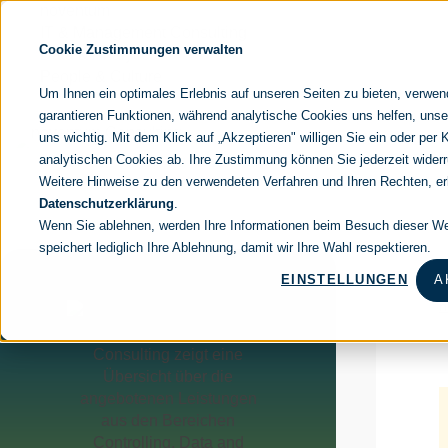
Navigation
noventum
überspringen
IT & Management Consulting
Cookie Zustimmungen verwalten
Data & Analytics
People & Culture
Um Ihnen ein optimales Erlebnis auf unseren Seiten zu bieten, verwe
garantieren Funktionen, während analytische Cookies uns helfen, unse
uns wichtig. Mit dem Klick auf „Akzeptieren" willigen Sie ein oder per 
analytischen Cookies ab. Ihre Zustimmung können Sie jederzeit widerr
FOKUSTHEM
Weitere Hinweise zu den verwendeten Verfahren und Ihren Rechten, erh
MODERN DATA 
Datenschutzerklärung
.
Wenn Sie ablehnen, werden Ihre Informationen beim Besuch dieser Web
DATA STRATEGY
AI MEETS D&A
speichert lediglich Ihre Ablehnung, damit wir Ihre Wahl respektieren.
BI-ORGANISATION
EINSTELLUNGEN
A
DATA GOVERNANCE
n
DATA CULTURE
CORPORATE PERFORMANCE MANAGEMENT
DATA ARCHITECTURE & ENGINEERING
DATA WAREHOUSE MODERNIZATION