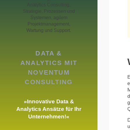
NOVENTUM DATA PLATFORM ACCELERATOR
MICROSOFT DATA WAREHOUSE
BUSINESS ANALYTICS
IT FINANCIAL MANAGEMENT
FINANCE CONTROLLING
SALES ANALYTICS
DATA &
HR ANALYTICS
ANALYTICS MIT
ESG REPORTING
NOVENTUM
E
CONSULTING
e
M
d
»Innovative Data &
g
Analytics Ansätze für Ihr
Q
Unternehmen!«
D
u