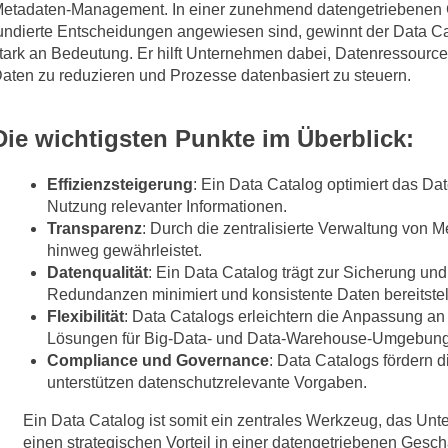
etadaten-Management. In einer zunehmend datengetriebenen G
undierte Entscheidungen angewiesen sind, gewinnt der Data C
tark an Bedeutung. Er hilft Unternehmen dabei, Datenressourcen
aten zu reduzieren und Prozesse datenbasiert zu steuern.
Die wichtigsten Punkte im Überblick:
Effizienzsteigerung
: Ein Data Catalog optimiert das D
Nutzung relevanter Informationen.
Transparenz
: Durch die zentralisierte Verwaltung von 
hinweg gewährleistet.
Datenqualität
: Ein Data Catalog trägt zur Sicherung un
Redundanzen minimiert und konsistente Daten bereitstell
Flexibilität
: Data Catalogs erleichtern die Anpassung a
Lösungen für Big-Data- und Data-Warehouse-Umgebun
Compliance und Governance
: Data Catalogs fördern 
unterstützen datenschutzrelevante Vorgaben.
Ein Data Catalog ist somit ein zentrales Werkzeug, das Unter
einen strategischen Vorteil in einer datengetriebenen Geschä