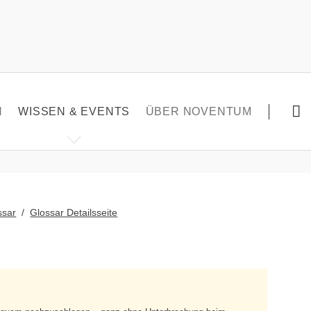
Navigatio
übersprin
N
WISSEN & EVENTS
ÜBER NOVENTUM
NC360° MAGAZIN
EVENTS
ACADEMY
ssar
Glossar Detailsseite
GLOSSAR