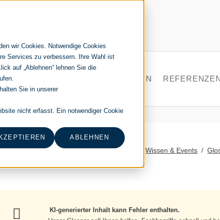
nden wir Cookies. Notwendige Cookies
re Services zu verbessern. Ihre Wahl ist
Klick auf „Ablehnen“ lehnen Sie die
ufen.
EN
LEISTUNGEN
TECHNOLOGIEN
REFERENZE
alten Sie in unserer
PLATFORM
AZURE DATA PLATFORM
site nicht erfasst. Ein notwendiger Cookie
MICROSOFT POWER BI
MICROSOFT FABRIC
KZEPTIEREN
ABLEHNEN
oventum consulting - DE
Data & Analytics
Wissen & Events
Glo
SQL SERVER
AZURE DEVOPS
KI-generierter Inhalt kann Fehler enthalten.