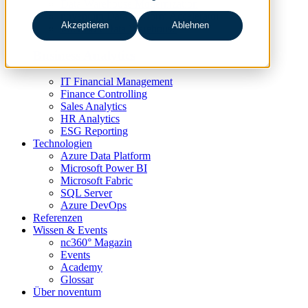
Data Warehouse Modernization
noventum Data Platform Accelerator
Akzeptieren
Ablehnen
Microsoft Data Warehouse
Business Analytics
IT Financial Management
Finance Controlling
Sales Analytics
HR Analytics
ESG Reporting
Technologien
Azure Data Platform
Microsoft Power BI
Microsoft Fabric
SQL Server
Azure DevOps
Referenzen
Wissen & Events
nc360° Magazin
Events
Academy
Glossar
Über noventum