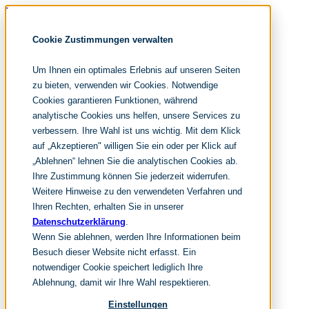
Navigation überspringen
noventum
Cookie Zustimmungen verwalten
IT & Management Consulting
Data & Analytics
Um Ihnen ein optimales Erlebnis auf unseren Seiten
People & Culture
zu bieten, verwenden wir Cookies. Notwendige
Cookies garantieren Funktionen, während
Navigation überspringen
analytische Cookies uns helfen, unsere Services zu
verbessern. Ihre Wahl ist uns wichtig. Mit dem Klick
Fokusthemen
Modern Data Platform
auf „Akzeptieren" willigen Sie ein oder per Klick auf
AI meets D&A
„Ablehnen“ lehnen Sie die analytischen Cookies ab.
Leistungen
Ihre Zustimmung können Sie jederzeit widerrufen.
Weitere Hinweise zu den verwendeten Verfahren und
Data Strategy
Ihren Rechten, erhalten Sie in unserer
BI-Organisation
Datenschutzerklärung
.
Data Governance
Wenn Sie ablehnen, werden Ihre Informationen beim
Data Culture
Besuch dieser Website nicht erfasst. Ein
Corporate Performance Management
notwendiger Cookie speichert lediglich Ihre
Ablehnung, damit wir Ihre Wahl respektieren.
Data Architecture & Engineering
Einstellungen