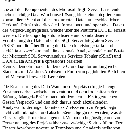
Die auf den Komponenten des Microsoft SQL-Server basierende
mehrschichtige Data Warehouse Lösung bietet eine integrierte und
konsolidierte Sicht auf die strukturierten Daten unterschiedlicher
Herkunft. Primär sind dies die Informationen und operativen Daten
des Verpackungsregisters, welche über die Plattform LUCID erfasst
werden. Die hochgradig automatisierte und standardisierte
Verarbeitung der Daten über die SQL Server Integration Services
(SSIS) und die Überführung der Daten in leistungsstarke und
vielfältig auswertbare multidimensionale Analysemodelle auf Basis
der Microsoft SQL Server Analysis Services Tabular (SSAS) und
DAX (Data Analysis Expressions) basierten
Kennzahlendefinitionen bilden die Grundlage für umfangreiche
Standard- und Ad-hoc-Analysen in Form von paginierten Berichten
und Microsoft Power BI Berichten.
Die Realisierung des Data Warehouse Projekts erfolgte in enger
Zusammenarbeit zwischen noventum und dem Projektteam der
Stiftung. Mangels Erfahrungen mit dem neu in Kraft getretenen
Gesetz VerpackG und den sich daraus noch abzuleitenden
Analyseanforderungen konnte das Zielszenario zu Projektbeginn
nicht vollumfänglich und abschließend abgegrenzt werden, was den
Einsatz agiler Projektmanagement-Methoden begünstigte und zur
Fortschreitung des Projekts über zwei-wöchige Sprints führte. Der
Einsatz bewährter noventum Templates und Standards stellte von