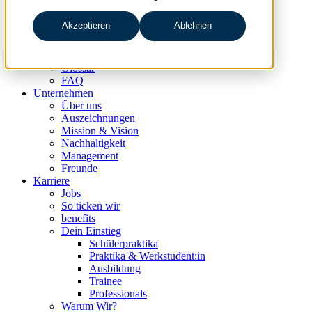
data & analytics
people & culture
Akzeptieren
Ablehnen
Wissen & Events
nc360° Magazin
Events
Glossar
FAQ
Unternehmen
Über uns
Auszeichnungen
Mission & Vision
Nachhaltigkeit
Management
Freunde
Karriere
Jobs
So ticken wir
benefits
Dein Einstieg
Schülerpraktika
Praktika & Werkstudent:in
Ausbildung
Trainee
Professionals
Warum Wir?