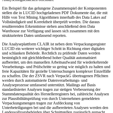
Ein Beispiel für das gelungene Zusammenspiel der Komponenten
stellen die in LUCID hochgeladenen PDF Dokumente dar, die mit
Hilfe von Text Mining Algorithmen innerhalb des Data Lakes auf
Vollständigkeit und Korrektheit überprüft werden. Die daraus
resultierenden Erkenntnisse stehen anschließend dem Data
Warehouse zur Verfügung und lassen sich zusammen mit den
strukturierten Daten umfassend reporten.
Die Analyseplattform CLAIR ist neben dem Verpackungsregister
LUCID ein weiterer wichtiger Schritt in Richtung einer digitalen
und schlanken Behörde. Rechtlich zu prüfende Daten werden
bestmöglich mit gleichbleibend hoher Qualität automatisiert
aufbereitet, um den manuellen Arbeitsaufwand für wiederkehrende
Verarbeitungs- und Prüfschritte so gering wie möglich zu halten und
freie Kapazitäten für gezielte Untersuchungen komplexer Einzelfälle
zu schaffen. Die der ZSVR nach VerpackG übertragenen Pflichten
werden durch automatisierte Datenverarbeitungs- und
Analyseprozesse umfassend unterstützt. Mailings auf Basis
standardisierter Analysen tragen zur stetigen Verbesserung der
Stammdatenqualität des Herstellerregisters bei, zahlreiche Analysen
zur Plausibilitätsprüfung von durch Unternehmen gemeldeten
Verpackungsmengen tragen zur Aufdeckung von
Unterbeteiligungen bei und die aufbereiteten Analysen werden den
Landesvollzugsbehörden über Schnittstellen zugänglich gemacht.