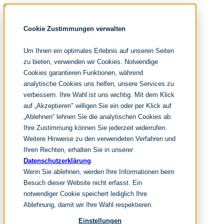
Navigation überspringen
noventum
Cookie Zustimmungen verwalten
IT & Management Consulting
Data & Analytics
Um Ihnen ein optimales Erlebnis auf unseren Seiten
People & Culture
zu bieten, verwenden wir Cookies. Notwendige
Cookies garantieren Funktionen, während
analytische Cookies uns helfen, unsere Services zu
DE
verbessern. Ihre Wahl ist uns wichtig. Mit dem Klick
EN
auf „Akzeptieren" willigen Sie ein oder per Klick auf
Navigation überspringen
„Ablehnen“ lehnen Sie die analytischen Cookies ab.
Ihre Zustimmung können Sie jederzeit widerrufen.
Home
Archiv
Weitere Hinweise zu den verwendeten Verfahren und
Redaktion
Ihren Rechten, erhalten Sie in unserer
Datenschutzerklärung
.
Suchen
Wenn Sie ablehnen, werden Ihre Informationen beim
hier tippen und enter
Suchen
Besuch dieser Website nicht erfasst. Ein
Navigation überspringen
notwendiger Cookie speichert lediglich Ihre
Home
Ablehnung, damit wir Ihre Wahl respektieren.
Leistungen
it & management consulting
Einstellungen