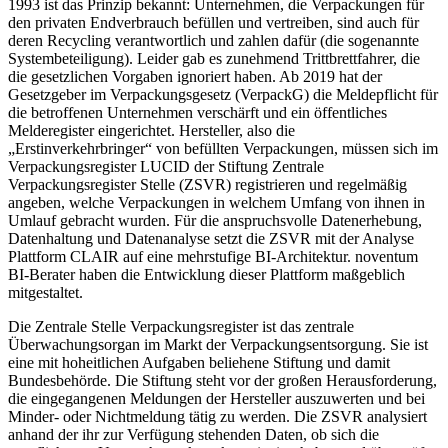
1993 ist das Prinzip bekannt: Unternehmen, die Verpackungen für
den privaten Endverbrauch befüllen und vertreiben, sind auch für
deren Recycling verantwortlich und zahlen dafür (die sogenannte
Systembeteiligung). Leider gab es zunehmend Trittbrettfahrer, die
die gesetzlichen Vorgaben ignoriert haben. Ab 2019 hat der
Gesetzgeber im Verpackungsgesetz (VerpackG) die Meldepflicht für
die betroffenen Unternehmen verschärft und ein öffentliches
Melderegister eingerichtet. Hersteller, also die
„Erstinverkehrbringer“ von befüllten Verpackungen, müssen sich im
Verpackungsregister LUCID der Stiftung Zentrale
Verpackungsregister Stelle (ZSVR) registrieren und regelmäßig
angeben, welche Verpackungen in welchem Umfang von ihnen in
Umlauf gebracht wurden. Für die anspruchsvolle Datenerhebung,
Datenhaltung und Datenanalyse setzt die ZSVR mit der Analyse
Plattform CLAIR auf eine mehrstufige BI-Architektur. noventum
BI-Berater haben die Entwicklung dieser Plattform maßgeblich
mitgestaltet.
Die Zentrale Stelle Verpackungsregister ist das zentrale
Überwachungsorgan im Markt der Verpackungsentsorgung. Sie ist
eine mit hoheitlichen Aufgaben beliehene Stiftung und damit
Bundesbehörde. Die Stiftung steht vor der großen Herausforderung,
die eingegangenen Meldungen der Hersteller auszuwerten und bei
Minder- oder Nichtmeldung tätig zu werden. Die ZSVR analysiert
anhand der ihr zur Verfügung stehenden Daten, ob sich die