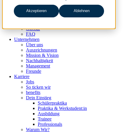
data & analytics
people & culture
Akzeptieren
Ablehnen
Wissen & Events
nc360° Magazin
Events
Glossar
FAQ
Unternehmen
Über uns
Auszeichnungen
Mission & Vision
Nachhaltigkeit
Management
Freunde
Karriere
Jobs
So ticken wir
benefits
Dein Einstieg
Schülerpraktika
Praktika & Werkstudent:in
Ausbildung
Trainee
Professionals
Warum Wir?