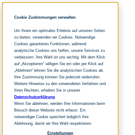
Navigation überspringen
noventum
Cookie Zustimmungen verwalten
IT & Management Consulting
Data & Analytics
Um Ihnen ein optimales Erlebnis auf unseren Seiten
People & Culture
zu bieten, verwenden wir Cookies. Notwendige
Cookies garantieren Funktionen, während
analytische Cookies uns helfen, unsere Services zu
DE
verbessern. Ihre Wahl ist uns wichtig. Mit dem Klick
EN
auf „Akzeptieren" willigen Sie ein oder per Klick auf
Navigation überspringen
„Ablehnen“ lehnen Sie die analytischen Cookies ab.
Ihre Zustimmung können Sie jederzeit widerrufen.
Home
Archiv
Weitere Hinweise zu den verwendeten Verfahren und
Redaktion
Ihren Rechten, erhalten Sie in unserer
Datenschutzerklärung
.
Suchen
Wenn Sie ablehnen, werden Ihre Informationen beim
hier tippen und enter
Suchen
Besuch dieser Website nicht erfasst. Ein
Navigation überspringen
notwendiger Cookie speichert lediglich Ihre
Home
Ablehnung, damit wir Ihre Wahl respektieren.
Leistungen
it & management consulting
Einstellungen