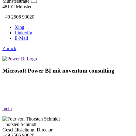
Münsterstraße 111
48155 Münster
+49 2506 93020
Xing
LinkedIn
E-Mail
Zurück
Microsoft Power BI mit noventum consulting
»Revolutionäre Datenanalysen entdecken!«
Nutzen Sie Microsoft Power BI und erleben Sie Datenvisualisierung
auf einem neuen Niveau.
mehr
Thorsten Schmidt
Geschäftsleitung, Director
+49 2506 93020