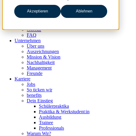
data & analytics
people & culture
Akzeptieren
Ablehnen
Wissen & Events
nc360° Magazin
Events
Glossar
FAQ
Unternehmen
Über uns
Auszeichnungen
Mission & Vision
Nachhaltigkeit
Management
Freunde
Karriere
Jobs
So ticken wir
benefits
Dein Einstieg
Schülerpraktika
Praktika & Werkstudent:in
Ausbildung
Trainee
Professionals
Warum Wir?