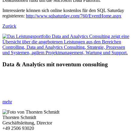
Diskussionen rund um die Microsoft Data Platform.
Interessierte können sich online kostenlos für den SQL Saturday
registrieren:
http://www.sqlsaturday.com/760/EventHome.aspx
Zurück
Data & Analytics mit noventum consulting
»Innovative Data & Analytics Ansätze für Ihr Unternehmen!«
Erfahren Sie, wie Sie mit datengetriebenen Strategien Ihre
Geschäftsabläufe effizienter gestalten.
mehr
Thorsten Schmidt
Geschäftsleitung, Director
+49 2506 93020