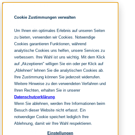
Navigation überspringen
noventum
Cookie Zustimmungen verwalten
IT & Management Consulting
Data & Analytics
Um Ihnen ein optimales Erlebnis auf unseren Seiten
People & Culture
zu bieten, verwenden wir Cookies. Notwendige
Cookies garantieren Funktionen, während
analytische Cookies uns helfen, unsere Services zu
DE
verbessern. Ihre Wahl ist uns wichtig. Mit dem Klick
EN
auf „Akzeptieren" willigen Sie ein oder per Klick auf
Navigation überspringen
„Ablehnen“ lehnen Sie die analytischen Cookies ab.
Ihre Zustimmung können Sie jederzeit widerrufen.
Home
Archiv
Weitere Hinweise zu den verwendeten Verfahren und
Redaktion
Ihren Rechten, erhalten Sie in unserer
Datenschutzerklärung
.
Suchen
Wenn Sie ablehnen, werden Ihre Informationen beim
hier tippen und enter
Suchen
Besuch dieser Website nicht erfasst. Ein
Navigation überspringen
notwendiger Cookie speichert lediglich Ihre
Home
Ablehnung, damit wir Ihre Wahl respektieren.
Leistungen
it & management consulting
Einstellungen