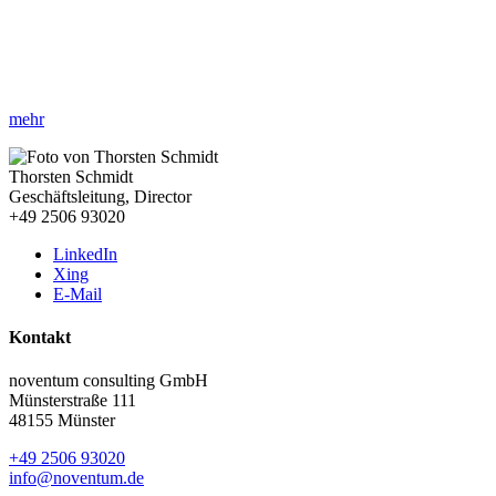
»Innovative Data & Analytics Ansätze für Ihr Unternehmen!«
Erfahren Sie, wie Sie mit datengetriebenen Strategien Ihre
Geschäftsabläufe effizienter gestalten.
mehr
Thorsten Schmidt
Geschäftsleitung, Director
+49 2506 93020
LinkedIn
Xing
E-Mail
Kontakt
noventum consulting GmbH
Münsterstraße 111
48155 Münster
+49 2506 93020
info@noventum.de