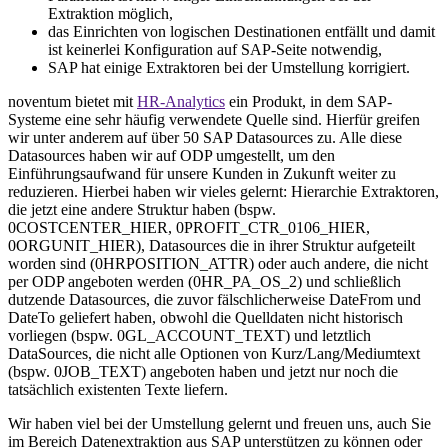
Extraktion möglich,
das Einrichten von logischen Destinationen entfällt und damit
ist keinerlei Konfiguration auf SAP-Seite notwendig,
SAP hat einige Extraktoren bei der Umstellung korrigiert.
noventum bietet mit
HR-Analytics
ein Produkt, in dem SAP-
Systeme eine sehr häufig verwendete Quelle sind. Hierfür greifen
wir unter anderem auf über 50 SAP Datasources zu. Alle diese
Datasources haben wir auf ODP umgestellt, um den
Einführungsaufwand für unsere Kunden in Zukunft weiter zu
reduzieren. Hierbei haben wir vieles gelernt: Hierarchie Extraktoren,
die jetzt eine andere Struktur haben (bspw.
0COSTCENTER_HIER, 0PROFIT_CTR_0106_HIER,
0ORGUNIT_HIER), Datasources die in ihrer Struktur aufgeteilt
worden sind (0HRPOSITION_ATTR) oder auch andere, die nicht
per ODP angeboten werden (0HR_PA_OS_2) und schließlich
dutzende Datasources, die zuvor fälschlicherweise DateFrom und
DateTo geliefert haben, obwohl die Quelldaten nicht historisch
vorliegen (bspw. 0GL_ACCOUNT_TEXT) und letztlich
DataSources, die nicht alle Optionen von Kurz/Lang/Mediumtext
(bspw. 0JOB_TEXT) angeboten haben und jetzt nur noch die
tatsächlich existenten Texte liefern.
Wir haben viel bei der Umstellung gelernt und freuen uns, auch Sie
im Bereich Datenextraktion aus SAP unterstützen zu können oder