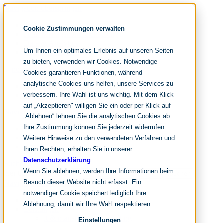
Navigation überspringen
noventum
Cookie Zustimmungen verwalten
IT & Management Consulting
Data & Analytics
Um Ihnen ein optimales Erlebnis auf unseren Seiten
People & Culture
zu bieten, verwenden wir Cookies. Notwendige
Cookies garantieren Funktionen, während
analytische Cookies uns helfen, unsere Services zu
DE
verbessern. Ihre Wahl ist uns wichtig. Mit dem Klick
EN
auf „Akzeptieren" willigen Sie ein oder per Klick auf
Navigation überspringen
„Ablehnen“ lehnen Sie die analytischen Cookies ab.
Ihre Zustimmung können Sie jederzeit widerrufen.
Home
Archiv
Weitere Hinweise zu den verwendeten Verfahren und
Redaktion
Ihren Rechten, erhalten Sie in unserer
Datenschutzerklärung
.
Suchen
Wenn Sie ablehnen, werden Ihre Informationen beim
hier tippen und enter
Suchen
Besuch dieser Website nicht erfasst. Ein
Navigation überspringen
notwendiger Cookie speichert lediglich Ihre
Home
Ablehnung, damit wir Ihre Wahl respektieren.
Leistungen
it & management consulting
Einstellungen