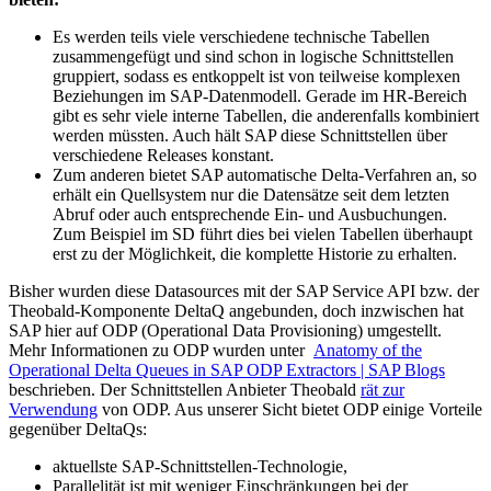
Es werden teils viele verschiedene technische Tabellen
zusammengefügt und sind schon in logische Schnittstellen
gruppiert, sodass es entkoppelt ist von teilweise komplexen
Beziehungen im SAP-Datenmodell. Gerade im HR-Bereich
gibt es sehr viele interne Tabellen, die anderenfalls kombiniert
werden müssten. Auch hält SAP diese Schnittstellen über
verschiedene Releases konstant.
Zum anderen bietet SAP automatische Delta-Verfahren an, so
erhält ein Quellsystem nur die Datensätze seit dem letzten
Abruf oder auch entsprechende Ein- und Ausbuchungen.
Zum Beispiel im SD führt dies bei vielen Tabellen überhaupt
erst zu der Möglichkeit, die komplette Historie zu erhalten.
Bisher wurden diese Datasources mit der SAP Service API bzw. der
Theobald-Komponente DeltaQ angebunden, doch inzwischen hat
SAP hier auf ODP (Operational Data Provisioning) umgestellt.
Mehr Informationen zu ODP wurden unter
Anatomy of the
Operational Delta Queues in SAP ODP Extractors | SAP Blogs
beschrieben. Der Schnittstellen Anbieter Theobald
rät zur
Verwendung
von ODP. Aus unserer Sicht bietet ODP einige Vorteile
gegenüber DeltaQs:
aktuellste SAP-Schnittstellen-Technologie,
Parallelität ist mit weniger Einschränkungen bei der