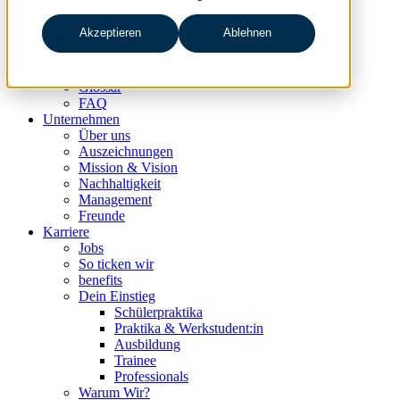
data & analytics
people & culture
Akzeptieren
Ablehnen
Wissen & Events
nc360° Magazin
Events
Glossar
FAQ
Unternehmen
Über uns
Auszeichnungen
Mission & Vision
Nachhaltigkeit
Management
Freunde
Karriere
Jobs
So ticken wir
benefits
Dein Einstieg
Schülerpraktika
Praktika & Werkstudent:in
Ausbildung
Trainee
Professionals
Warum Wir?