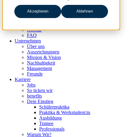
data & analytics
people & culture
Akzeptieren
Ablehnen
Wissen & Events
nc360° Magazin
Events
Glossar
FAQ
Unternehmen
Über uns
Auszeichnungen
Mission & Vision
Nachhaltigkeit
Management
Freunde
Karriere
Jobs
So ticken wir
benefits
Dein Einstieg
Schülerpraktika
Praktika & Werkstudent:in
Ausbildung
Trainee
Professionals
Warum Wir?