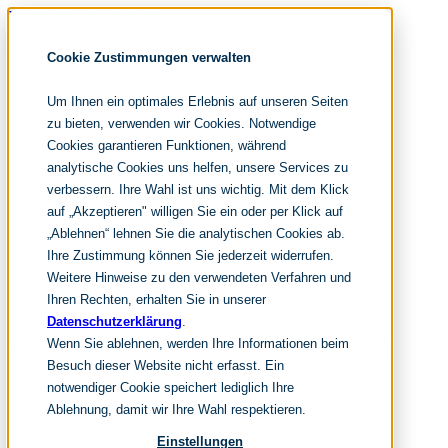
Navigation überspringen
noventum
Cookie Zustimmungen verwalten
IT & Management Consulting
Data & Analytics
Um Ihnen ein optimales Erlebnis auf unseren Seiten
People & Culture
zu bieten, verwenden wir Cookies. Notwendige
Cookies garantieren Funktionen, während
analytische Cookies uns helfen, unsere Services zu
DE
verbessern. Ihre Wahl ist uns wichtig. Mit dem Klick
EN
auf „Akzeptieren" willigen Sie ein oder per Klick auf
Navigation überspringen
„Ablehnen“ lehnen Sie die analytischen Cookies ab.
Ihre Zustimmung können Sie jederzeit widerrufen.
Home
Archiv
Weitere Hinweise zu den verwendeten Verfahren und
Redaktion
Ihren Rechten, erhalten Sie in unserer
Datenschutzerklärung
.
Suchen
Wenn Sie ablehnen, werden Ihre Informationen beim
hier tippen und enter
Suchen
Besuch dieser Website nicht erfasst. Ein
Navigation überspringen
notwendiger Cookie speichert lediglich Ihre
Home
Ablehnung, damit wir Ihre Wahl respektieren.
Leistungen
it & management consulting
Einstellungen