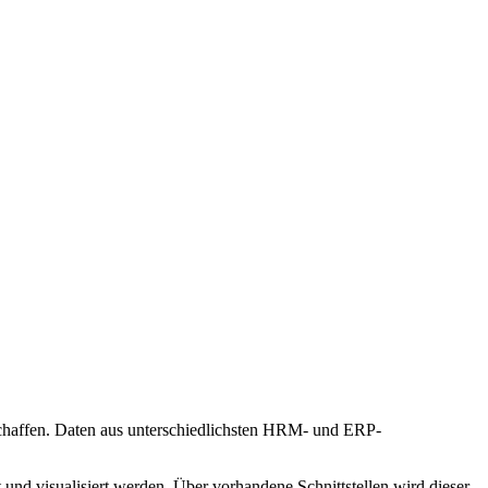
schaffen. Daten aus unterschiedlichsten HRM- und ERP-
nd visualisiert werden. Über vorhandene Schnittstellen wird dieser