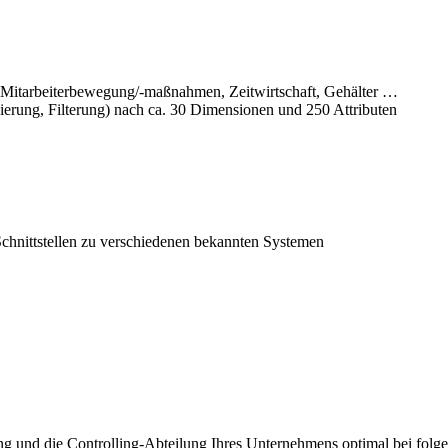
 Mitarbeiterbewegung/-maßnahmen, Zeitwirtschaft, Gehälter …
pierung, Filterung) nach ca. 30 Dimensionen und 250 Attributen
chnittstellen zu verschiedenen bekannten Systemen
g und die Controlling-Abteilung Ihres Unternehmens optimal bei folg