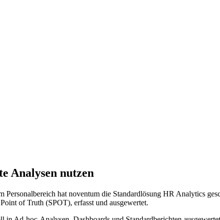
te Analysen nutzen
 im Personalbereich hat noventum die Standardlösung HR Analytics ge
oint of Truth (SPOT), erfasst und ausgewertet.
l in Ad-hoc-Analysen, Dashboards und Standardberichten ausgewertet u