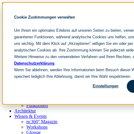
Navigation überspringen
noventum
Cookie Zustimmungen verwalten
IT & Management Consulting
Data & Analytics
Um Ihnen ein optimales Erlebnis auf unseren Seiten zu bieten, verw
People & Culture
garantieren Funktionen, während analytische Cookies uns helfen, uns
uns wichtig. Mit dem Klick auf „Akzeptieren" willigen Sie ein oder per
Navigation überspringen
analytischen Cookies ab. Ihre Zustimmung können Sie jederzeit wide
Weitere Hinweise zu den verwendeten Verfahren und Ihren Rechten, e
Home
HR Analytics Suite
Datenschutzerklärung
.
HR Data Mart
Wenn Sie ablehnen, werden Ihre Informationen beim Besuch dieser We
HR Dashboards
speichert lediglich Ihre Ablehnung, damit wir Ihre Wahl respektieren.
HR Planning
Warum HR Analytics
Einstellungen
Referenzen
Datenschutz
Nutzer
Funktionen
Architektur
Wissen & Events
nc360° Magazin
Workshops
Glossar