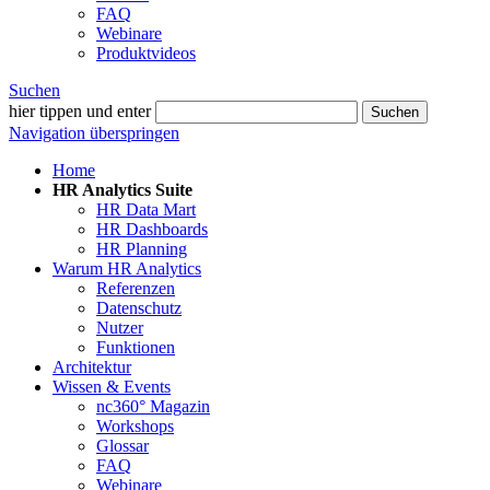
FAQ
Webinare
Produktvideos
Suchen
hier tippen und enter
Suchen
Navigation überspringen
Home
HR Analytics Suite
HR Data Mart
HR Dashboards
HR Planning
Warum HR Analytics
Referenzen
Datenschutz
Nutzer
Funktionen
Architektur
Wissen & Events
nc360° Magazin
Workshops
Glossar
FAQ
Webinare