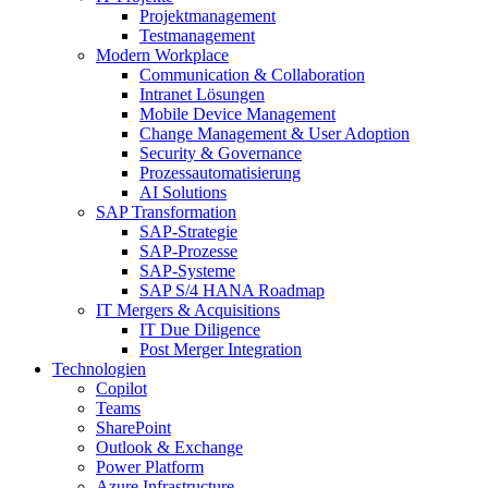
Projektmanagement
Testmanagement
Modern Workplace
Communication & Collaboration
Intranet Lösungen
Mobile Device Management
Change Management & User Adoption
Security & Governance
Prozessautomatisierung
AI Solutions
SAP Transformation
SAP-Strategie
SAP-Prozesse
SAP-Systeme
SAP S/4 HANA Roadmap
IT Mergers & Acquisitions
IT Due Diligence
Post Merger Integration
Technologien
Copilot
Teams
SharePoint
Outlook & Exchange
Power Platform
Azure Infrastructure