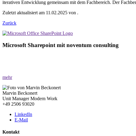
iterativen Entwicklung gemeinsam mit dem Fachbereich. Der Fachberei
Zuletzt aktualisiert am 11.02.2025 von .
Zurück
Microsoft Sharepoint mit noventum consulting
»Der Schlüssel zur effizienten Kommunikation!«
Erfahren Sie, wie Microsoft SharePoint als zentrales Intranet und DM
mehr
Marvin Beckonert
Unit Manager Modern Work
+49 2506 93020
LinkedIn
E-Mail
Kontakt