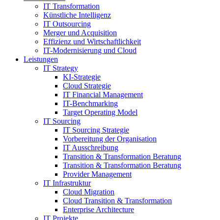
IT Transformation
Künstliche Intelligenz
IT Outsourcing
Merger und Acquisition
Effizienz und Wirtschaftlichkeit
IT-Modernisierung und Cloud
Leistungen
IT Strategy
KI-Strategie
Cloud Strategie
IT Financial Management
IT-Benchmarking
Target Operating Model
IT Sourcing
IT Sourcing Strategie
Vorbereitung der Organisation
IT Ausschreibung
Transition & Transformation Beratung
Transition & Transformation Beratung
Provider Management
IT Infrastruktur
Cloud Migration
Cloud Transition & Transformation
Enterprise Architecture
IT Projekte