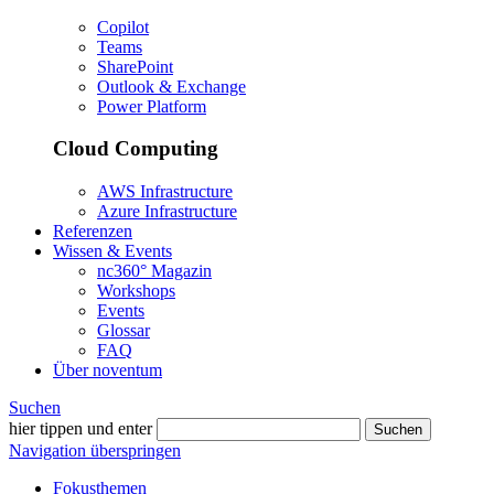
Copilot
Teams
SharePoint
Outlook & Exchange
Power Platform
Cloud Computing
AWS Infrastructure
Azure Infrastructure
Referenzen
Wissen & Events
nc360° Magazin
Workshops
Events
Glossar
FAQ
Über noventum
Suchen
hier tippen und enter
Suchen
Navigation überspringen
Fokusthemen