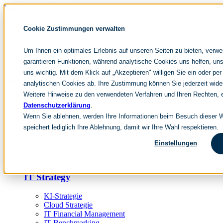
Navigation überspringen
noventum
Cookie Zustimmungen verwalten
IT & Management Consulting
Data & Analytics
Um Ihnen ein optimales Erlebnis auf unseren Seiten zu bieten, verw
People & Culture
garantieren Funktionen, während analytische Cookies uns helfen, uns
uns wichtig. Mit dem Klick auf „Akzeptieren" willigen Sie ein oder per
Navigation überspringen
analytischen Cookies ab. Ihre Zustimmung können Sie jederzeit wide
Weitere Hinweise zu den verwendeten Verfahren und Ihren Rechten, e
Fokusthemen
IT Transformation
Datenschutzerklärung
.
Künstliche Intelligenz
Wenn Sie ablehnen, werden Ihre Informationen beim Besuch dieser We
IT Outsourcing
speichert lediglich Ihre Ablehnung, damit wir Ihre Wahl respektieren.
Merger und Acquisition
Effizienz und Wirtschaftlichkeit
Einstellungen
IT-Modernisierung und Cloud
Leistungen
IT Strategy
KI-Strategie
Cloud Strategie
IT Financial Management
IT-Benchmarking