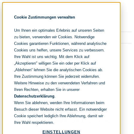
Navigation
noventum
überspringen
IT & Management Consulting
Cookie Zustimmungen verwalten
Data & Analytics
People & Culture
Um Ihnen ein optimales Erlebnis auf unseren Seiten
zu bieten, verwenden wir Cookies. Notwendige
Cookies garantieren Funktionen, während analytische
Navigation
Fokusthemen
Cookies uns helfen, unsere Services zu verbessern.
überspringen
IT Transformation
Ihre Wahl ist uns wichtig. Mit dem Klick auf
Künstliche Intelligenz
„Akzeptieren" willigen Sie ein oder per Klick auf
IT Outsourcing
„Ablehnen“ lehnen Sie die analytischen Cookies ab.
Merger und Acquisition
Effizienz und Wirtschaftlichkeit
Ihre Zustimmung können Sie jederzeit widerrufen.
IT-Modernisierung und Cloud
Weitere Hinweise zu den verwendeten Verfahren und
Leistungen
Ihren Rechten, erhalten Sie in unserer
IT Strategy
noventum consulting - DE
Wissen & Events
FAQ
Datenschutzerklärung
.
KI-Strategie
Wenn Sie ablehnen, werden Ihre Informationen beim
Cloud Strategie
Was ist Microsoft Teams
IT Financial Management
Besuch dieser Website nicht erfasst. Ein notwendiger
IT-Benchmarking
Cookie speichert lediglich Ihre Ablehnung, damit wir
und Microsoft SharePoint?
Target Operating Model
Ihre Wahl respektieren.
IT Sourcing
IT Sourcing Strategie
EINSTELLUNGEN
Microsoft Teams ist eine webbasierte Plattform, die die