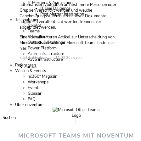
IT Mergers & Acquisitions
automatisiert Aufgaben an bestimmte Personen oder
IT Due Diligence
Gruppen verschickt werden und welche
Post Merger Integration
Genehmigungsstufen nutzen, bevor Dokumente
Technologien
allgemein veröffentlicht werden, können hier
Copilot
abgebildet werden.
Teams
SharePoint
Einen detaillierteren Artikel zur Unterscheidung von
Outlook & Exchange
Microsoft SharePoint und Microsoft Teams finden sie
Power Platform
hier.
Azure Infrastructure
Zuletzt aktualisiert am 11.02.2025 von .
AWS Infrastructure
Referenzen
Zurück
Wissen & Events
nc360° Magazin
Workshops
Events
Glossar
FAQ
Über noventum
Suchen
MICROSOFT TEAMS MIT NOVENTUM