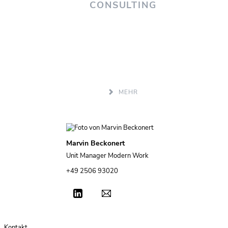
CONSULTING
»Ihr Leitfaden für moderne Zusammenarbeit!«
Lernen Sie die vielseitigen Funktionen von Microsoft Tea
kennen und erleben Sie digitale Kommunikation.
MEHR
Marvin Beckonert
Unit Manager Modern Work
+49 2506 93020
Kontakt