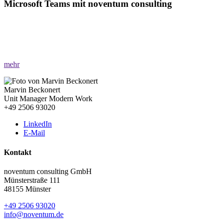
Microsoft Teams mit noventum consulting
»Ihr Leitfaden für moderne Zusammenarbeit!«
Lernen Sie die vielseitigen Funktionen von Microsoft Teams kennen
und erleben Sie digitale Kommunikation.
mehr
Marvin Beckonert
Unit Manager Modern Work
+49 2506 93020
LinkedIn
E-Mail
Kontakt
noventum consulting GmbH
Münsterstraße 111
48155 Münster
+49 2506 93020
info@noventum.de