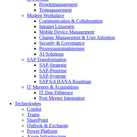
Projektmanagement
Testmanagement
Modern Workplace
Communication & Collaboration
Intranet Lösungen
Mobile Device Management
Change Management & User Adoption
Security & Governance
Prozessautomatisierung
AI Solutions
SAP Transformation
SAP-Strategie
SAP-Prozesse
SAP-Systeme
SAP S/4 HANA Roadmap
IT Mergers & Acquisitions
IT Due Diligence
Post Merger Integration
Technologien
Copilot
Teams
SharePoint
Outlook & Exchange
Power Platform
Azure Infrastructure