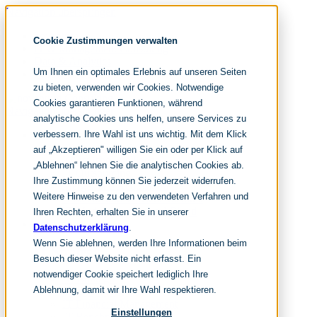
Navigation überspringen
noventum
Cookie Zustimmungen verwalten
IT & Management Consulting
Data & Analytics
Um Ihnen ein optimales Erlebnis auf unseren Seiten
People & Culture
zu bieten, verwenden wir Cookies. Notwendige
Cookies garantieren Funktionen, während
Navigation überspringen
analytische Cookies uns helfen, unsere Services zu
verbessern. Ihre Wahl ist uns wichtig. Mit dem Klick
Fokusthemen
IT Transformation
auf „Akzeptieren" willigen Sie ein oder per Klick auf
Künstliche Intelligenz
„Ablehnen“ lehnen Sie die analytischen Cookies ab.
IT Outsourcing
Ihre Zustimmung können Sie jederzeit widerrufen.
Merger und Acquisition
Weitere Hinweise zu den verwendeten Verfahren und
Effizienz und Wirtschaftlichkeit
IT-Modernisierung und Cloud
Ihren Rechten, erhalten Sie in unserer
Leistungen
Datenschutzerklärung
.
Wenn Sie ablehnen, werden Ihre Informationen beim
IT Strategy
Besuch dieser Website nicht erfasst. Ein
notwendiger Cookie speichert lediglich Ihre
KI-Strategie
Ablehnung, damit wir Ihre Wahl respektieren.
Cloud Strategie
IT Financial Management
Einstellungen
IT-Benchmarking