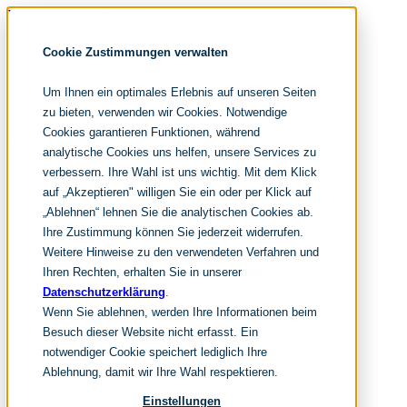
Navigation überspringen
noventum
Cookie Zustimmungen verwalten
IT & Management Consulting
Data & Analytics
Um Ihnen ein optimales Erlebnis auf unseren Seiten
People & Culture
zu bieten, verwenden wir Cookies. Notwendige
Cookies garantieren Funktionen, während
Navigation überspringen
analytische Cookies uns helfen, unsere Services zu
verbessern. Ihre Wahl ist uns wichtig. Mit dem Klick
Fokusthemen
IT Transformation
auf „Akzeptieren" willigen Sie ein oder per Klick auf
Künstliche Intelligenz
„Ablehnen“ lehnen Sie die analytischen Cookies ab.
IT Outsourcing
Ihre Zustimmung können Sie jederzeit widerrufen.
Merger und Acquisition
Weitere Hinweise zu den verwendeten Verfahren und
Effizienz und Wirtschaftlichkeit
IT-Modernisierung und Cloud
Ihren Rechten, erhalten Sie in unserer
Leistungen
Datenschutzerklärung
.
Wenn Sie ablehnen, werden Ihre Informationen beim
IT Strategy
Besuch dieser Website nicht erfasst. Ein
notwendiger Cookie speichert lediglich Ihre
KI-Strategie
Ablehnung, damit wir Ihre Wahl respektieren.
Cloud Strategie
IT Financial Management
Einstellungen
IT-Benchmarking