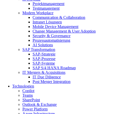
Projektmanagement
Testmanagement
Modern Workplace
Communication & Collaboration
Intranet Lösungen
Mobile Device Management
Change Management & User Adoption
Security & Governance
Prozessautomatisierung
AI Solutions
SAP Transformation
SAP-Strategie
SAP-Prozesse
SAP-Systeme
SAP S/4 HANA Roadmap
IT Mergers & Acquisitions
IT Due Diligence
Post Merger Integration
Technologien
Copilot
Teams
SharePoint
Outlook & Exchange
Power Platform
Azure Infrastructure