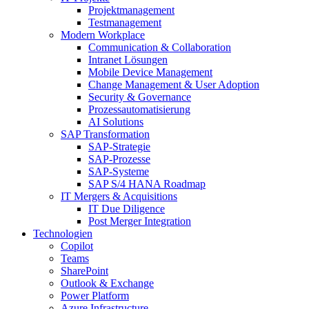
Projektmanagement
Testmanagement
Modern Workplace
Communication & Collaboration
Intranet Lösungen
Mobile Device Management
Change Management & User Adoption
Security & Governance
Prozessautomatisierung
AI Solutions
SAP Transformation
SAP-Strategie
SAP-Prozesse
SAP-Systeme
SAP S/4 HANA Roadmap
IT Mergers & Acquisitions
IT Due Diligence
Post Merger Integration
Technologien
Copilot
Teams
SharePoint
Outlook & Exchange
Power Platform
Azure Infrastructure