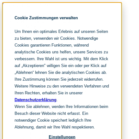
Navigation überspringen
noventum
Cookie Zustimmungen verwalten
IT & Management Consulting
Data & Analytics
Um Ihnen ein optimales Erlebnis auf unseren Seiten
People & Culture
zu bieten, verwenden wir Cookies. Notwendige
Cookies garantieren Funktionen, während
Navigation überspringen
analytische Cookies uns helfen, unsere Services zu
verbessern. Ihre Wahl ist uns wichtig. Mit dem Klick
Fokusthemen
IT Transformation
auf „Akzeptieren" willigen Sie ein oder per Klick auf
Künstliche Intelligenz
„Ablehnen“ lehnen Sie die analytischen Cookies ab.
IT Outsourcing
Ihre Zustimmung können Sie jederzeit widerrufen.
Merger und Acquisition
Weitere Hinweise zu den verwendeten Verfahren und
Effizienz und Wirtschaftlichkeit
IT-Modernisierung und Cloud
Ihren Rechten, erhalten Sie in unserer
Leistungen
Datenschutzerklärung
.
Wenn Sie ablehnen, werden Ihre Informationen beim
IT Strategy
Besuch dieser Website nicht erfasst. Ein
notwendiger Cookie speichert lediglich Ihre
KI-Strategie
Ablehnung, damit wir Ihre Wahl respektieren.
Cloud Strategie
IT Financial Management
Einstellungen
IT-Benchmarking