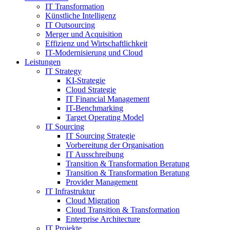
IT Transformation
Künstliche Intelligenz
IT Outsourcing
Merger und Acquisition
Effizienz und Wirtschaftlichkeit
IT-Modernisierung und Cloud
Leistungen
IT Strategy
KI-Strategie
Cloud Strategie
IT Financial Management
IT-Benchmarking
Target Operating Model
IT Sourcing
IT Sourcing Strategie
Vorbereitung der Organisation
IT Ausschreibung
Transition & Transformation Beratung
Transition & Transformation Beratung
Provider Management
IT Infrastruktur
Cloud Migration
Cloud Transition & Transformation
Enterprise Architecture
IT Projekte