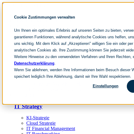
Navigation überspringen
noventum
Cookie Zustimmungen verwalten
IT & Management Consulting
Data & Analytics
Um Ihnen ein optimales Erlebnis auf unseren Seiten zu bieten, verw
People & Culture
garantieren Funktionen, während analytische Cookies uns helfen, uns
uns wichtig. Mit dem Klick auf „Akzeptieren" willigen Sie ein oder per
Navigation überspringen
analytischen Cookies ab. Ihre Zustimmung können Sie jederzeit wide
Weitere Hinweise zu den verwendeten Verfahren und Ihren Rechten, e
Fokusthemen
IT Transformation
Datenschutzerklärung
.
Künstliche Intelligenz
Wenn Sie ablehnen, werden Ihre Informationen beim Besuch dieser We
IT Outsourcing
speichert lediglich Ihre Ablehnung, damit wir Ihre Wahl respektieren.
Merger und Acquisition
Effizienz und Wirtschaftlichkeit
Einstellungen
IT-Modernisierung und Cloud
Leistungen
IT Strategy
KI-Strategie
Cloud Strategie
IT Financial Management
IT-Benchmarking