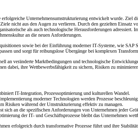
ie erfolgreiche Unternehmensumstrukturierung entwickelt wurde. Ziel di
hen Ziele nicht aus den Augen zu verlieren. Durch den gezielten Einsa
anisatorische als auch technologische Herausforderungen adressiert. Im
hmenskultur an die neuen Anforderungen.
quisitionen sowie bei der Einführung moderner IT-Systeme, wie SAP S
npassen und sorgt für reibungslose Übergänge bei komplexen Transform
hnell an veränderte Marktbedingungen und technologische Entwicklungen
en dabei, ihre Wettbewerbsfähigkeit zu sichern, Risiken zu minimieren
biniert IT-Integration, Prozessoptimierung und kulturellen Wandel.
te Implementierung moderner Technologien werden Prozesse beschleunig
, um Risiken während der Umstrukturierung effektiv zu managen.
lässt sich an die spezifischen Anforderungen von Unternehmen jeder Grö
ptimierung der IT- und Geschäftsprozesse bleibt das Unternehmen wet
n erfolgreich durch transformative Prozesse führt und ihre Stabilität u