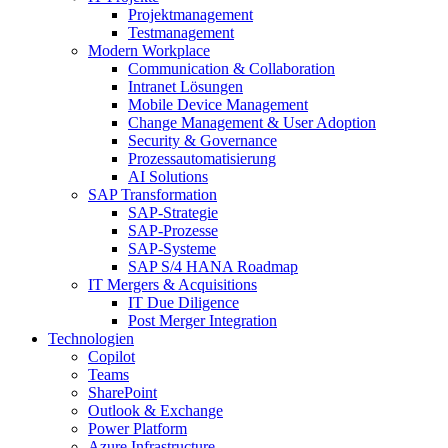
Projektmanagement
Testmanagement
Modern Workplace
Communication & Collaboration
Intranet Lösungen
Mobile Device Management
Change Management & User Adoption
Security & Governance
Prozessautomatisierung
AI Solutions
SAP Transformation
SAP-Strategie
SAP-Prozesse
SAP-Systeme
SAP S/4 HANA Roadmap
IT Mergers & Acquisitions
IT Due Diligence
Post Merger Integration
Technologien
Copilot
Teams
SharePoint
Outlook & Exchange
Power Platform
Azure Infrastructure