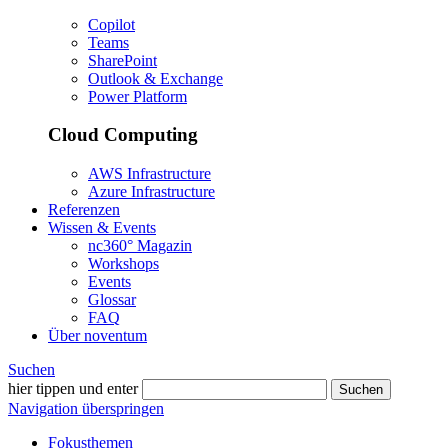
Copilot
Teams
SharePoint
Outlook & Exchange
Power Platform
Cloud Computing
AWS Infrastructure
Azure Infrastructure
Referenzen
Wissen & Events
nc360° Magazin
Workshops
Events
Glossar
FAQ
Über noventum
Suchen
hier tippen und enter
Suchen
Navigation überspringen
Fokusthemen