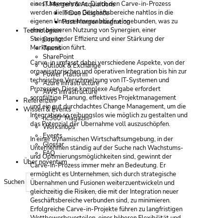
eines Unternehmens. Durch den Carve-in-Prozess
IT Mergers & Acquisitions
werden die neuen Geschäftsbereiche nahtlos in die
IT Due Diligence
eigenen Unternehmensabläufe eingebunden, was zu
Post Merger Integration
einer besseren Nutzung von Synergien, einer
Technologien
Steigerung der Effizienz und einer Stärkung der
Copilot
Marktposition führt.
Teams
SharePoint
Carve-in umfasst dabei verschiedene Aspekte, von der
Outlook & Exchange
organisatorischen und operativen Integration bis hin zur
Power Platform
technischen Verschmelzung von IT-Systemen und
Azure Infrastructure
Prozessen. Diese komplexe Aufgabe erfordert
AWS Infrastructure
sorgfältige Planung, effektives Projektmanagement
Referenzen
und ein gut durchdachtes Change Management, um die
Wissen & Events
Integration so reibungslos wie möglich zu gestalten und
nc360° Magazin
das Potenzial der Übernahme voll auszuschöpfen.
Workshops
Events
In einer dynamischen Wirtschaftsumgebung, in der
Glossar
Unternehmen ständig auf der Suche nach Wachstums-
FAQ
und Optimierungsmöglichkeiten sind, gewinnt der
Über noventum
Carve-in-Prozess immer mehr an Bedeutung. Er
ermöglicht es Unternehmen, sich durch strategische
Suchen
Übernahmen und Fusionen weiterzuentwickeln und
gleichzeitig die Risiken, die mit der Integration neuer
Geschäftsbereiche verbunden sind, zu minimieren.
Erfolgreiche Carve-in-Projekte führen zu langfristigen