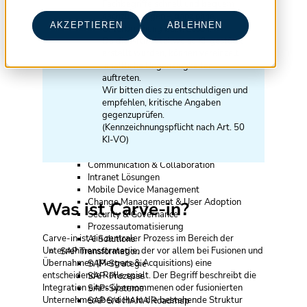
Fachbegriffe schnell und bequem
Vorbereitung der Organisation
nachzuschlagen – ganz ohne
IT Ausschreibung
AKZEPTIEREN
ABLEHNEN
Unterbrechung beim Lesen.
Transition & Transformation Beratung
Da die Artikel teilweise KI-gestützt
Transition & Transformation Beratung
erstellt wurden, können vereinzelt
Provider Management
inhaltliche Ungenauigkeiten
IT Infrastruktur
auftreten.
Cloud Migration
Wir bitten dies zu entschuldigen und
Cloud Transition & Transformation
empfehlen, kritische Angaben
Enterprise Architecture
gegenzuprüfen.
IT Projekte
(Kennzeichnungspflicht nach Art. 50
Projektmanagement
KI-VO)
Testmanagement
Modern Workplace
Communication & Collaboration
Intranet Lösungen
Mobile Device Management
Change Management & User Adoption
Was ist Carve-in?
Security & Governance
Prozessautomatisierung
Carve-in ist ein zentraler Prozess im Bereich der
AI Solutions
Unternehmensstrategie, der vor allem bei Fusionen und
SAP Transformation
Übernahmen (Mergers & Acquisitions) eine
SAP-Strategie
entscheidende Rolle spielt. Der Begriff beschreibt die
SAP-Prozesse
Integration eines übernommenen oder fusionierten
SAP-Systeme
Unternehmensbereichs in die bestehende Struktur
SAP S/4 HANA Roadmap