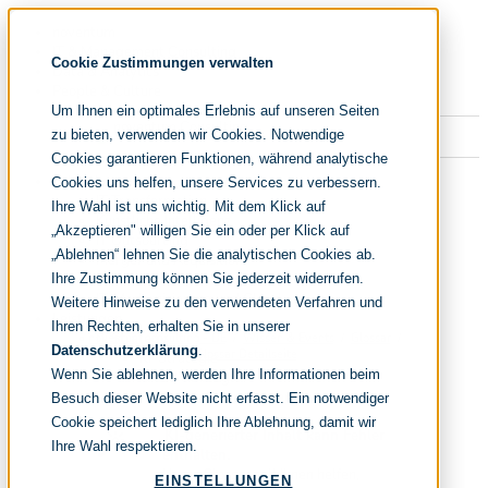
Navigation
noventum
überspringen
IT & Management Consulting
Cookie Zustimmungen verwalten
Data & Analytics
People & Culture
Um Ihnen ein optimales Erlebnis auf unseren Seiten
zu bieten, verwenden wir Cookies. Notwendige
Cookies garantieren Funktionen, während analytische
Navigation
Fokusthemen
Cookies uns helfen, unsere Services zu verbessern.
überspringen
IT Transformation
Ihre Wahl ist uns wichtig. Mit dem Klick auf
Künstliche Intelligenz
„Akzeptieren" willigen Sie ein oder per Klick auf
IT Outsourcing
„Ablehnen“ lehnen Sie die analytischen Cookies ab.
Merger und Acquisition
Effizienz und Wirtschaftlichkeit
Ihre Zustimmung können Sie jederzeit widerrufen.
IT-Modernisierung und Cloud
Weitere Hinweise zu den verwendeten Verfahren und
Leistungen
Ihren Rechten, erhalten Sie in unserer
IT Strategy
noventum consulting - DE
Wissen & Events
Glossar
Datenschutzerklärung
.
Glossar Detailseite
KI-Strategie
Wenn Sie ablehnen, werden Ihre Informationen beim
Cloud Strategie
IT Financial Management
Besuch dieser Website nicht erfasst. Ein notwendiger
IT-Benchmarking
Cookie speichert lediglich Ihre Ablehnung, damit wir
KI-generierter Inhalt kann Fehler
Target Operating Model
Ihre Wahl respektieren.
enthalten.
IT Sourcing
Unser Glossar soll Ihnen helfen,
IT Sourcing Strategie
EINSTELLUNGEN