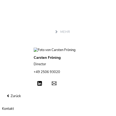
verstehen!«
Entdecken Sie den Leitfaden für Unternehmen und zur
strategischen IT-Integration in M&A-Prozessen.
MEHR
Carsten Fröning
Director
+49 2506 93020
Zurück
Kontakt