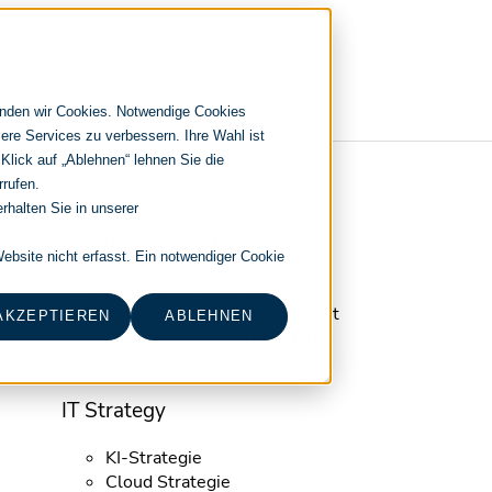
enden wir Cookies. Notwendige Cookies
ere Services zu verbessern. Ihre Wahl ist
 Klick auf „Ablehnen“ lehnen Sie die
Navigation
rrufen.
Fokusthemen
überspringen
rhalten Sie in unserer
IT Transformation
Künstliche Intelligenz
bsite nicht erfasst. Ein notwendiger Cookie
IT Outsourcing
Merger und Acquisition
Effizienz und Wirtschaftlichkeit
AKZEPTIEREN
ABLEHNEN
IT-Modernisierung und Cloud
Leistungen
IT Strategy
KI-Strategie
Cloud Strategie