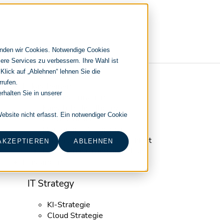
enden wir Cookies. Notwendige Cookies
ere Services zu verbessern. Ihre Wahl ist
 Klick auf „Ablehnen“ lehnen Sie die
Navigation
rrufen.
Fokusthemen
überspringen
rhalten Sie in unserer
IT Transformation
Künstliche Intelligenz
bsite nicht erfasst. Ein notwendiger Cookie
IT Outsourcing
Merger und Acquisition
Effizienz und Wirtschaftlichkeit
AKZEPTIEREN
ABLEHNEN
IT-Modernisierung und Cloud
Leistungen
IT Strategy
KI-Strategie
Cloud Strategie