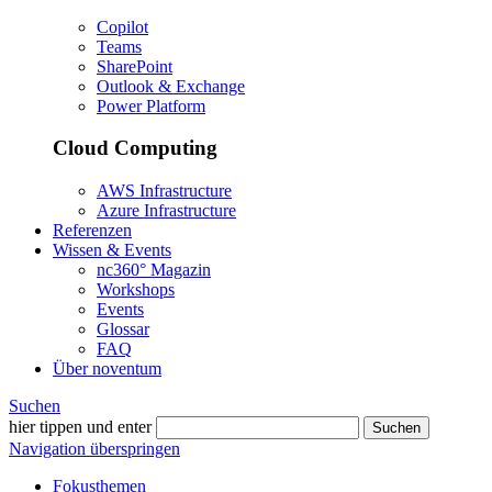
Copilot
Teams
SharePoint
Outlook & Exchange
Power Platform
Cloud Computing
AWS Infrastructure
Azure Infrastructure
Referenzen
Wissen & Events
nc360° Magazin
Workshops
Events
Glossar
FAQ
Über noventum
Suchen
hier tippen und enter
Suchen
Navigation überspringen
Fokusthemen