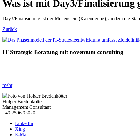
Was ist mit Day3/Finalisierung
Day3/Finalisierung ist der Meilenstein (Kalendertag), an dem die Stabi
Zurück
IT-Strategie Beratung mit noventum consulting
»IT als Schlüssel zur Zukunft: Ihre Strategie entscheidet!«
Ihr Vorteil:
Optimierte Prozesse, reduzierte Kosten und eine IT,
die 
mehr
Holger Bredenkötter
Management Consultant
+49 2506 93020
LinkedIn
Xing
E-Mail