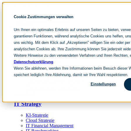
Navigation überspringen
noventum
Cookie Zustimmungen verwalten
IT & Management Consulting
Data & Analytics
Um Ihnen ein optimales Erlebnis auf unseren Seiten zu bieten, verw
People & Culture
garantieren Funktionen, während analytische Cookies uns helfen, uns
uns wichtig. Mit dem Klick auf „Akzeptieren" willigen Sie ein oder per
Navigation überspringen
analytischen Cookies ab. Ihre Zustimmung können Sie jederzeit wide
Weitere Hinweise zu den verwendeten Verfahren und Ihren Rechten, e
Fokusthemen
IT Transformation
Datenschutzerklärung
.
Künstliche Intelligenz
Wenn Sie ablehnen, werden Ihre Informationen beim Besuch dieser We
IT Outsourcing
speichert lediglich Ihre Ablehnung, damit wir Ihre Wahl respektieren.
Merger und Acquisition
Effizienz und Wirtschaftlichkeit
Einstellungen
IT-Modernisierung und Cloud
Leistungen
IT Strategy
KI-Strategie
Cloud Strategie
IT Financial Management
IT-Benchmarking