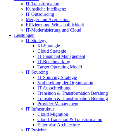
IT Transformation
Künstliche Intelligenz
IT Outsourcing
Merger und Acquisition
Effizienz und Wirtschaftlichkeit
IT-Modernisierung und Cloud
Leistungen
IT Strategy
KI-Strategie
Cloud Strategie
IT Financial Management
IT-Benchmarking
Target Operating Model
IT Sourcing
IT Sourcing Strategie
Vorbereitung der Organisation
IT Ausschreibung
Transition & Transformation Beratung
Transition & Transformation Beratung
Provider Management
IT Infrastruktur
Cloud Migration
Cloud Transition & Transformation
Enterprise Architecture
IT Projekte