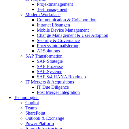
Projektmanagement
Testmanagement
Modern Workplace
Communication & Collaboration
Intranet Lösungen
Mobile Device Management
Change Management & User Adoption
Security & Governance
Prozessautomatisierung
AI Solutions
SAP Transformation
SAP-Strategie
SAP-Prozesse
SAP-Systeme
SAP S/4 HANA Roadmap
IT Mergers & Acquisitions
IT Due Diligence
Post Merger Integration
Technologien
Copilot
Teams
SharePoint
Outlook & Exchange
Power Platform
Azure Infrastructure