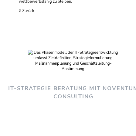
wettbewerbsfähig zu bleiben.
Zurück
IT-STRATEGIE BERATUNG MIT NOVENTU
CONSULTING
»IT als Schlüssel zur Zukunft: Ihre Strategie entscheidet!
Ihr Vorteil:
Optimierte Prozesse, reduzierte Kosten und
eine IT,
die mit Ihren Visionen wächst.