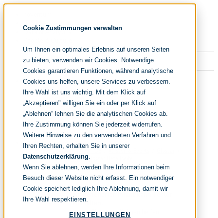
Navigation
noventum
überspringen
IT & Management Consulting
Cookie Zustimmungen verwalten
Data & Analytics
People & Culture
Um Ihnen ein optimales Erlebnis auf unseren Seiten
zu bieten, verwenden wir Cookies. Notwendige
Cookies garantieren Funktionen, während analytische
Navigation
Fokusthemen
Cookies uns helfen, unsere Services zu verbessern.
überspringen
IT Transformation
Ihre Wahl ist uns wichtig. Mit dem Klick auf
Künstliche Intelligenz
„Akzeptieren" willigen Sie ein oder per Klick auf
IT Outsourcing
„Ablehnen“ lehnen Sie die analytischen Cookies ab.
Merger und Acquisition
Effizienz und Wirtschaftlichkeit
Ihre Zustimmung können Sie jederzeit widerrufen.
IT-Modernisierung und Cloud
Weitere Hinweise zu den verwendeten Verfahren und
Leistungen
Ihren Rechten, erhalten Sie in unserer
IT Strategy
noventum consulting - DE
Wissen & Events
Glossar
Datenschutzerklärung
.
Glossar Detailseite
KI-Strategie
Wenn Sie ablehnen, werden Ihre Informationen beim
Cloud Strategie
IT Financial Management
Besuch dieser Website nicht erfasst. Ein notwendiger
IT-Benchmarking
Cookie speichert lediglich Ihre Ablehnung, damit wir
KI-generierter Inhalt kann Fehler
Target Operating Model
Ihre Wahl respektieren.
enthalten.
IT Sourcing
Unser Glossar soll Ihnen helfen,
IT Sourcing Strategie
EINSTELLUNGEN