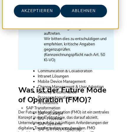
Fachbegriffe schnell und bequem
Vorbereitung der Organisation
nachzuschlagen – ganz ohne
IT Ausschreibung
AKZEPTIEREN
ABLEHNEN
Unterbrechung beim Lesen.
Transition & Transformation Beratung
Da die Artikel teilweise KI-gestützt
Transition & Transformation Beratung
erstellt wurden, können vereinzelt
Provider Management
inhaltliche Ungenauigkeiten
IT Infrastruktur
auftreten.
Cloud Migration
Wir bitten dies zu entschuldigen und
Cloud Transition & Transformation
empfehlen, kritische Angaben
Enterprise Architecture
gegenzuprüfen.
IT Projekte
(Kennzeichnungspflicht nach Art. 50
Projektmanagement
KI-VO)
Testmanagement
Modern Workplace
Communication & Collaboration
Intranet Lösungen
Mobile Device Management
Change Management & User Adoption
Was ist der Future Mode
Security & Governance
of Operation (FMO)?
Prozessautomatisierung
AI Solutions
SAP Transformation
Der Future Mode of Operation (FMO) ist ein zentrales
SAP-Strategie
Konzept in der IT-Strategie, das darauf abzielt,
SAP-Prozesse
Unternehmen auf die zukünftigen Anforderungen der
SAP-Systeme
digitalen Transformation vorzubereiten. FMO
SAP S/4 HANA Roadmap