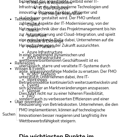
bezeichnet das angestrebte Zielbild einer IT-
IT Mergers & Acquisitions
Infrastruktur, die durch moderne Technologien und
IT Due Diligence
innovative Prozesse flexibler, effizienter und
Post Merger Integration
skalierbarer gestaltet wird. Der FMO umfasst
Technologien
zahlreiche Aspekte der IT-Modernisierung, von der
Copilot
Netzwerktechnik über das Projektmanagement bis hin
Teams
zur Automatisierung und Cloud-Integration, und spielt
SharePoint
eine entscheidende Rolle dabei, Unternehmen auf die
Outlook & Exchange
Herausforderungen der Zukunft auszurichten.
Power Platform
Azure Infrastructure
In einer zunehmend dynamischen und
AWS Infrastructure
wettbewerbsintensiven Geschäftswelt ist es
Referenzen
unerlässlich, starre und veraltete IT-Systeme durch
Wissen & Events
agile, anpassungsfähige Modelle zu ersetzen. Der FMO
nc360° Magazin
unterstützt Unternehmen dabei, ihre IT-
Workshops
Betriebsmodelle kontinuierlich weiterzuentwickeln und
Events
sich schneller an Marktveränderungen anzupassen.
Glossar
Dies führt nicht nur zu einer höheren Flexibilität,
FAQ
sondern auch zu verbesserten Effizienzen und einer
Über noventum
Reduzierung von Betriebskosten. Unternehmen, die den
FMO implementieren, können auf technologische
Suchen
Innovationen besser reagieren und langfristig ihre
Wettbewerbsfähigkeit steigern.
Die wichtigsten Punkte im