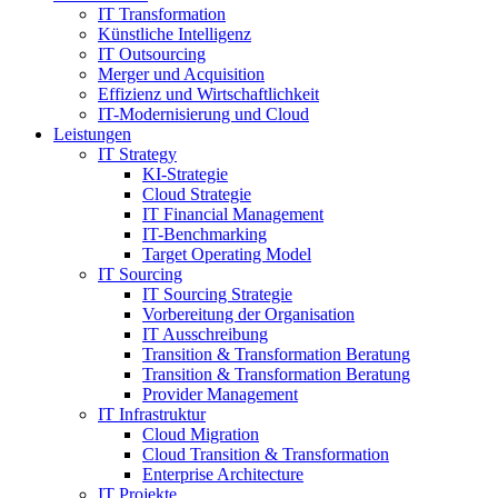
IT Transformation
Künstliche Intelligenz
IT Outsourcing
Merger und Acquisition
Effizienz und Wirtschaftlichkeit
IT-Modernisierung und Cloud
Leistungen
IT Strategy
KI-Strategie
Cloud Strategie
IT Financial Management
IT-Benchmarking
Target Operating Model
IT Sourcing
IT Sourcing Strategie
Vorbereitung der Organisation
IT Ausschreibung
Transition & Transformation Beratung
Transition & Transformation Beratung
Provider Management
IT Infrastruktur
Cloud Migration
Cloud Transition & Transformation
Enterprise Architecture
IT Projekte