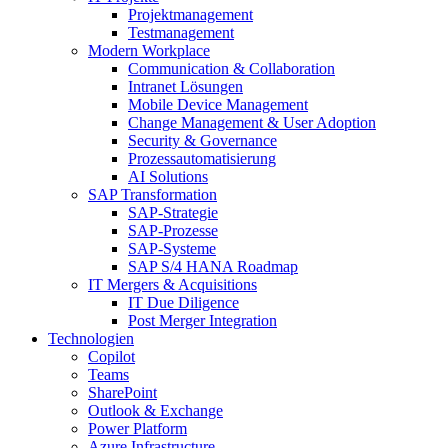
Projektmanagement
Testmanagement
Modern Workplace
Communication & Collaboration
Intranet Lösungen
Mobile Device Management
Change Management & User Adoption
Security & Governance
Prozessautomatisierung
AI Solutions
SAP Transformation
SAP-Strategie
SAP-Prozesse
SAP-Systeme
SAP S/4 HANA Roadmap
IT Mergers & Acquisitions
IT Due Diligence
Post Merger Integration
Technologien
Copilot
Teams
SharePoint
Outlook & Exchange
Power Platform
Azure Infrastructure