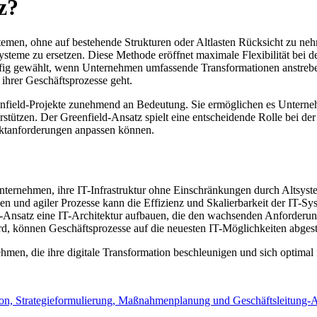
z?
emen, ohne auf bestehende Strukturen oder Altlasten Rücksicht zu ne
steme zu ersetzen. Diese Methode eröffnet maximale Flexibilität bei d
ufig gewählt, wenn Unternehmen umfassende Transformationen anstrebe
hrer Geschäftsprozesse geht.
field-Projekte zunehmend an Bedeutung. Sie ermöglichen es Unternehmen
stützen. Der Greenfield-Ansatz spielt eine entscheidende Rolle bei de
arktanforderungen anpassen können.
nternehmen, ihre IT-Infrastruktur ohne Einschränkungen durch Altsyste
 und agiler Prozesse kann die Effizienz und Skalierbarkeit der IT-Sys
Ansatz eine IT-Architektur aufbauen, die den wachsenden Anforderun
d, können Geschäftsprozesse auf die neuesten IT-Möglichkeiten abgesti
nehmen, die ihre digitale Transformation beschleunigen und sich optima