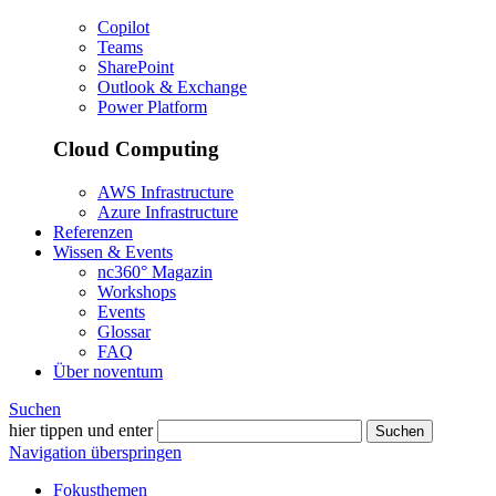
Copilot
Teams
SharePoint
Outlook & Exchange
Power Platform
Cloud Computing
AWS Infrastructure
Azure Infrastructure
Referenzen
Wissen & Events
nc360° Magazin
Workshops
Events
Glossar
FAQ
Über noventum
Suchen
hier tippen und enter
Suchen
Navigation überspringen
Fokusthemen