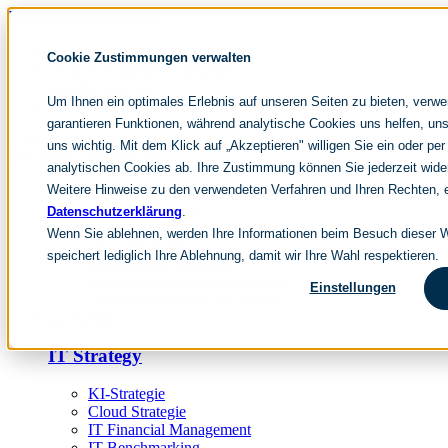
Navigation überspringen
noventum
Cookie Zustimmungen verwalten
IT & Management Consulting
Data & Analytics
Um Ihnen ein optimales Erlebnis auf unseren Seiten zu bieten, verw
People & Culture
garantieren Funktionen, während analytische Cookies uns helfen, uns
uns wichtig. Mit dem Klick auf „Akzeptieren" willigen Sie ein oder per
Navigation überspringen
analytischen Cookies ab. Ihre Zustimmung können Sie jederzeit wide
Weitere Hinweise zu den verwendeten Verfahren und Ihren Rechten, e
Fokusthemen
IT Transformation
Datenschutzerklärung
.
Künstliche Intelligenz
Wenn Sie ablehnen, werden Ihre Informationen beim Besuch dieser We
IT Outsourcing
speichert lediglich Ihre Ablehnung, damit wir Ihre Wahl respektieren.
Merger und Acquisition
Effizienz und Wirtschaftlichkeit
Einstellungen
IT-Modernisierung und Cloud
Leistungen
IT Strategy
KI-Strategie
Cloud Strategie
IT Financial Management
IT-Benchmarking