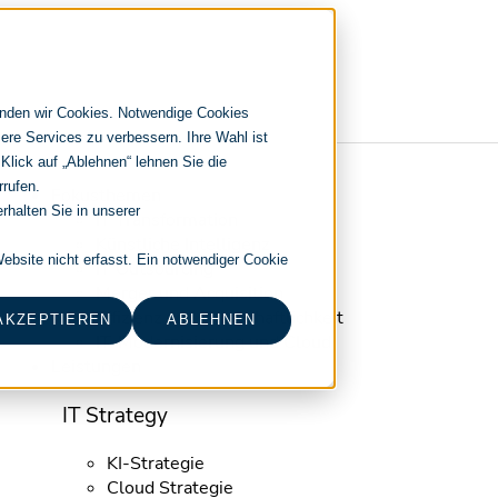
enden wir Cookies. Notwendige Cookies
ere Services zu verbessern. Ihre Wahl ist
 Klick auf „Ablehnen“ lehnen Sie die
Navigation
rrufen.
Fokusthemen
überspringen
rhalten Sie in unserer
IT Transformation
Künstliche Intelligenz
bsite nicht erfasst. Ein notwendiger Cookie
IT Outsourcing
Merger und Acquisition
Effizienz und Wirtschaftlichkeit
AKZEPTIEREN
ABLEHNEN
IT-Modernisierung und Cloud
Leistungen
IT Strategy
KI-Strategie
Cloud Strategie