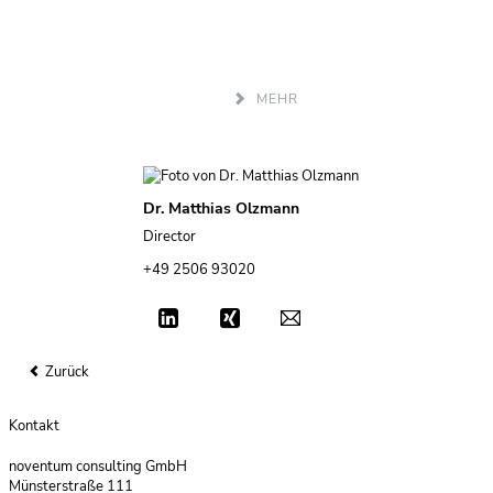
Erfahren Sie, wie Sie mit IT Sourcing die Effizienz Ihrer IT
Ressourcen steigern können und Ihre Prozesse optimieren
MEHR
Dr. Matthias Olzmann
Director
+49 2506 93020
Zurück
Kontakt
noventum consulting GmbH
Münsterstraße 111