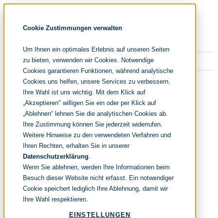
Navigation
noventum
überspringen
IT & Management Consulting
Cookie Zustimmungen verwalten
Data & Analytics
People & Culture
Um Ihnen ein optimales Erlebnis auf unseren Seiten
zu bieten, verwenden wir Cookies. Notwendige
Cookies garantieren Funktionen, während analytische
Navigation
Fokusthemen
Cookies uns helfen, unsere Services zu verbessern.
überspringen
IT Transformation
Ihre Wahl ist uns wichtig. Mit dem Klick auf
Künstliche Intelligenz
„Akzeptieren" willigen Sie ein oder per Klick auf
IT Outsourcing
„Ablehnen“ lehnen Sie die analytischen Cookies ab.
Merger und Acquisition
Effizienz und Wirtschaftlichkeit
Ihre Zustimmung können Sie jederzeit widerrufen.
IT-Modernisierung und Cloud
Weitere Hinweise zu den verwendeten Verfahren und
Leistungen
Ihren Rechten, erhalten Sie in unserer
IT Strategy
noventum consulting - DE
Wissen & Events
Glossar
Datenschutzerklärung
.
Glossar Detailseite
KI-Strategie
Wenn Sie ablehnen, werden Ihre Informationen beim
Cloud Strategie
IT Financial Management
Besuch dieser Website nicht erfasst. Ein notwendiger
IT-Benchmarking
Cookie speichert lediglich Ihre Ablehnung, damit wir
KI-generierter Inhalt kann Fehler
Target Operating Model
Ihre Wahl respektieren.
enthalten.
IT Sourcing
Unser Glossar soll Ihnen helfen,
IT Sourcing Strategie
EINSTELLUNGEN