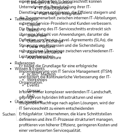
einem gut definierten IT-Serviceschnitt können
IT Mergers & Acquisitions
Unternehmen die Bereitstellung ihrer IT-
IT Due Diligence
Dienstleistungen optimieren, die Effizienz steigern und
Post Merger Integration
die Zusammenarbeit zwischen internen IT-Abteilungen,
Technologien
externen Service-Providern und Kunden verbessern.
Copilot
Die Bedeutung des IT-Serviceschnitts erstreckt sich
Teams
über eine Vielzahl von Anwendungen, darunter die
SharePoint
Definition von Service-Level-Agreements (SLAs), die
Outlook & Exchange
Steuerung von Prozessen und die Sicherstellung
Power Platform
reibungsloser Übergänge zwischen verschiedenen IT-
Azure Infrastructure
Leistungsbereichen.
AWS Infrastructure
Referenzen
Er bildet die Grundlage für eine erfolgreiche
Wissen & Events
Implementierung von IT Service Management (ITSM)
nc360° Magazin
und fördert die kontinuierliche Verbesserung der IT-
Workshops
Organisation.
Events
Glossar
In einer immer komplexer werdenden IT-Landschaft,
FAQ
geprägt von hybriden Infrastrukturen und einer
Über noventum
steigenden Nachfrage nach agilen Lösungen, wird der
IT Serviceschnitt zu einem entscheidenden
Erfolgsfaktor. Unternehmen, die klare Schnittstellen
Suchen
definieren und ihre IT-Prozesse strukturiert managen,
profitieren von höherer Effizienz, geringeren Kosten und
einer verbesserten Servicequalität.