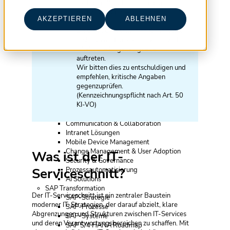
Fachbegriffe schnell und bequem
Vorbereitung der Organisation
nachzuschlagen – ganz ohne
IT Ausschreibung
AKZEPTIEREN
ABLEHNEN
Unterbrechung beim Lesen.
Transition & Transformation Beratung
Da die Artikel teilweise KI-gestützt
Transition & Transformation Beratung
erstellt wurden, können vereinzelt
Provider Management
inhaltliche Ungenauigkeiten
IT Infrastruktur
auftreten.
Cloud Migration
Wir bitten dies zu entschuldigen und
Cloud Transition & Transformation
empfehlen, kritische Angaben
Enterprise Architecture
gegenzuprüfen.
IT Projekte
(Kennzeichnungspflicht nach Art. 50
Projektmanagement
KI-VO)
Testmanagement
Modern Workplace
Communication & Collaboration
Intranet Lösungen
Mobile Device Management
Change Management & User Adoption
Was ist der IT-
Security & Governance
Serviceschnitt?
Prozessautomatisierung
AI Solutions
SAP Transformation
Der IT-Serviceschnitt ist ein zentraler Baustein
SAP-Strategie
moderner IT-Strategien, der darauf abzielt, klare
SAP-Prozesse
Abgrenzungen und Strukturen zwischen IT-Services
SAP-Systeme
und deren Verantwortungsbereichen zu schaffen. Mit
SAP S/4 HANA Roadmap