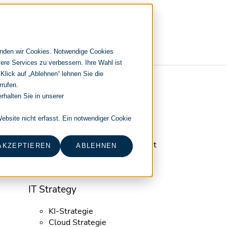
enden wir Cookies. Notwendige Cookies
ere Services zu verbessern. Ihre Wahl ist
 Klick auf „Ablehnen“ lehnen Sie die
Navigation
rrufen.
Fokusthemen
überspringen
rhalten Sie in unserer
IT Transformation
Künstliche Intelligenz
bsite nicht erfasst. Ein notwendiger Cookie
IT Outsourcing
Merger und Acquisition
Effizienz und Wirtschaftlichkeit
AKZEPTIEREN
ABLEHNEN
IT-Modernisierung und Cloud
Leistungen
IT Strategy
KI-Strategie
Cloud Strategie