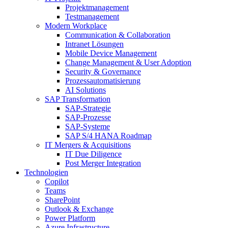
Projektmanagement
Testmanagement
Modern Workplace
Communication & Collaboration
Intranet Lösungen
Mobile Device Management
Change Management & User Adoption
Security & Governance
Prozessautomatisierung
AI Solutions
SAP Transformation
SAP-Strategie
SAP-Prozesse
SAP-Systeme
SAP S/4 HANA Roadmap
IT Mergers & Acquisitions
IT Due Diligence
Post Merger Integration
Technologien
Copilot
Teams
SharePoint
Outlook & Exchange
Power Platform
Azure Infrastructure