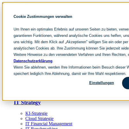
Navigation überspringen
noventum
Cookie Zustimmungen verwalten
IT & Management Consulting
Data & Analytics
Um Ihnen ein optimales Erlebnis auf unseren Seiten zu bieten, verw
People & Culture
garantieren Funktionen, während analytische Cookies uns helfen, uns
uns wichtig. Mit dem Klick auf „Akzeptieren" willigen Sie ein oder per
Navigation überspringen
analytischen Cookies ab. Ihre Zustimmung können Sie jederzeit wide
Weitere Hinweise zu den verwendeten Verfahren und Ihren Rechten, e
Fokusthemen
IT Transformation
Datenschutzerklärung
.
Künstliche Intelligenz
Wenn Sie ablehnen, werden Ihre Informationen beim Besuch dieser We
IT Outsourcing
speichert lediglich Ihre Ablehnung, damit wir Ihre Wahl respektieren.
Merger und Acquisition
Effizienz und Wirtschaftlichkeit
Einstellungen
IT-Modernisierung und Cloud
Leistungen
IT Strategy
KI-Strategie
Cloud Strategie
IT Financial Management
IT-Benchmarking