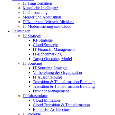
IT Transformation
Künstliche Intelligenz
IT Outsourcing
Merger und Acquisition
Effizienz und Wirtschaftlichkeit
IT-Modernisierung und Cloud
Leistungen
IT Strategy
KI-Strategie
Cloud Strategie
IT Financial Management
IT-Benchmarking
Target Operating Model
IT Sourcing
IT Sourcing Strategie
Vorbereitung der Organisation
IT Ausschreibung
Transition & Transformation Beratung
Transition & Transformation Beratung
Provider Management
IT Infrastruktur
Cloud Migration
Cloud Transition & Transformation
Enterprise Architecture
IT Projekte