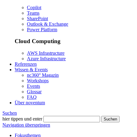
Copilot
Teams
SharePoint
Outlook & Exchange
Power Platform
Cloud Computing
AWS Infrastructure
Azure Infrastructure
Referenzen
Wissen & Events
nc360° Magazin
Workshops
Events
Glossar
FAQ
Über noventum
Suchen
hier tippen und enter
Suchen
Navigation überspringen
Fokusthemen