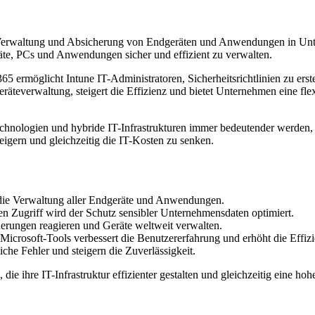
rale Verwaltung und Absicherung von Endgeräten und Anwendungen in Un
äte, PCs und Anwendungen sicher und effizient zu verwalten.
5 ermöglicht Intune IT-Administratoren, Sicherheitsrichtlinien zu erst
räteverwaltung, steigert die Effizienz und bietet Unternehmen eine fl
hnologien und hybride IT-Infrastrukturen immer bedeutender werden, spi
teigern und gleichzeitig die IT-Kosten zu senken.
ür die Verwaltung aller Endgeräte und Anwendungen.
en Zugriff wird der Schutz sensibler Unternehmensdaten optimiert.
erungen reagieren und Geräte weltweit verwalten.
icrosoft-Tools verbessert die Benutzererfahrung und erhöht die Effizi
che Fehler und steigern die Zuverlässigkeit.
die ihre IT-Infrastruktur effizienter gestalten und gleichzeitig eine hoh