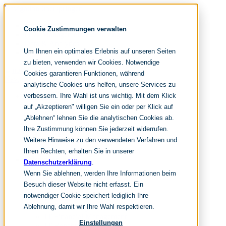
Navigation überspringen
noventum
Cookie Zustimmungen verwalten
IT & Management Consulting
Data & Analytics
Um Ihnen ein optimales Erlebnis auf unseren Seiten
People & Culture
zu bieten, verwenden wir Cookies. Notwendige
Cookies garantieren Funktionen, während
Navigation überspringen
analytische Cookies uns helfen, unsere Services zu
verbessern. Ihre Wahl ist uns wichtig. Mit dem Klick
Fokusthemen
IT Transformation
auf „Akzeptieren" willigen Sie ein oder per Klick auf
Künstliche Intelligenz
„Ablehnen“ lehnen Sie die analytischen Cookies ab.
IT Outsourcing
Ihre Zustimmung können Sie jederzeit widerrufen.
Merger und Acquisition
Weitere Hinweise zu den verwendeten Verfahren und
Effizienz und Wirtschaftlichkeit
IT-Modernisierung und Cloud
Ihren Rechten, erhalten Sie in unserer
Leistungen
Datenschutzerklärung
.
Wenn Sie ablehnen, werden Ihre Informationen beim
IT Strategy
Besuch dieser Website nicht erfasst. Ein
notwendiger Cookie speichert lediglich Ihre
KI-Strategie
Ablehnung, damit wir Ihre Wahl respektieren.
Cloud Strategie
IT Financial Management
Einstellungen
IT-Benchmarking