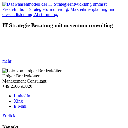
IT-Strategie Beratung mit noventum consulting
»IT als Schlüssel zur Zukunft: Ihre Strategie entscheidet!«
Ihr Vorteil:
Optimierte Prozesse, reduzierte Kosten und eine IT,
die
mit Ihren Visionen wächst.
mehr
Holger Bredenkötter
Management Consultant
+49 2506 93020
LinkedIn
Xing
E-Mail
Zurück
Kontakt