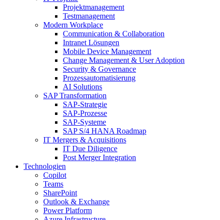
Projektmanagement
Testmanagement
Modern Workplace
Communication & Collaboration
Intranet Lösungen
Mobile Device Management
Change Management & User Adoption
Security & Governance
Prozessautomatisierung
AI Solutions
SAP Transformation
SAP-Strategie
SAP-Prozesse
SAP-Systeme
SAP S/4 HANA Roadmap
IT Mergers & Acquisitions
IT Due Diligence
Post Merger Integration
Technologien
Copilot
Teams
SharePoint
Outlook & Exchange
Power Platform
Azure Infrastructure