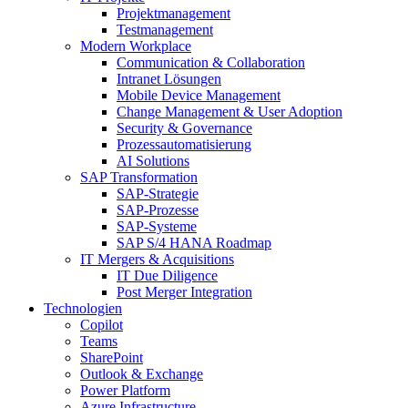
Projektmanagement
Testmanagement
Modern Workplace
Communication & Collaboration
Intranet Lösungen
Mobile Device Management
Change Management & User Adoption
Security & Governance
Prozessautomatisierung
AI Solutions
SAP Transformation
SAP-Strategie
SAP-Prozesse
SAP-Systeme
SAP S/4 HANA Roadmap
IT Mergers & Acquisitions
IT Due Diligence
Post Merger Integration
Technologien
Copilot
Teams
SharePoint
Outlook & Exchange
Power Platform
Azure Infrastructure