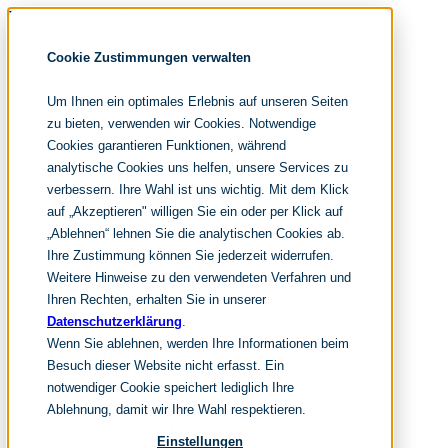
Navigation überspringen
noventum
Cookie Zustimmungen verwalten
IT & Management Consulting
Data & Analytics
Um Ihnen ein optimales Erlebnis auf unseren Seiten
People & Culture
zu bieten, verwenden wir Cookies. Notwendige
Cookies garantieren Funktionen, während
Navigation überspringen
analytische Cookies uns helfen, unsere Services zu
verbessern. Ihre Wahl ist uns wichtig. Mit dem Klick
Fokusthemen
IT Transformation
auf „Akzeptieren" willigen Sie ein oder per Klick auf
Künstliche Intelligenz
„Ablehnen“ lehnen Sie die analytischen Cookies ab.
IT Outsourcing
Ihre Zustimmung können Sie jederzeit widerrufen.
Merger und Acquisition
Weitere Hinweise zu den verwendeten Verfahren und
Effizienz und Wirtschaftlichkeit
IT-Modernisierung und Cloud
Ihren Rechten, erhalten Sie in unserer
Leistungen
Datenschutzerklärung
.
Wenn Sie ablehnen, werden Ihre Informationen beim
IT Strategy
Besuch dieser Website nicht erfasst. Ein
notwendiger Cookie speichert lediglich Ihre
KI-Strategie
Ablehnung, damit wir Ihre Wahl respektieren.
Cloud Strategie
IT Financial Management
Einstellungen
IT-Benchmarking