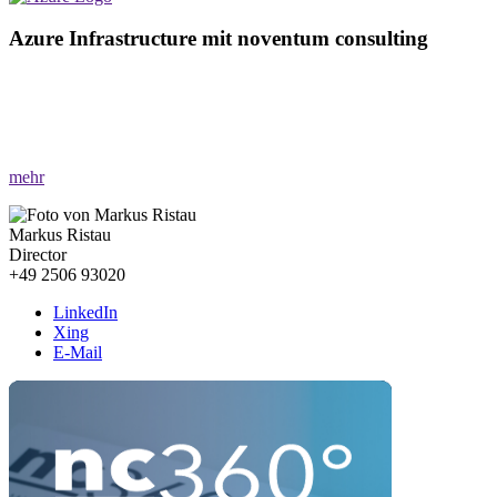
Azure Infrastructure mit noventum consulting
»Optimieren Sie Ihre IT mit Azure Infrastructure!«
Ihr Vorteil
: Flexible Skalierbarkeit, nahtlose Cloud-Migrationen
und umfassende Sicherheit.
mehr
Markus Ristau
Director
+49 2506 93020
LinkedIn
Xing
E-Mail