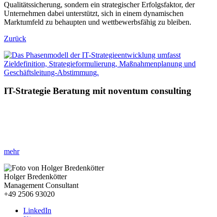
Qualitätssicherung, sondern ein strategischer Erfolgsfaktor, der
Unternehmen dabei unterstützt, sich in einem dynamischen
Marktumfeld zu behaupten und wettbewerbsfähig zu bleiben.
Zurück
IT-Strategie Beratung mit noventum consulting
»IT als Schlüssel zur Zukunft: Ihre Strategie entscheidet!«
Ihr Vorteil:
Optimierte Prozesse, reduzierte Kosten und eine IT,
die
mit Ihren Visionen wächst.
mehr
Holger Bredenkötter
Management Consultant
+49 2506 93020
LinkedIn