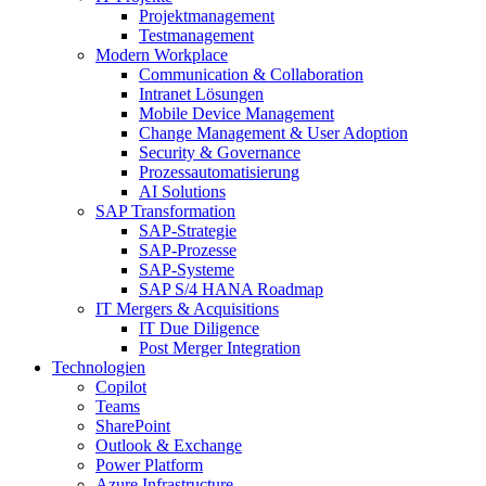
Projektmanagement
Testmanagement
Modern Workplace
Communication & Collaboration
Intranet Lösungen
Mobile Device Management
Change Management & User Adoption
Security & Governance
Prozessautomatisierung
AI Solutions
SAP Transformation
SAP-Strategie
SAP-Prozesse
SAP-Systeme
SAP S/4 HANA Roadmap
IT Mergers & Acquisitions
IT Due Diligence
Post Merger Integration
Technologien
Copilot
Teams
SharePoint
Outlook & Exchange
Power Platform
Azure Infrastructure