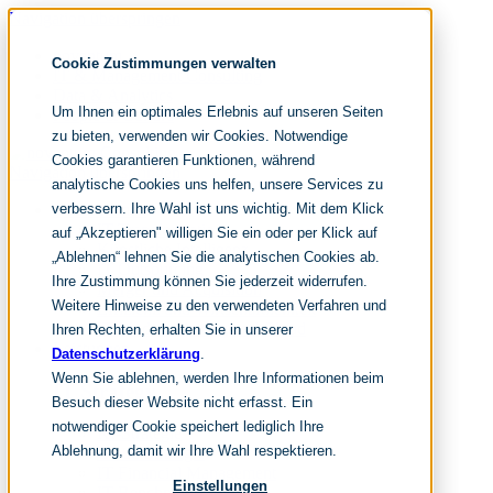
Navigation überspringen
noventum
Cookie Zustimmungen verwalten
IT & Management Consulting
Data & Analytics
Um Ihnen ein optimales Erlebnis auf unseren Seiten
People & Culture
zu bieten, verwenden wir Cookies. Notwendige
Cookies garantieren Funktionen, während
Navigation überspringen
analytische Cookies uns helfen, unsere Services zu
verbessern. Ihre Wahl ist uns wichtig. Mit dem Klick
Fokusthemen
IT Transformation
auf „Akzeptieren" willigen Sie ein oder per Klick auf
Künstliche Intelligenz
„Ablehnen“ lehnen Sie die analytischen Cookies ab.
IT Outsourcing
Ihre Zustimmung können Sie jederzeit widerrufen.
Merger und Acquisition
Weitere Hinweise zu den verwendeten Verfahren und
Effizienz und Wirtschaftlichkeit
IT-Modernisierung und Cloud
Ihren Rechten, erhalten Sie in unserer
Leistungen
Datenschutzerklärung
.
Wenn Sie ablehnen, werden Ihre Informationen beim
IT Strategy
Besuch dieser Website nicht erfasst. Ein
notwendiger Cookie speichert lediglich Ihre
KI-Strategie
Ablehnung, damit wir Ihre Wahl respektieren.
Cloud Strategie
IT Financial Management
Einstellungen
IT-Benchmarking