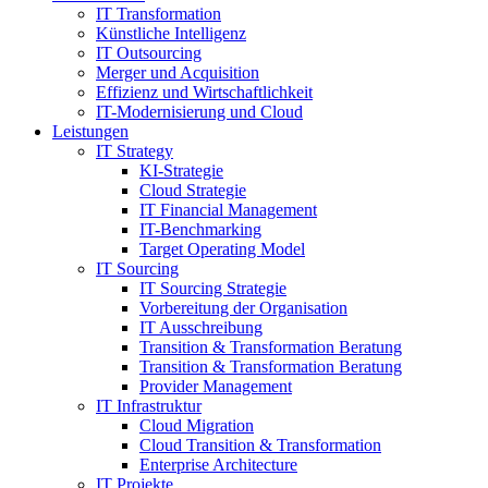
IT Transformation
Künstliche Intelligenz
IT Outsourcing
Merger und Acquisition
Effizienz und Wirtschaftlichkeit
IT-Modernisierung und Cloud
Leistungen
IT Strategy
KI-Strategie
Cloud Strategie
IT Financial Management
IT-Benchmarking
Target Operating Model
IT Sourcing
IT Sourcing Strategie
Vorbereitung der Organisation
IT Ausschreibung
Transition & Transformation Beratung
Transition & Transformation Beratung
Provider Management
IT Infrastruktur
Cloud Migration
Cloud Transition & Transformation
Enterprise Architecture
IT Projekte