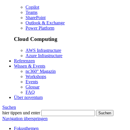
Copilot
Teams
SharePoint
Outlook & Exchange
Power Platform
Cloud Computing
AWS Infrastructure
Azure Infrastructure
Referenzen
Wissen & Events
nc360° Magazin
Workshops
Events
Glossar
FAQ
Über noventum
Suchen
hier tippen und enter
Suchen
Navigation überspringen
Fokusthemen