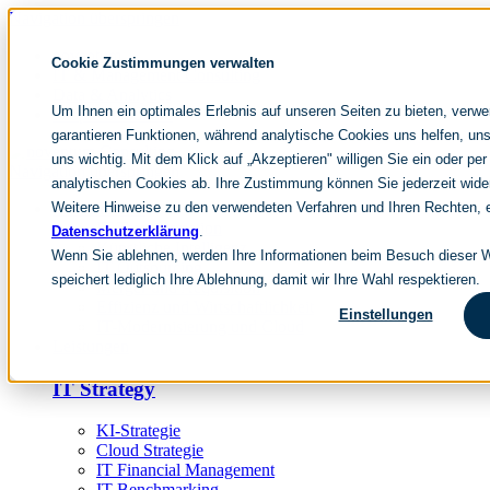
Navigation überspringen
noventum
Cookie Zustimmungen verwalten
IT & Management Consulting
Data & Analytics
Um Ihnen ein optimales Erlebnis auf unseren Seiten zu bieten, verw
People & Culture
garantieren Funktionen, während analytische Cookies uns helfen, uns
uns wichtig. Mit dem Klick auf „Akzeptieren" willigen Sie ein oder per
Navigation überspringen
analytischen Cookies ab. Ihre Zustimmung können Sie jederzeit wide
Weitere Hinweise zu den verwendeten Verfahren und Ihren Rechten, e
Fokusthemen
IT Transformation
Datenschutzerklärung
.
Künstliche Intelligenz
Wenn Sie ablehnen, werden Ihre Informationen beim Besuch dieser We
IT Outsourcing
speichert lediglich Ihre Ablehnung, damit wir Ihre Wahl respektieren.
Merger und Acquisition
Effizienz und Wirtschaftlichkeit
Einstellungen
IT-Modernisierung und Cloud
Leistungen
IT Strategy
KI-Strategie
Cloud Strategie
IT Financial Management
IT-Benchmarking