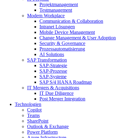
Projektmanagement
Testmanagement
Modern Workplace
Communication & Collaboration
Intranet Lösungen
Mobile Device Management
Change Management & User Adoption
Security & Governance
Prozessautomatisierung
AI Solutions
SAP Transformation
SAP-Strategie
SAP-Prozesse
SAP-Systeme
SAP S/4 HANA Roadmap
IT Mergers & Acquisitions
IT Due Diligence
Post Merger Integration
Technologien
Copilot
Teams
SharePoint
Outlook & Exchange
Power Platform
Azure Infrastructure