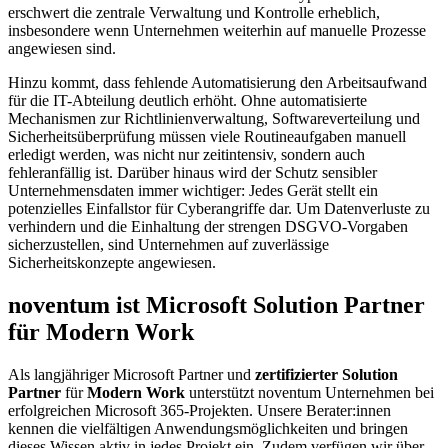
erschwert die zentrale Verwaltung und Kontrolle erheblich,
insbesondere wenn Unternehmen weiterhin auf manuelle Prozesse
angewiesen sind.
Hinzu kommt, dass fehlende Automatisierung den Arbeitsaufwand
für die IT-Abteilung deutlich erhöht. Ohne automatisierte
Mechanismen zur Richtlinienverwaltung, Softwareverteilung und
Sicherheitsüberprüfung müssen viele Routineaufgaben manuell
erledigt werden, was nicht nur zeitintensiv, sondern auch
fehleranfällig ist. Darüber hinaus wird der Schutz sensibler
Unternehmensdaten immer wichtiger: Jedes Gerät stellt ein
potenzielles Einfallstor für Cyberangriffe dar. Um Datenverluste zu
verhindern und die Einhaltung der strengen DSGVO-Vorgaben
sicherzustellen, sind Unternehmen auf zuverlässige
Sicherheitskonzepte angewiesen.
noventum ist Microsoft Solution Partner
für Modern Work
Als langjähriger Microsoft Partner und
zertifizierter Solution
Partner
für
Modern Work
unterstützt noventum Unternehmen bei
erfolgreichen Microsoft 365-Projekten. Unsere Berater:innen
kennen die vielfältigen Anwendungsmöglichkeiten und bringen
dieses Wissen aktiv in jedes Projekt ein. Zudem verfügen wir über