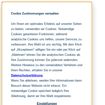
Navigation überspringen
noventum
Cookie Zustimmungen verwalten
IT & Management Consulting
Data & Analytics
Um Ihnen ein optimales Erlebnis auf unseren Seiten
People & Culture
zu bieten, verwenden wir Cookies. Notwendige
Cookies garantieren Funktionen, während
Navigation überspringen
analytische Cookies uns helfen, unsere Services zu
verbessern. Ihre Wahl ist uns wichtig. Mit dem Klick
Fokusthemen
IT Transformation
auf „Akzeptieren" willigen Sie ein oder per Klick auf
Künstliche Intelligenz
„Ablehnen“ lehnen Sie die analytischen Cookies ab.
IT Outsourcing
Ihre Zustimmung können Sie jederzeit widerrufen.
Merger und Acquisition
Weitere Hinweise zu den verwendeten Verfahren und
Effizienz und Wirtschaftlichkeit
IT-Modernisierung und Cloud
Ihren Rechten, erhalten Sie in unserer
Leistungen
Datenschutzerklärung
.
Wenn Sie ablehnen, werden Ihre Informationen beim
IT Strategy
Besuch dieser Website nicht erfasst. Ein
notwendiger Cookie speichert lediglich Ihre
KI-Strategie
Ablehnung, damit wir Ihre Wahl respektieren.
Cloud Strategie
IT Financial Management
Einstellungen
IT-Benchmarking