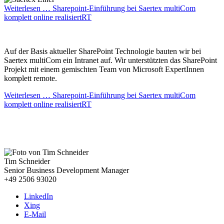
Weiterlesen …
Sharepoint-Einführung bei Saertex multiCom
komplett online realisiertRT
Auf der Basis aktueller SharePoint Technologie bauten wir bei
Saertex multiCom ein Intranet auf. Wir unterstützten das SharePoint
Projekt mit einem gemischten Team von Microsoft ExpertInnen
komplett remote.
Weiterlesen …
Sharepoint-Einführung bei Saertex multiCom
komplett online realisiertRT
Wenn wir auch für Sie tätig werden können, freuen wir uns
über Ihre Kontaktaufnahme.
Tim Schneider
Senior Business Development Manager
+49 2506 93020
LinkedIn
Xing
E-Mail