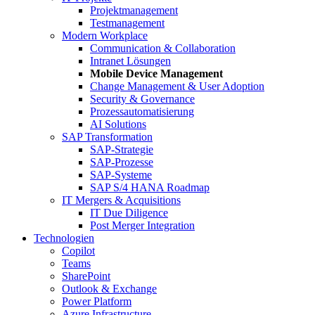
Projektmanagement
Testmanagement
Modern Workplace
Communication & Collaboration
Intranet Lösungen
Mobile Device Management
Change Management & User Adoption
Security & Governance
Prozessautomatisierung
AI Solutions
SAP Transformation
SAP-Strategie
SAP-Prozesse
SAP-Systeme
SAP S/4 HANA Roadmap
IT Mergers & Acquisitions
IT Due Diligence
Post Merger Integration
Technologien
Copilot
Teams
SharePoint
Outlook & Exchange
Power Platform
Azure Infrastructure