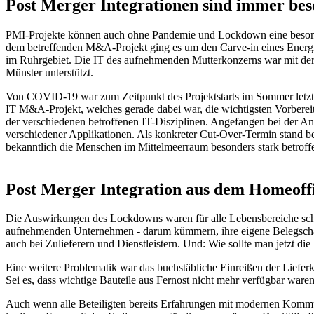
Post Merger Integrationen sind immer bes
PMI-Projekte können auch ohne Pandemie und Lockdown eine besonde
dem betreffenden M&A-Projekt ging es um den Carve-in eines Energiea
im Ruhrgebiet. Die IT des aufnehmenden Mutterkonzerns war mit der 
Münster unterstützt.
Von COVID-19 war zum Zeitpunkt des Projektstarts im Sommer letzten
IT M&A-Projekt, welches gerade dabei war, die wichtigsten Vorberei
der verschiedenen betroffenen IT-Disziplinen. Angefangen bei der Anb
verschiedener Applikationen. Als konkreter Cut-Over-Termin stand b
bekanntlich die Menschen im Mittelmeerraum besonders stark betroff
Post Merger Integration aus dem Homeoff
Die Auswirkungen des Lockdowns waren für alle Lebensbereiche schw
aufnehmenden Unternehmen - darum kümmern, ihre eigene Belegschaft 
auch bei Zulieferern und Dienstleistern. Und: Wie sollte man jetzt 
Eine weitere Problematik war das buchstäbliche Einreißen der Lieferk
Sei es, dass wichtige Bauteile aus Fernost nicht mehr verfügbar waren
Auch wenn alle Beteiligten bereits Erfahrungen mit modernen Kommun