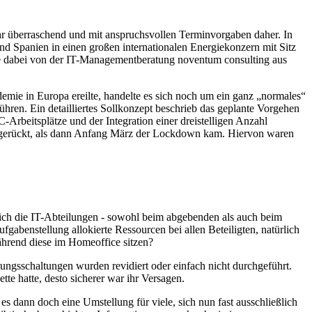
 überraschend und mit anspruchsvollen Terminvorgaben daher. In
d Spanien in einen großen internationalen Energiekonzern mit Sitz
de dabei von der IT-Managementberatung noventum consulting aus
mie in Europa ereilte, handelte es sich noch um ein ganz „normales“
ren. Ein detailliertes Sollkonzept beschrieb das geplante Vorgehen
Arbeitsplätze und der Integration einer dreistelligen Anzahl
he gerückt, als dann Anfang März der Lockdown kam. Hiervon waren
ich die IT-Abteilungen - sowohl beim abgebenden als auch beim
enstellung allokierte Ressourcen bei allen Beteiligten, natürlich
ährend diese im Homeoffice sitzen?
tungsschaltungen wurden revidiert oder einfach nicht durchgeführt.
te hatte, desto sicherer war ihr Versagen.
dann doch eine Umstellung für viele, sich nun fast ausschließlich