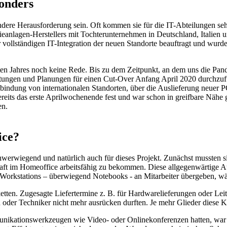
onders
re Herausforderung sein. Oft kommen sie für die IT-Abteilungen sehr
nlagen-Herstellers mit Tochterunternehmen in Deutschland, Italien un
vollständigen IT-Integration der neuen Standorte beauftragt und wur
 Jahres noch keine Rede. Bis zu dem Zeitpunkt, an dem uns die Pande
tungen und Planungen für einen Cut-Over Anfang April 2020 durchzufüh
indung von internationalen Standorten, über die Auslieferung neuer PC-
ereits das erste Aprilwochenende fest und war schon in greifbare Nä
en.
ice?
erwiegend und natürlich auch für dieses Projekt. Zunächst mussten s
im Homeoffice arbeitsfähig zu bekommen. Diese allgegenwärtige Aufgab
die Workstations – überwiegend Notebooks - an Mitarbeiter übergeben, w
etten. Zugesagte Liefertermine z. B. für Hardwarelieferungen oder Lei
 oder Techniker nicht mehr ausrücken durften. Je mehr Glieder diese Ket
ikationswerkzeugen wie Video- oder Onlinekonferenzen hatten, war es 