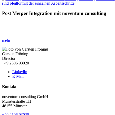
Post Merger Integration mit noventum consulting
»Effizienz steigern & Synergien maximieren!«
Optimieren Sie den Integrationsprozess durch eine Fusion von fundi
mehr
Carsten Fröning
Director
+49 2506 93020
LinkedIn
E-Mail
Kontakt
noventum consulting GmbH
Münsterstraße 111
48155 Münster
+49 2506 93020