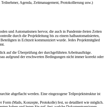
l Teilnehmer, Agenda, Zeitmanagement, Protokollierung usw.)
oden und Automatismen hervor, die auch in Pandemie-freien Zeiten
ntrolle durch die Projektleitung bis zu einem halbautomatisierten,
teiligten in Echtzeit kommuniziert wurde. Jedes Projektmitglied
mt.
lick auf die Überprüfung der durchgeführten Arbeitsaufträge.
bau aufgrund der erschwerten Bedingungen nicht immer korrekt oder
rarchie abgeflacht werden. Eine eingezogene Teilprojektstruktur ist
 Form (Mails, Konzepte, Protokolle) fest, so detailliert wie möglich.
umenten haben und legen Sie ggf. fest, welche Dokumentversionen