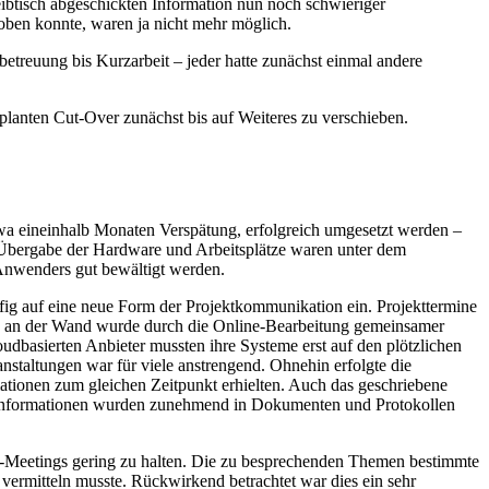
eibtisch abgeschickten Information nun noch schwieriger
roben konnte, waren ja nicht mehr möglich.
etreuung bis Kurzarbeit – jeder hatte zunächst einmal andere
eplanten Cut-Over zunächst bis auf Weiteres zu verschieben.
twa eineinhalb Monaten Verspätung, erfolgreich umgesetzt werden –
Übergabe der Hardware und Arbeitsplätze waren unter dem
Anwenders gut bewältigt werden.
ufig auf eine neue Form der Projektkommunikation ein. Projekttermine
rd an der Wand wurde durch die Online-Bearbeitung gemeinsamer
udbasierten Anbieter mussten ihre Systeme erst auf den plötzlichen
nstaltungen war für viele anstrengend. Ohnehin erfolgte die
rmationen zum gleichen Zeitpunkt erhielten. Auch das geschriebene
ilinformationen wurden zunehmend in Dokumenten und Protokollen
line-Meetings gering zu halten. Die zu besprechenden Themen bestimmte
vermitteln musste. Rückwirkend betrachtet war dies ein sehr