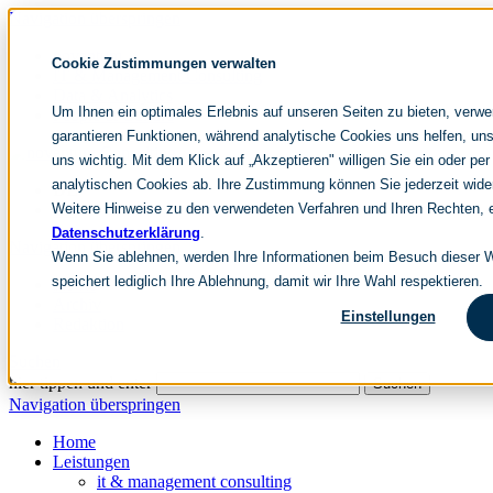
Navigation überspringen
noventum
Cookie Zustimmungen verwalten
IT & Management Consulting
Data & Analytics
Um Ihnen ein optimales Erlebnis auf unseren Seiten zu bieten, verw
People & Culture
garantieren Funktionen, während analytische Cookies uns helfen, uns
uns wichtig. Mit dem Klick auf „Akzeptieren" willigen Sie ein oder per
analytischen Cookies ab. Ihre Zustimmung können Sie jederzeit wide
DE
Weitere Hinweise zu den verwendeten Verfahren und Ihren Rechten, e
EN
Datenschutzerklärung
.
Navigation überspringen
Wenn Sie ablehnen, werden Ihre Informationen beim Besuch dieser We
speichert lediglich Ihre Ablehnung, damit wir Ihre Wahl respektieren.
Home
Archiv
Einstellungen
Redaktion
Suchen
hier tippen und enter
Suchen
Navigation überspringen
Home
Leistungen
it & management consulting