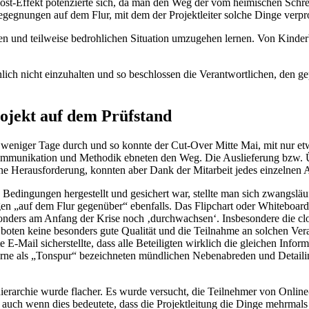
Post-Effekt potenzierte sich, da man den Weg der vom heimischen Schr
Begegnungen auf dem Flur, mit dem der Projektleiter solche Dinge verp
hen und teilweise bedrohlichen Situation umzugehen lernen. Von Kinderb
lich nicht einzuhalten und so beschlossen die Verantwortlichen, den g
jekt auf dem Prüfstand
b weniger Tage durch und so konnte der Cut-Over Mitte Mai, mit nur e
Kommunikation und Methodik ebneten den Weg. Die Auslieferung bzw. 
e Herausforderung, konnten aber Dank der Mitarbeit jedes einzelnen 
 Bedingungen hergestellt und gesichert war, stellte man sich zwangslä
egen „auf dem Flur gegenüber“ ebenfalls. Das Flipchart oder Whiteboa
sonders am Anfang der Krise noch ‚durchwachsen‘. Insbesondere die clo
boten keine besonders gute Qualität und die Teilnahme an solchen Vera
 E-Mail sicherstellte, dass alle Beteiligten wirklich die gleichen Info
 gerne als „Tonspur“ bezeichneten mündlichen Nebenabreden und Deta
ekthierarchie wurde flacher. Es wurde versucht, die Teilnehmer von On
auch wenn dies bedeutete, dass die Projektleitung die Dinge mehrmals 