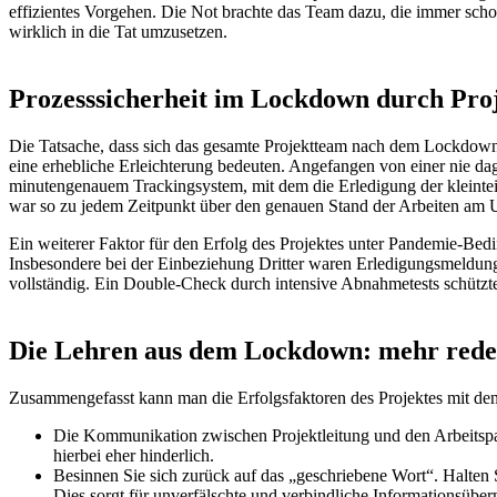
effizientes Vorgehen. Die Not brachte das Team dazu, die immer sc
wirklich in die Tat umzusetzen.
Prozesssicherheit im Lockdown durch Pr
Die Tatsache, dass sich das gesamte Projektteam nach dem Lockdown
eine erhebliche Erleichterung bedeuten. Angefangen von einer nie dag
minutengenauem Trackingsystem, mit dem die Erledigung der kleintei
war so zu jedem Zeitpunkt über den genauen Stand der Arbeiten am 
Ein weiterer Faktor für den Erfolg des Projektes unter Pandemie-Bed
Insbesondere bei der Einbeziehung Dritter waren Erledigungsmeldun
vollständig. Ein Double-Check durch intensive Abnahmetests schützt
Die Lehren aus dem Lockdown: mehr reden
Zusammengefasst kann man die Erfolgsfaktoren des Projektes mit de
Die Kommunikation zwischen Projektleitung und den Arbeitspakete
hierbei eher hinderlich.
Besinnen Sie sich zurück auf das „geschriebene Wort“. Halten Si
Dies sorgt für unverfälschte und verbindliche Informationsübe