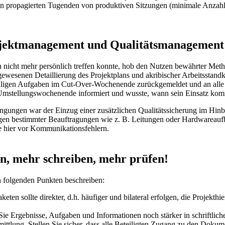
hon propagierten Tugenden von produktiven Sitzungen (minimale Anzah
ojektmanagement und Qualitätsmanagement
 nicht mehr persönlich treffen konnte, hob den Nutzen bewährter Meth
ewesenen Detaillierung des Projektplans und akribischer Arbeitsstandko
ligen Aufgaben im Cut-Over-Wochenende zurückgemeldet und an alle Be
Umstellungswochenende informiert und wusste, wann sein Einsatz kom
ingungen war der Einzug einer zusätzlichen Qualitätssicherung im Hinb
gen bestimmter Beauftragungen wie z. B. Leitungen oder Hardwareauf
e hier vor Kommunikationsfehlern.
, mehr schreiben, mehr prüfen!
n folgenden Punkten beschreiben:
n sollte direkter, d.h. häufiger und bilateral erfolgen, die Projekthie
e Ergebnisse, Aufgaben und Informationen noch stärker in schriftlicher
rmittlung. Stellen Sie sicher, dass alle Beteiligten Zugang zu den Dok