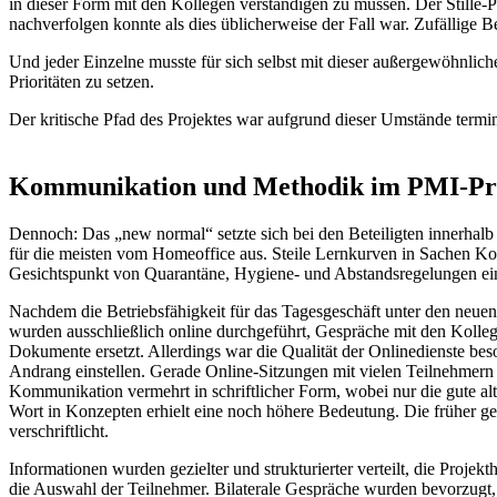
in dieser Form mit den Kollegen verständigen zu müssen. Der Stille-
nachverfolgen konnte als dies üblicherweise der Fall war. Zufällige 
Und jeder Einzelne musste für sich selbst mit dieser außergewöhnlic
Prioritäten zu setzen.
Der kritische Pfad des Projektes war aufgrund dieser Umstände termin
Kommunikation und Methodik im PMI-Pro
Dennoch: Das „new normal“ setzte sich bei den Beteiligten innerhal
für die meisten vom Homeoffice aus. Steile Lernkurven in Sachen 
Gesichtspunkt von Quarantäne, Hygiene- und Abstandsregelungen ein
Nachdem die Betriebsfähigkeit für das Tagesgeschäft unter den neuen
wurden ausschließlich online durchgeführt, Gespräche mit den Koll
Dokumente ersetzt. Allerdings war die Qualität der Onlinedienste be
Andrang einstellen. Gerade Online-Sitzungen mit vielen Teilnehmern 
Kommunikation vermehrt in schriftlicher Form, wobei nur die gute alte
Wort in Konzepten erhielt eine noch höhere Bedeutung. Die früher
verschriftlicht.
Informationen wurden gezielter und strukturierter verteilt, die Proj
die Auswahl der Teilnehmer. Bilaterale Gespräche wurden bevorzugt, 