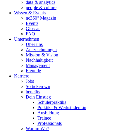
data & analytics
people & culture
Wissen & Events
nc360° Magazin
Events
Glossar
FAQ
Unternehmen
Über uns
Auszeichnungen
Mission & Vision
Nachhaltigkeit
Management
Freunde
Karriere
Jobs
So ticken wir
benefits
Dein Einstieg
Schülerpraktika
Praktika & Werkstudent:in
Ausbildung
Trainee
Professionals
Warum Wir?