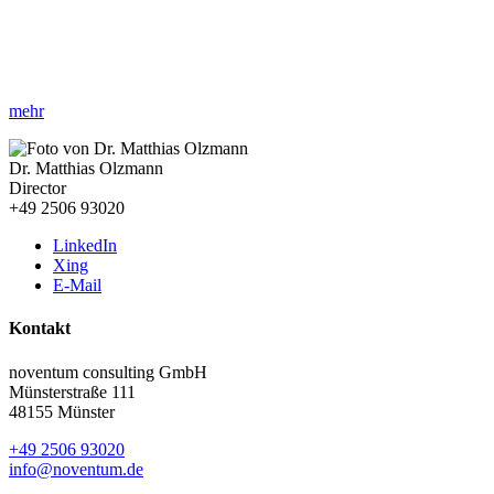
»Strategisch, innovativ und nachhaltig
!«
Erfahren Sie, wie Sie mit IT Sourcing die Effizienz Ihrer IT-
Ressourcen steigern können und Ihre Prozesse optimieren.
mehr
Dr. Matthias Olzmann
Director
+49 2506 93020
LinkedIn
Xing
E-Mail
Kontakt
noventum consulting GmbH
Münsterstraße 111
48155 Münster
+49 2506 93020
info@noventum.de