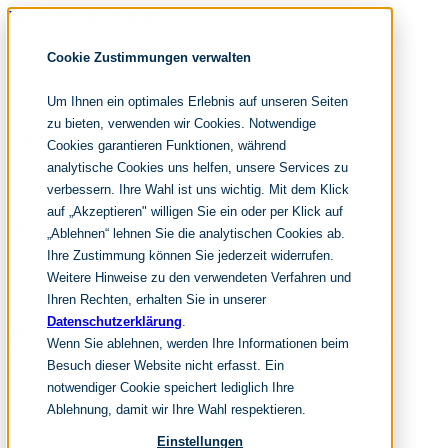
Navigation überspringen
noventum
Cookie Zustimmungen verwalten
IT & Management Consulting
Data & Analytics
Um Ihnen ein optimales Erlebnis auf unseren Seiten
People & Culture
zu bieten, verwenden wir Cookies. Notwendige
Cookies garantieren Funktionen, während
analytische Cookies uns helfen, unsere Services zu
DE
verbessern. Ihre Wahl ist uns wichtig. Mit dem Klick
EN
auf „Akzeptieren" willigen Sie ein oder per Klick auf
Navigation überspringen
„Ablehnen“ lehnen Sie die analytischen Cookies ab.
Ihre Zustimmung können Sie jederzeit widerrufen.
Home
Archiv
Weitere Hinweise zu den verwendeten Verfahren und
Redaktion
Ihren Rechten, erhalten Sie in unserer
Datenschutzerklärung
.
Suchen
Wenn Sie ablehnen, werden Ihre Informationen beim
hier tippen und enter
Suchen
Besuch dieser Website nicht erfasst. Ein
Navigation überspringen
notwendiger Cookie speichert lediglich Ihre
Home
Ablehnung, damit wir Ihre Wahl respektieren.
Leistungen
it & management consulting
Einstellungen