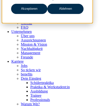
data & analytics
people & culture
Akzeptieren
Ablehnen
Wissen & Events
nc360° Magazin
Events
Glossar
FAQ
Unternehmen
Über uns
Auszeichnungen
Mission & Vision
Nachhaltigkeit
Management
Freunde
Karriere
Jobs
So ticken wir
benefits
Dein Einstieg
Schülerpraktika
Praktika & Werkstudent:in
Ausbildung
Trainee
Professionals
Warum Wir?