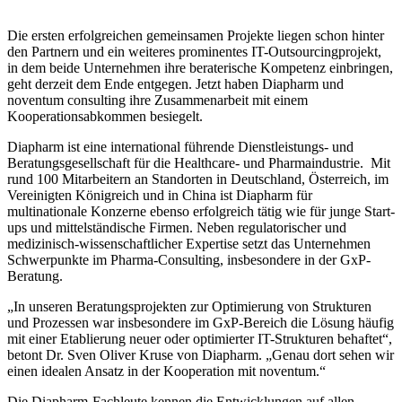
Die ersten erfolgreichen gemeinsamen Projekte liegen schon hinter
den Partnern und ein weiteres prominentes IT-Outsourcingprojekt,
in dem beide Unternehmen ihre beraterische Kompetenz einbringen,
geht derzeit dem Ende entgegen. Jetzt haben Diapharm und
noventum consulting ihre Zusammenarbeit mit einem
Kooperationsabkommen besiegelt.
Diapharm ist eine international führende Dienstleistungs- und
Beratungsgesellschaft für die Healthcare- und Pharmaindustrie. Mit
rund 100 Mitarbeitern an Standorten in Deutschland, Österreich, im
Vereinigten Königreich und in China ist Diapharm für
multinationale Konzerne ebenso erfolgreich tätig wie für junge Start-
ups und mittelständische Firmen. Neben regulatorischer und
medizinisch-wissenschaftlicher Expertise setzt das Unternehmen
Schwerpunkte im Pharma-Consulting, insbesondere in der GxP-
Beratung.
„In unseren Beratungsprojekten zur Optimierung von Strukturen
und Prozessen war insbesondere im GxP-Bereich die Lösung häufig
mit einer Etablierung neuer oder optimierter IT-Strukturen behaftet“,
betont Dr. Sven Oliver Kruse von Diapharm. „Genau dort sehen wir
einen idealen Ansatz in der Kooperation mit noventum.“
Die Diapharm-Fachleute kennen die Entwicklungen auf allen