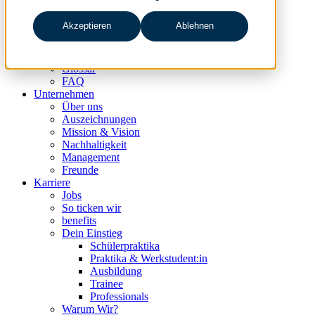
data & analytics
people & culture
Akzeptieren
Ablehnen
Wissen & Events
nc360° Magazin
Events
Glossar
FAQ
Unternehmen
Über uns
Auszeichnungen
Mission & Vision
Nachhaltigkeit
Management
Freunde
Karriere
Jobs
So ticken wir
benefits
Dein Einstieg
Schülerpraktika
Praktika & Werkstudent:in
Ausbildung
Trainee
Professionals
Warum Wir?