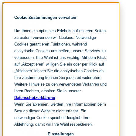
Navigation überspringen
noventum
Cookie Zustimmungen verwalten
IT & Management Consulting
Data & Analytics
Um Ihnen ein optimales Erlebnis auf unseren Seiten
People & Culture
zu bieten, verwenden wir Cookies. Notwendige
Cookies garantieren Funktionen, während
analytische Cookies uns helfen, unsere Services zu
DE
verbessern. Ihre Wahl ist uns wichtig. Mit dem Klick
EN
auf „Akzeptieren" willigen Sie ein oder per Klick auf
Navigation überspringen
„Ablehnen“ lehnen Sie die analytischen Cookies ab.
Ihre Zustimmung können Sie jederzeit widerrufen.
Home
Archiv
Weitere Hinweise zu den verwendeten Verfahren und
Redaktion
Ihren Rechten, erhalten Sie in unserer
Datenschutzerklärung
.
Suchen
Wenn Sie ablehnen, werden Ihre Informationen beim
hier tippen und enter
Suchen
Besuch dieser Website nicht erfasst. Ein
Navigation überspringen
notwendiger Cookie speichert lediglich Ihre
Home
Ablehnung, damit wir Ihre Wahl respektieren.
Leistungen
it & management consulting
Einstellungen