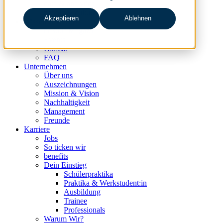
data & analytics
people & culture
Akzeptieren
Ablehnen
Wissen & Events
nc360° Magazin
Events
Glossar
FAQ
Unternehmen
Über uns
Auszeichnungen
Mission & Vision
Nachhaltigkeit
Management
Freunde
Karriere
Jobs
So ticken wir
benefits
Dein Einstieg
Schülerpraktika
Praktika & Werkstudent:in
Ausbildung
Trainee
Professionals
Warum Wir?