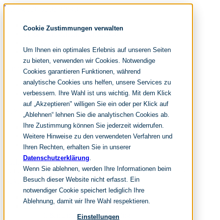
Navigation überspringen
noventum
Cookie Zustimmungen verwalten
IT & Management Consulting
Data & Analytics
Um Ihnen ein optimales Erlebnis auf unseren Seiten
People & Culture
zu bieten, verwenden wir Cookies. Notwendige
Cookies garantieren Funktionen, während
analytische Cookies uns helfen, unsere Services zu
DE
verbessern. Ihre Wahl ist uns wichtig. Mit dem Klick
EN
auf „Akzeptieren" willigen Sie ein oder per Klick auf
Navigation überspringen
„Ablehnen“ lehnen Sie die analytischen Cookies ab.
Ihre Zustimmung können Sie jederzeit widerrufen.
Home
Archiv
Weitere Hinweise zu den verwendeten Verfahren und
Redaktion
Ihren Rechten, erhalten Sie in unserer
Datenschutzerklärung
.
Suchen
Wenn Sie ablehnen, werden Ihre Informationen beim
hier tippen und enter
Suchen
Besuch dieser Website nicht erfasst. Ein
Navigation überspringen
notwendiger Cookie speichert lediglich Ihre
Home
Ablehnung, damit wir Ihre Wahl respektieren.
Leistungen
it & management consulting
Einstellungen