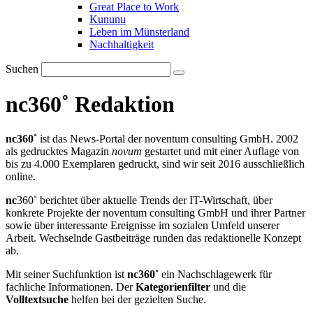
Great Place to Work
Kununu
Leben im Münsterland
Nachhaltigkeit
Suchen
nc360˚ Redaktion
nc360˚
ist das News-Portal der noventum consulting GmbH. 2002
als gedrucktes Magazin
novum
gestartet und mit einer Auflage von
bis zu 4.000 Exemplaren gedruckt, sind wir seit 2016 ausschließlich
online.
nc
360˚ berichtet über aktuelle Trends der IT-Wirtschaft, über
konkrete Projekte der noventum consulting GmbH und ihrer Partner
sowie über interessante Ereignisse im sozialen Umfeld unserer
Arbeit. Wechselnde Gastbeiträge runden das redaktionelle Konzept
ab.
Mit seiner Suchfunktion ist
nc360˚
ein Nachschlagewerk für
fachliche Informationen. Der
Kategorienfilter
und die
Volltextsuche
helfen bei der gezielten Suche.