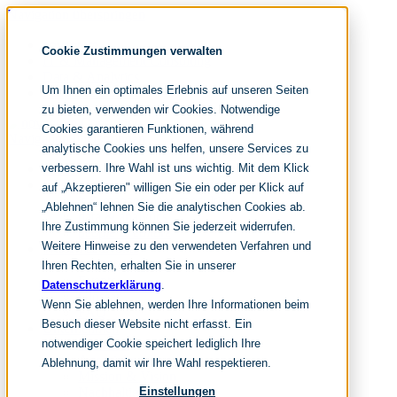
Navigation überspringen
noventum
Cookie Zustimmungen verwalten
IT & Management Consulting
Data & Analytics
Um Ihnen ein optimales Erlebnis auf unseren Seiten
People & Culture
zu bieten, verwenden wir Cookies. Notwendige
Cookies garantieren Funktionen, während
Navigation überspringen
analytische Cookies uns helfen, unsere Services zu
verbessern. Ihre Wahl ist uns wichtig. Mit dem Klick
Home
Leistungen
auf „Akzeptieren" willigen Sie ein oder per Klick auf
it & management consulting
„Ablehnen“ lehnen Sie die analytischen Cookies ab.
data & analytics
Ihre Zustimmung können Sie jederzeit widerrufen.
people & culture
Weitere Hinweise zu den verwendeten Verfahren und
Wissen & Events
nc360° Magazin
Ihren Rechten, erhalten Sie in unserer
Events
Datenschutzerklärung
.
Glossar
Wenn Sie ablehnen, werden Ihre Informationen beim
FAQ
Besuch dieser Website nicht erfasst. Ein
Unternehmen
notwendiger Cookie speichert lediglich Ihre
Über uns
Auszeichnungen
Ablehnung, damit wir Ihre Wahl respektieren.
Mission & Vision
Nachhaltigkeit
Einstellungen