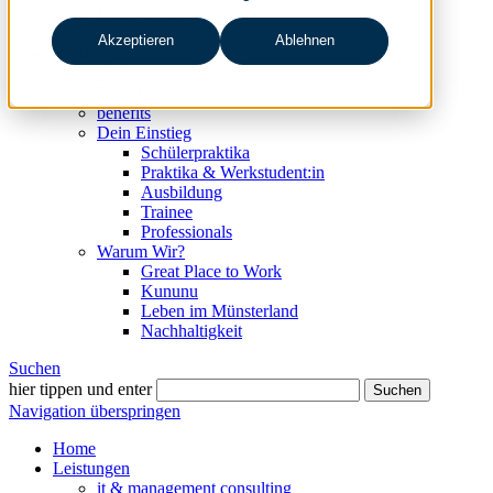
Management
Freunde
Akzeptieren
Ablehnen
Karriere
Jobs
So ticken wir
benefits
Dein Einstieg
Schülerpraktika
Praktika & Werkstudent:in
Ausbildung
Trainee
Professionals
Warum Wir?
Great Place to Work
Kununu
Leben im Münsterland
Nachhaltigkeit
Suchen
hier tippen und enter
Suchen
Navigation überspringen
Home
Leistungen
it & management consulting