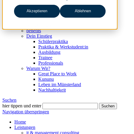
Management
Freunde
Akzeptieren
Ablehnen
Karriere
Jobs
So ticken wir
benefits
Dein Einstieg
Schülerpraktika
Praktika & Werkstudent:in
Ausbildung
Trainee
Professionals
Warum Wir?
Great Place to Work
Kununu
Leben im Münsterland
Nachhaltigkeit
Suchen
hier tippen und enter
Suchen
Navigation überspringen
Home
Leistungen
it & management consulting