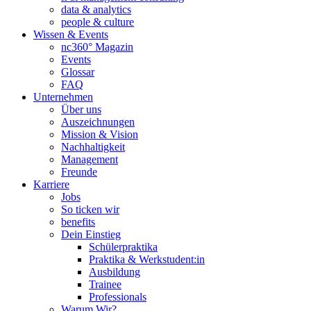
data & analytics
people & culture
Wissen & Events
nc360° Magazin
Events
Glossar
FAQ
Unternehmen
Über uns
Auszeichnungen
Mission & Vision
Nachhaltigkeit
Management
Freunde
Karriere
Jobs
So ticken wir
benefits
Dein Einstieg
Schülerpraktika
Praktika & Werkstudent:in
Ausbildung
Trainee
Professionals
Warum Wir?