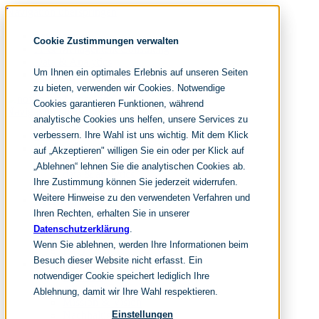
Navigation überspringen
noventum
Cookie Zustimmungen verwalten
IT & Management Consulting
Data & Analytics
Um Ihnen ein optimales Erlebnis auf unseren Seiten
People & Culture
zu bieten, verwenden wir Cookies. Notwendige
Cookies garantieren Funktionen, während
Navigation überspringen
analytische Cookies uns helfen, unsere Services zu
verbessern. Ihre Wahl ist uns wichtig. Mit dem Klick
Home
Leistungen
auf „Akzeptieren" willigen Sie ein oder per Klick auf
it & management consulting
„Ablehnen“ lehnen Sie die analytischen Cookies ab.
data & analytics
Ihre Zustimmung können Sie jederzeit widerrufen.
people & culture
Weitere Hinweise zu den verwendeten Verfahren und
Wissen & Events
nc360° Magazin
Ihren Rechten, erhalten Sie in unserer
Events
Datenschutzerklärung
.
Glossar
Wenn Sie ablehnen, werden Ihre Informationen beim
FAQ
Besuch dieser Website nicht erfasst. Ein
Unternehmen
notwendiger Cookie speichert lediglich Ihre
Über uns
Auszeichnungen
Ablehnung, damit wir Ihre Wahl respektieren.
Mission & Vision
Nachhaltigkeit
Einstellungen