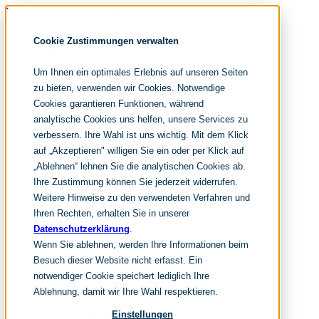
Navigation überspringen
noventum
Cookie Zustimmungen verwalten
IT & Management Consulting
Data & Analytics
Um Ihnen ein optimales Erlebnis auf unseren Seiten
People & Culture
zu bieten, verwenden wir Cookies. Notwendige
Cookies garantieren Funktionen, während
Navigation überspringen
analytische Cookies uns helfen, unsere Services zu
verbessern. Ihre Wahl ist uns wichtig. Mit dem Klick
Home
Leistungen
auf „Akzeptieren" willigen Sie ein oder per Klick auf
it & management consulting
„Ablehnen“ lehnen Sie die analytischen Cookies ab.
data & analytics
Ihre Zustimmung können Sie jederzeit widerrufen.
people & culture
Weitere Hinweise zu den verwendeten Verfahren und
Wissen & Events
nc360° Magazin
Ihren Rechten, erhalten Sie in unserer
Events
Datenschutzerklärung
.
Glossar
Wenn Sie ablehnen, werden Ihre Informationen beim
FAQ
Besuch dieser Website nicht erfasst. Ein
Unternehmen
notwendiger Cookie speichert lediglich Ihre
Über uns
Auszeichnungen
Ablehnung, damit wir Ihre Wahl respektieren.
Mission & Vision
Nachhaltigkeit
Einstellungen