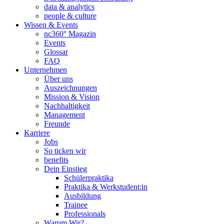
data & analytics
people & culture
Wissen & Events
nc360° Magazin
Events
Glossar
FAQ
Unternehmen
Über uns
Auszeichnungen
Mission & Vision
Nachhaltigkeit
Management
Freunde
Karriere
Jobs
So ticken wir
benefits
Dein Einstieg
Schülerpraktika
Praktika & Werkstudent:in
Ausbildung
Trainee
Professionals
Warum Wir?