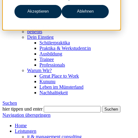
Management
Freunde
Akzeptieren
Ablehnen
Karriere
Jobs
So ticken wir
benefits
Dein Einstieg
Schülerpraktika
Praktika & Werkstudent:in
Ausbildung
Trainee
Professionals
Warum Wir?
Great Place to Work
Kununu
Leben im Münsterland
Nachhaltigkeit
Suchen
hier tippen und enter
Suchen
Navigation überspringen
Home
Leistungen
it & management consulting