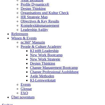
Agile Beratung
Profile Dynamics®
Design Thinking
Organisations und Kultur Check
HR Strategie Map
Objectives & Key Results
Komplexitätsmanagement
Leadership Agility
Referenzen
Wissen & Events
nc360° Magazin
People & Culture Academy
KI trifft Leadership
New Work Bootcamp
New Work Strategie
Design Thinking
Change Management Bootcamp
Change Professional Ausbildung
Agile Methoden
KI-Lernwerkstatt
Events
Glossar
FAQ
Über noventum