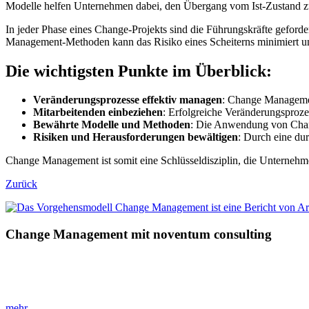
Modelle helfen Unternehmen dabei, den Übergang vom Ist-Zustand zum
In jeder Phase eines Change-Projekts sind die Führungskräfte geford
Management-Methoden kann das Risiko eines Scheiterns minimiert und 
Die wichtigsten Punkte im Überblick:
Veränderungsprozesse effektiv managen
: Change Managemen
Mitarbeitenden einbeziehen
: Erfolgreiche Veränderungsproze
Bewährte Modelle und Methoden
: Die Anwendung von Chang
Risiken und Herausforderungen bewältigen
: Durch eine du
Change Management ist somit eine Schlüsseldisziplin, die Unternehmen
Zurück
Change Management mit noventum consulting
»Transformationsprozesse effizient umsetzen!«
Gestalten Sie Ihren Wandel mit Change Management und sichern Sie 
mehr