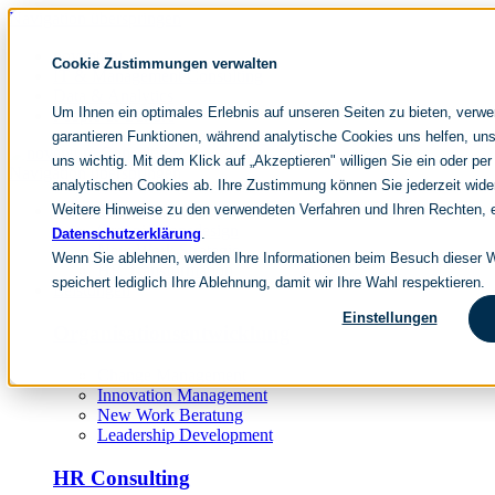
Navigation überspringen
noventum
Cookie Zustimmungen verwalten
IT & Management Consulting
Data & Analytics
Um Ihnen ein optimales Erlebnis auf unseren Seiten zu bieten, verw
People & Culture
garantieren Funktionen, während analytische Cookies uns helfen, uns
uns wichtig. Mit dem Klick auf „Akzeptieren" willigen Sie ein oder per
Navigation überspringen
analytischen Cookies ab. Ihre Zustimmung können Sie jederzeit wide
Weitere Hinweise zu den verwendeten Verfahren und Ihren Rechten, e
Fokusthemen
Organisationsdesign
Datenschutzerklärung
.
New Work Strategie
Wenn Sie ablehnen, werden Ihre Informationen beim Besuch dieser We
HR Transformation
speichert lediglich Ihre Ablehnung, damit wir Ihre Wahl respektieren.
Leistungen
Einstellungen
Organisationsentwicklung
Change Management
Innovation Management
New Work Beratung
Leadership Development
HR Consulting