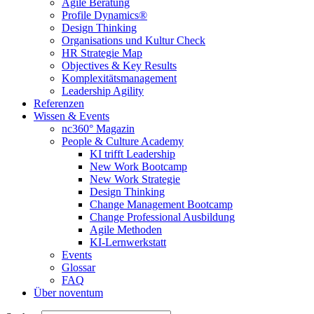
Agile Beratung
Profile Dynamics®
Design Thinking
Organisations und Kultur Check
HR Strategie Map
Objectives & Key Results
Komplexitätsmanagement
Leadership Agility
Referenzen
Wissen & Events
nc360° Magazin
People & Culture Academy
KI trifft Leadership
New Work Bootcamp
New Work Strategie
Design Thinking
Change Management Bootcamp
Change Professional Ausbildung
Agile Methoden
KI-Lernwerkstatt
Events
Glossar
FAQ
Über noventum