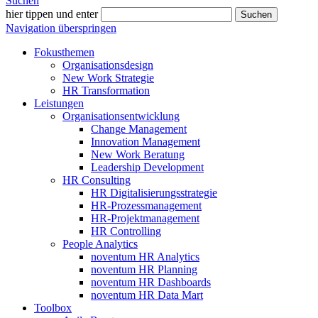
Suchen
hier tippen und enter
Suchen
Navigation überspringen
Fokusthemen
Organisationsdesign
New Work Strategie
HR Transformation
Leistungen
Organisationsentwicklung
Change Management
Innovation Management
New Work Beratung
Leadership Development
HR Consulting
HR Digitalisierungsstrategie
HR-Prozessmanagement
HR-Projektmanagement
HR Controlling
People Analytics
noventum HR Analytics
noventum HR Planning
noventum HR Dashboards
noventum HR Data Mart
Toolbox