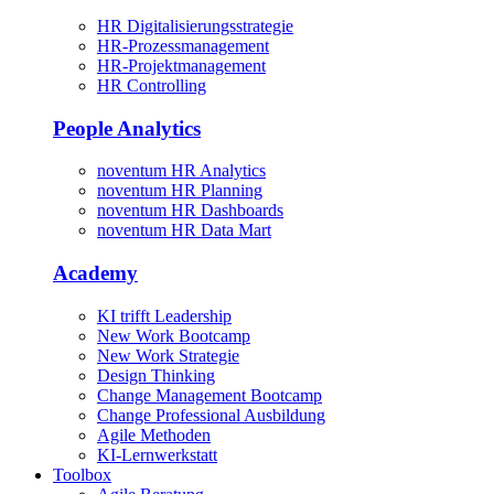
HR Digitalisierungsstrategie
HR-Prozessmanagement
HR-Projektmanagement
HR Controlling
People Analytics
noventum HR Analytics
noventum HR Planning
noventum HR Dashboards
noventum HR Data Mart
Academy
KI trifft Leadership
New Work Bootcamp
New Work Strategie
Design Thinking
Change Management Bootcamp
Change Professional Ausbildung
Agile Methoden
KI-Lernwerkstatt
Toolbox