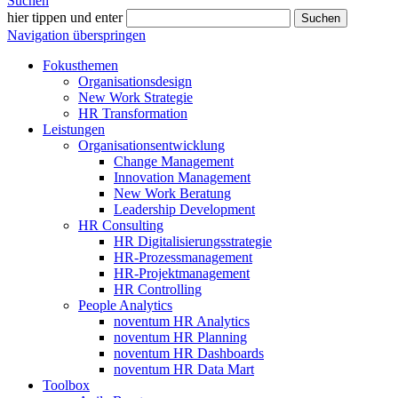
Suchen
hier tippen und enter
Suchen
Navigation überspringen
Fokusthemen
Organisationsdesign
New Work Strategie
HR Transformation
Leistungen
Organisationsentwicklung
Change Management
Innovation Management
New Work Beratung
Leadership Development
HR Consulting
HR Digitalisierungsstrategie
HR-Prozessmanagement
HR-Projektmanagement
HR Controlling
People Analytics
noventum HR Analytics
noventum HR Planning
noventum HR Dashboards
noventum HR Data Mart
Toolbox