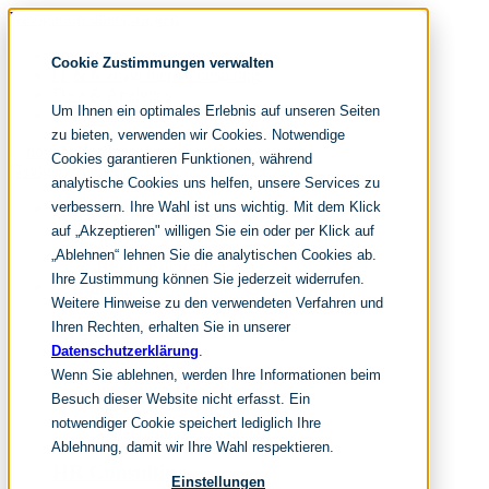
Navigation überspringen
noventum
Cookie Zustimmungen verwalten
IT & Management Consulting
Data & Analytics
Um Ihnen ein optimales Erlebnis auf unseren Seiten
People & Culture
zu bieten, verwenden wir Cookies. Notwendige
Cookies garantieren Funktionen, während
Navigation überspringen
analytische Cookies uns helfen, unsere Services zu
verbessern. Ihre Wahl ist uns wichtig. Mit dem Klick
Fokusthemen
Organisationsdesign
auf „Akzeptieren" willigen Sie ein oder per Klick auf
New Work Strategie
„Ablehnen“ lehnen Sie die analytischen Cookies ab.
HR Transformation
Ihre Zustimmung können Sie jederzeit widerrufen.
Leistungen
Weitere Hinweise zu den verwendeten Verfahren und
Organisationsentwicklung
Ihren Rechten, erhalten Sie in unserer
Datenschutzerklärung
.
Change Management
Wenn Sie ablehnen, werden Ihre Informationen beim
Innovation Management
Besuch dieser Website nicht erfasst. Ein
New Work Beratung
notwendiger Cookie speichert lediglich Ihre
Leadership Development
Ablehnung, damit wir Ihre Wahl respektieren.
HR Consulting
Einstellungen