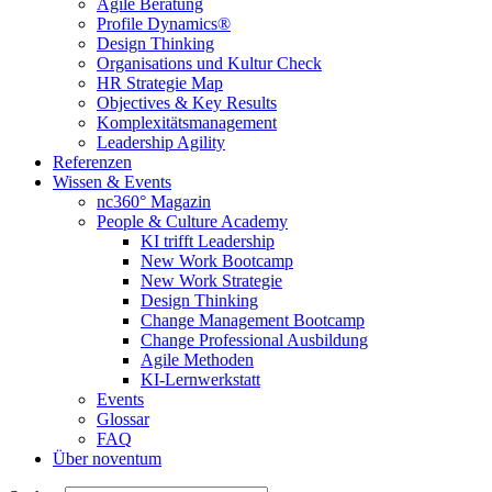
Agile Beratung
Profile Dynamics®
Design Thinking
Organisations und Kultur Check
HR Strategie Map
Objectives & Key Results
Komplexitätsmanagement
Leadership Agility
Referenzen
Wissen & Events
nc360° Magazin
People & Culture Academy
KI trifft Leadership
New Work Bootcamp
New Work Strategie
Design Thinking
Change Management Bootcamp
Change Professional Ausbildung
Agile Methoden
KI-Lernwerkstatt
Events
Glossar
FAQ
Über noventum