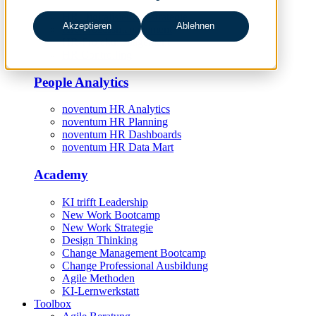
HR Digitalisierungsstrategie
Akzeptieren
Ablehnen
HR-Prozessmanagement
HR-Projektmanagement
HR Controlling
People Analytics
noventum HR Analytics
noventum HR Planning
noventum HR Dashboards
noventum HR Data Mart
Academy
KI trifft Leadership
New Work Bootcamp
New Work Strategie
Design Thinking
Change Management Bootcamp
Change Professional Ausbildung
Agile Methoden
KI-Lernwerkstatt
Toolbox