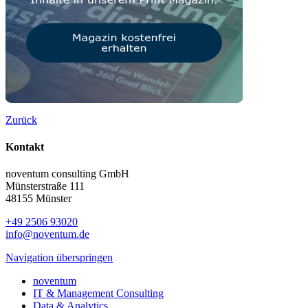
Zurück
Kontakt
noventum consulting GmbH
Münsterstraße 111
48155 Münster
+49 2506 93020
info@noventum.de
Navigation überspringen
noventum
IT & Management Consulting
Data & Analytics