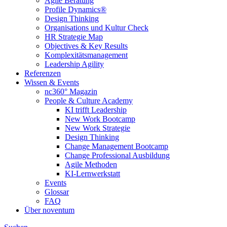
Agile Beratung
Profile Dynamics®
Design Thinking
Organisations und Kultur Check
HR Strategie Map
Objectives & Key Results
Komplexitätsmanagement
Leadership Agility
Referenzen
Wissen & Events
nc360° Magazin
People & Culture Academy
KI trifft Leadership
New Work Bootcamp
New Work Strategie
Design Thinking
Change Management Bootcamp
Change Professional Ausbildung
Agile Methoden
KI-Lernwerkstatt
Events
Glossar
FAQ
Über noventum