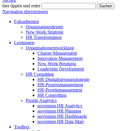
Suchen
hier tippen und enter
Suchen
Navigation überspringen
Fokusthemen
Organisationsdesign
New Work Strategie
HR Transformation
Leistungen
Organisationsentwicklung
Change Management
Innovation Management
New Work Beratung
Leadership Development
HR Consulting
HR Digitalisierungsstrategie
HR-Prozessmanagement
HR-Projektmanagement
HR Controlling
People Analytics
noventum HR Analytics
noventum HR Planning
noventum HR Dashboards
noventum HR Data Mart
Toolbox