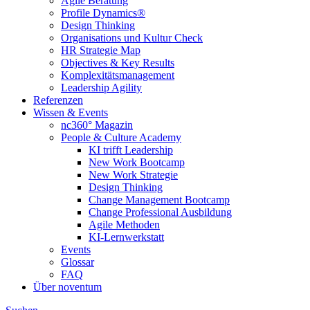
Agile Beratung
Profile Dynamics®
Design Thinking
Organisations und Kultur Check
HR Strategie Map
Objectives & Key Results
Komplexitätsmanagement
Leadership Agility
Referenzen
Wissen & Events
nc360° Magazin
People & Culture Academy
KI trifft Leadership
New Work Bootcamp
New Work Strategie
Design Thinking
Change Management Bootcamp
Change Professional Ausbildung
Agile Methoden
KI-Lernwerkstatt
Events
Glossar
FAQ
Über noventum