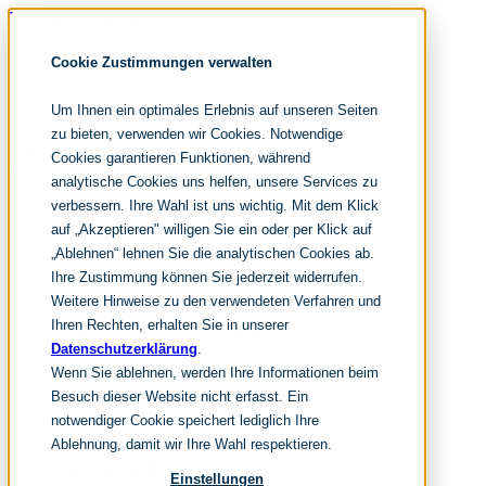
Navigation überspringen
noventum
Cookie Zustimmungen verwalten
IT & Management Consulting
Data & Analytics
Um Ihnen ein optimales Erlebnis auf unseren Seiten
People & Culture
zu bieten, verwenden wir Cookies. Notwendige
Cookies garantieren Funktionen, während
Navigation überspringen
analytische Cookies uns helfen, unsere Services zu
verbessern. Ihre Wahl ist uns wichtig. Mit dem Klick
Fokusthemen
Organisationsdesign
auf „Akzeptieren" willigen Sie ein oder per Klick auf
New Work Strategie
„Ablehnen“ lehnen Sie die analytischen Cookies ab.
HR Transformation
Ihre Zustimmung können Sie jederzeit widerrufen.
Leistungen
Weitere Hinweise zu den verwendeten Verfahren und
Organisationsentwicklung
Ihren Rechten, erhalten Sie in unserer
Datenschutzerklärung
.
Change Management
Wenn Sie ablehnen, werden Ihre Informationen beim
Innovation Management
Besuch dieser Website nicht erfasst. Ein
New Work Beratung
notwendiger Cookie speichert lediglich Ihre
Leadership Development
Ablehnung, damit wir Ihre Wahl respektieren.
HR Consulting
Einstellungen