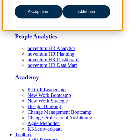
HR Digitalisierungsstrategie
Akzeptieren
Ablehnen
HR-Prozessmanagement
HR-Projektmanagement
HR Controlling
People Analytics
noventum HR Analytics
noventum HR Planning
noventum HR Dashboards
noventum HR Data Mart
Academy
KI trifft Leadership
New Work Bootcamp
New Work Strategie
Design Thinking
Change Management Bootcamp
Change Professional Ausbildung
Agile Methoden
KI-Lernwerkstatt
Toolbox