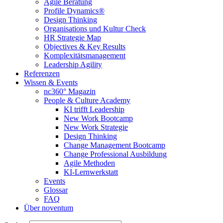
Agile Beratung
Profile Dynamics®
Design Thinking
Organisations und Kultur Check
HR Strategie Map
Objectives & Key Results
Komplexitätsmanagement
Leadership Agility
Referenzen
Wissen & Events
nc360° Magazin
People & Culture Academy
KI trifft Leadership
New Work Bootcamp
New Work Strategie
Design Thinking
Change Management Bootcamp
Change Professional Ausbildung
Agile Methoden
KI-Lernwerkstatt
Events
Glossar
FAQ
Über noventum