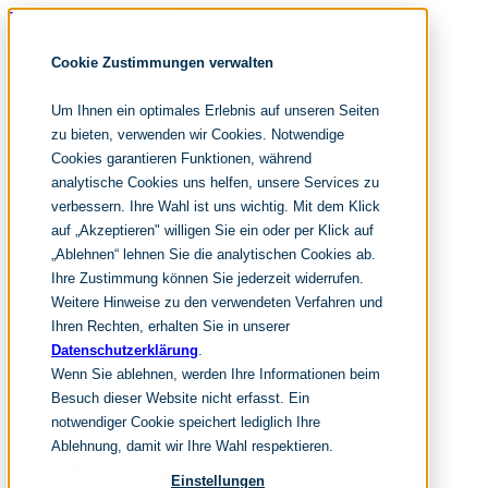
Navigation überspringen
noventum
Cookie Zustimmungen verwalten
IT & Management Consulting
Data & Analytics
Um Ihnen ein optimales Erlebnis auf unseren Seiten
People & Culture
zu bieten, verwenden wir Cookies. Notwendige
Cookies garantieren Funktionen, während
Navigation überspringen
analytische Cookies uns helfen, unsere Services zu
verbessern. Ihre Wahl ist uns wichtig. Mit dem Klick
Fokusthemen
Organisationsdesign
auf „Akzeptieren" willigen Sie ein oder per Klick auf
New Work Strategie
„Ablehnen“ lehnen Sie die analytischen Cookies ab.
HR Transformation
Ihre Zustimmung können Sie jederzeit widerrufen.
Leistungen
Weitere Hinweise zu den verwendeten Verfahren und
Organisationsentwicklung
Ihren Rechten, erhalten Sie in unserer
Datenschutzerklärung
.
Change Management
Wenn Sie ablehnen, werden Ihre Informationen beim
Innovation Management
Besuch dieser Website nicht erfasst. Ein
New Work Beratung
notwendiger Cookie speichert lediglich Ihre
Leadership Development
Ablehnung, damit wir Ihre Wahl respektieren.
HR Consulting
Einstellungen