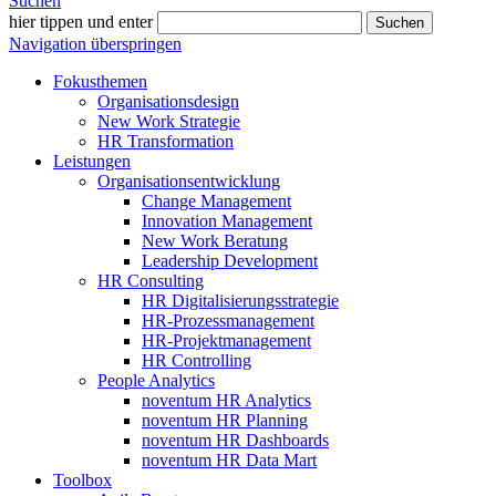
Suchen
hier tippen und enter
Suchen
Navigation überspringen
Fokusthemen
Organisationsdesign
New Work Strategie
HR Transformation
Leistungen
Organisationsentwicklung
Change Management
Innovation Management
New Work Beratung
Leadership Development
HR Consulting
HR Digitalisierungsstrategie
HR-Prozessmanagement
HR-Projektmanagement
HR Controlling
People Analytics
noventum HR Analytics
noventum HR Planning
noventum HR Dashboards
noventum HR Data Mart
Toolbox