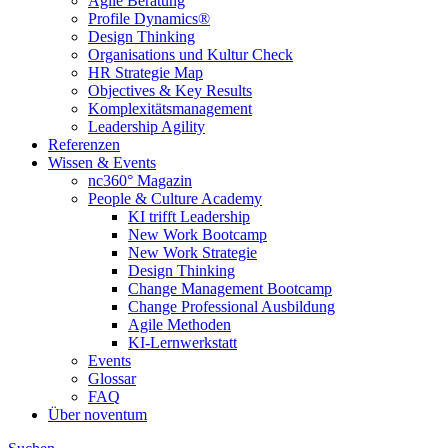
Agile Beratung
Profile Dynamics®
Design Thinking
Organisations und Kultur Check
HR Strategie Map
Objectives & Key Results
Komplexitätsmanagement
Leadership Agility
Referenzen
Wissen & Events
nc360° Magazin
People & Culture Academy
KI trifft Leadership
New Work Bootcamp
New Work Strategie
Design Thinking
Change Management Bootcamp
Change Professional Ausbildung
Agile Methoden
KI-Lernwerkstatt
Events
Glossar
FAQ
Über noventum