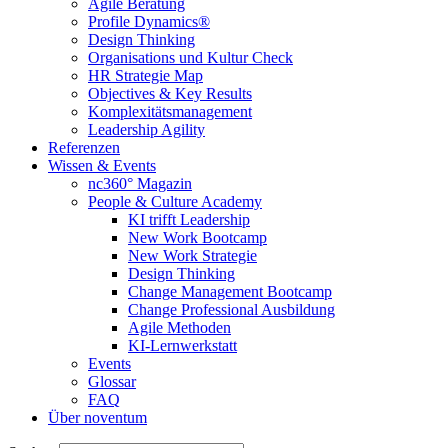
Agile Beratung
Profile Dynamics®
Design Thinking
Organisations und Kultur Check
HR Strategie Map
Objectives & Key Results
Komplexitätsmanagement
Leadership Agility
Referenzen
Wissen & Events
nc360° Magazin
People & Culture Academy
KI trifft Leadership
New Work Bootcamp
New Work Strategie
Design Thinking
Change Management Bootcamp
Change Professional Ausbildung
Agile Methoden
KI-Lernwerkstatt
Events
Glossar
FAQ
Über noventum