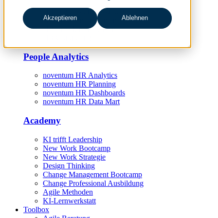
HR Digitalisierungsstrategie
Akzeptieren
Ablehnen
HR-Prozessmanagement
HR-Projektmanagement
HR Controlling
People Analytics
noventum HR Analytics
noventum HR Planning
noventum HR Dashboards
noventum HR Data Mart
Academy
KI trifft Leadership
New Work Bootcamp
New Work Strategie
Design Thinking
Change Management Bootcamp
Change Professional Ausbildung
Agile Methoden
KI-Lernwerkstatt
Toolbox