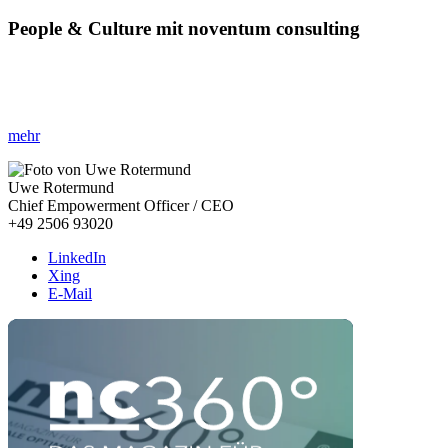
People & Culture mit noventum consulting
»Ihr Leitfaden für Führung im Wandel!«
Entwickeln Sie Ihre Organisation mit einem starken People & Culture 
mehr
Uwe Rotermund
Chief Empowerment Officer / CEO
+49 2506 93020
LinkedIn
Xing
E-Mail