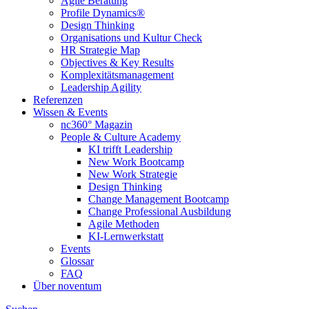
Agile Beratung
Profile Dynamics®
Design Thinking
Organisations und Kultur Check
HR Strategie Map
Objectives & Key Results
Komplexitätsmanagement
Leadership Agility
Referenzen
Wissen & Events
nc360° Magazin
People & Culture Academy
KI trifft Leadership
New Work Bootcamp
New Work Strategie
Design Thinking
Change Management Bootcamp
Change Professional Ausbildung
Agile Methoden
KI-Lernwerkstatt
Events
Glossar
FAQ
Über noventum