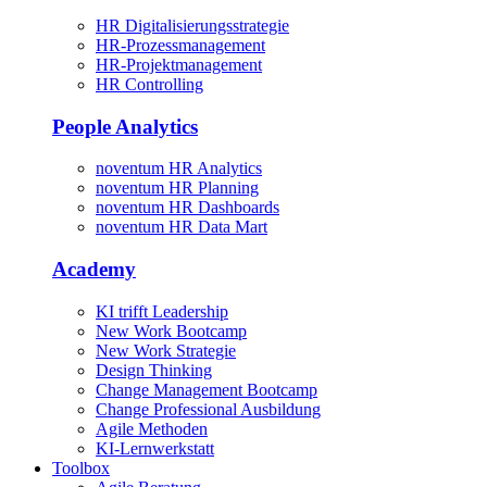
HR Digitalisierungsstrategie
HR-Prozessmanagement
HR-Projektmanagement
HR Controlling
People Analytics
noventum HR Analytics
noventum HR Planning
noventum HR Dashboards
noventum HR Data Mart
Academy
KI trifft Leadership
New Work Bootcamp
New Work Strategie
Design Thinking
Change Management Bootcamp
Change Professional Ausbildung
Agile Methoden
KI-Lernwerkstatt
Toolbox