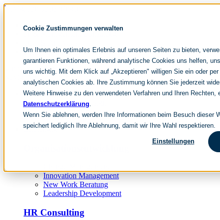
Navigation überspringen
noventum
Cookie Zustimmungen verwalten
IT & Management Consulting
Data & Analytics
Um Ihnen ein optimales Erlebnis auf unseren Seiten zu bieten, verw
People & Culture
garantieren Funktionen, während analytische Cookies uns helfen, uns
uns wichtig. Mit dem Klick auf „Akzeptieren" willigen Sie ein oder per
Navigation überspringen
analytischen Cookies ab. Ihre Zustimmung können Sie jederzeit wide
Weitere Hinweise zu den verwendeten Verfahren und Ihren Rechten, e
Fokusthemen
Organisationsdesign
Datenschutzerklärung
.
New Work Strategie
Wenn Sie ablehnen, werden Ihre Informationen beim Besuch dieser We
HR Transformation
speichert lediglich Ihre Ablehnung, damit wir Ihre Wahl respektieren.
Leistungen
Einstellungen
Organisationsentwicklung
Change Management
Innovation Management
New Work Beratung
Leadership Development
HR Consulting