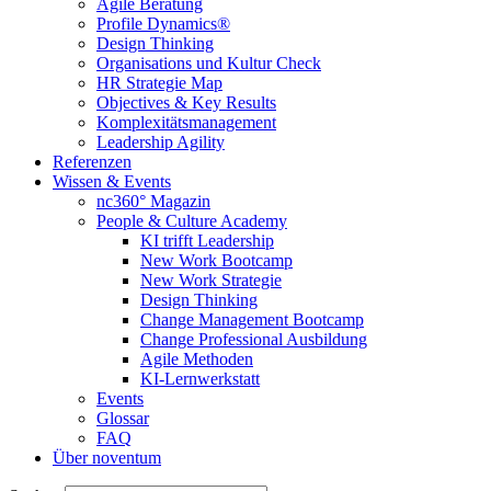
Agile Beratung
Profile Dynamics®
Design Thinking
Organisations und Kultur Check
HR Strategie Map
Objectives & Key Results
Komplexitätsmanagement
Leadership Agility
Referenzen
Wissen & Events
nc360° Magazin
People & Culture Academy
KI trifft Leadership
New Work Bootcamp
New Work Strategie
Design Thinking
Change Management Bootcamp
Change Professional Ausbildung
Agile Methoden
KI-Lernwerkstatt
Events
Glossar
FAQ
Über noventum