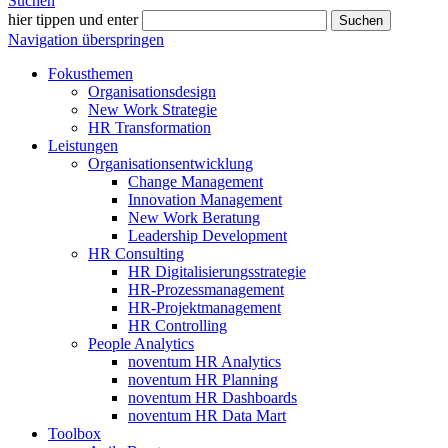
Suchen
hier tippen und enter
Suchen
Navigation überspringen
Fokusthemen
Organisationsdesign
New Work Strategie
HR Transformation
Leistungen
Organisationsentwicklung
Change Management
Innovation Management
New Work Beratung
Leadership Development
HR Consulting
HR Digitalisierungsstrategie
HR-Prozessmanagement
HR-Projektmanagement
HR Controlling
People Analytics
noventum HR Analytics
noventum HR Planning
noventum HR Dashboards
noventum HR Data Mart
Toolbox