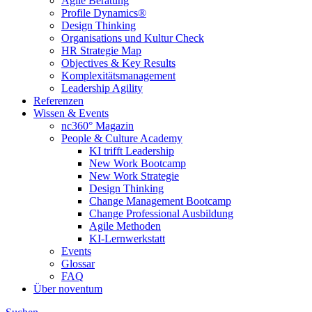
Agile Beratung
Profile Dynamics®
Design Thinking
Organisations und Kultur Check
HR Strategie Map
Objectives & Key Results
Komplexitätsmanagement
Leadership Agility
Referenzen
Wissen & Events
nc360° Magazin
People & Culture Academy
KI trifft Leadership
New Work Bootcamp
New Work Strategie
Design Thinking
Change Management Bootcamp
Change Professional Ausbildung
Agile Methoden
KI-Lernwerkstatt
Events
Glossar
FAQ
Über noventum