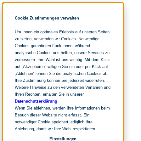
Navigation überspringen
noventum
Cookie Zustimmungen verwalten
IT & Management Consulting
Data & Analytics
Um Ihnen ein optimales Erlebnis auf unseren Seiten
People & Culture
zu bieten, verwenden wir Cookies. Notwendige
Cookies garantieren Funktionen, während
Navigation überspringen
analytische Cookies uns helfen, unsere Services zu
verbessern. Ihre Wahl ist uns wichtig. Mit dem Klick
Fokusthemen
Organisationsdesign
auf „Akzeptieren" willigen Sie ein oder per Klick auf
New Work Strategie
„Ablehnen“ lehnen Sie die analytischen Cookies ab.
HR Transformation
Ihre Zustimmung können Sie jederzeit widerrufen.
Leistungen
Weitere Hinweise zu den verwendeten Verfahren und
Organisationsentwicklung
Ihren Rechten, erhalten Sie in unserer
Datenschutzerklärung
.
Change Management
Wenn Sie ablehnen, werden Ihre Informationen beim
Innovation Management
Besuch dieser Website nicht erfasst. Ein
New Work Beratung
notwendiger Cookie speichert lediglich Ihre
Leadership Development
Ablehnung, damit wir Ihre Wahl respektieren.
HR Consulting
Einstellungen