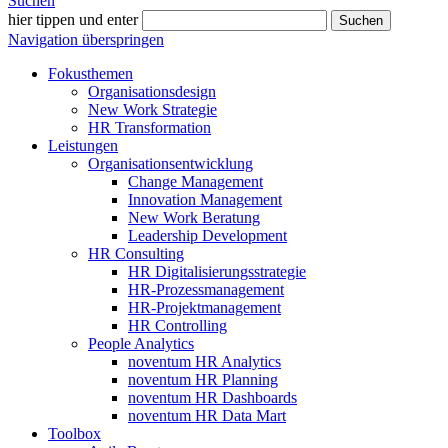
Suchen
hier tippen und enter
Suchen
Navigation überspringen
Fokusthemen
Organisationsdesign
New Work Strategie
HR Transformation
Leistungen
Organisationsentwicklung
Change Management
Innovation Management
New Work Beratung
Leadership Development
HR Consulting
HR Digitalisierungsstrategie
HR-Prozessmanagement
HR-Projektmanagement
HR Controlling
People Analytics
noventum HR Analytics
noventum HR Planning
noventum HR Dashboards
noventum HR Data Mart
Toolbox