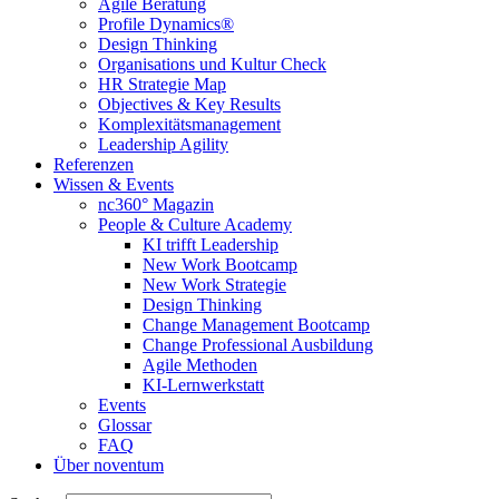
Agile Beratung
Profile Dynamics®
Design Thinking
Organisations und Kultur Check
HR Strategie Map
Objectives & Key Results
Komplexitätsmanagement
Leadership Agility
Referenzen
Wissen & Events
nc360° Magazin
People & Culture Academy
KI trifft Leadership
New Work Bootcamp
New Work Strategie
Design Thinking
Change Management Bootcamp
Change Professional Ausbildung
Agile Methoden
KI-Lernwerkstatt
Events
Glossar
FAQ
Über noventum