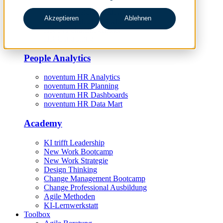
HR Digitalisierungsstrategie
Akzeptieren
Ablehnen
HR-Prozessmanagement
HR-Projektmanagement
HR Controlling
People Analytics
noventum HR Analytics
noventum HR Planning
noventum HR Dashboards
noventum HR Data Mart
Academy
KI trifft Leadership
New Work Bootcamp
New Work Strategie
Design Thinking
Change Management Bootcamp
Change Professional Ausbildung
Agile Methoden
KI-Lernwerkstatt
Toolbox