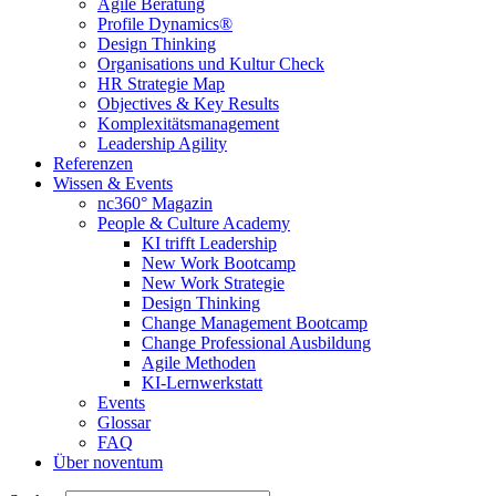
Agile Beratung
Profile Dynamics®
Design Thinking
Organisations und Kultur Check
HR Strategie Map
Objectives & Key Results
Komplexitätsmanagement
Leadership Agility
Referenzen
Wissen & Events
nc360° Magazin
People & Culture Academy
KI trifft Leadership
New Work Bootcamp
New Work Strategie
Design Thinking
Change Management Bootcamp
Change Professional Ausbildung
Agile Methoden
KI-Lernwerkstatt
Events
Glossar
FAQ
Über noventum