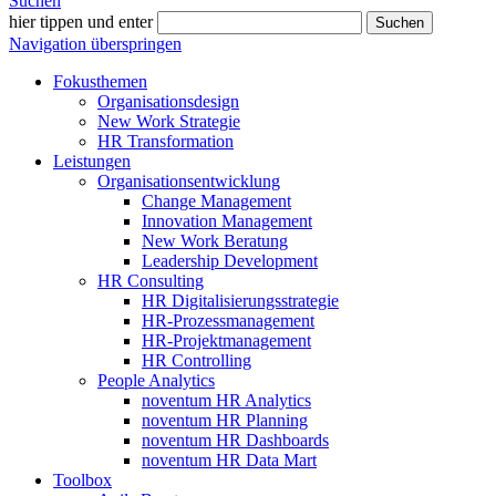
Suchen
hier tippen und enter
Suchen
Navigation überspringen
Fokusthemen
Organisationsdesign
New Work Strategie
HR Transformation
Leistungen
Organisationsentwicklung
Change Management
Innovation Management
New Work Beratung
Leadership Development
HR Consulting
HR Digitalisierungsstrategie
HR-Prozessmanagement
HR-Projektmanagement
HR Controlling
People Analytics
noventum HR Analytics
noventum HR Planning
noventum HR Dashboards
noventum HR Data Mart
Toolbox