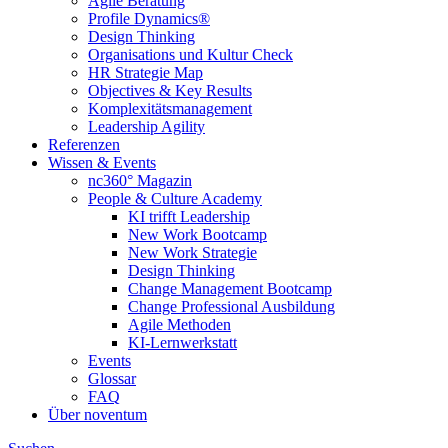
Agile Beratung
Profile Dynamics®
Design Thinking
Organisations und Kultur Check
HR Strategie Map
Objectives & Key Results
Komplexitätsmanagement
Leadership Agility
Referenzen
Wissen & Events
nc360° Magazin
People & Culture Academy
KI trifft Leadership
New Work Bootcamp
New Work Strategie
Design Thinking
Change Management Bootcamp
Change Professional Ausbildung
Agile Methoden
KI-Lernwerkstatt
Events
Glossar
FAQ
Über noventum