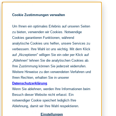
Navigation überspringen
noventum
Cookie Zustimmungen verwalten
IT & Management Consulting
Data & Analytics
Um Ihnen ein optimales Erlebnis auf unseren Seiten
People & Culture
zu bieten, verwenden wir Cookies. Notwendige
Cookies garantieren Funktionen, während
Navigation überspringen
analytische Cookies uns helfen, unsere Services zu
verbessern. Ihre Wahl ist uns wichtig. Mit dem Klick
Fokusthemen
Organisationsdesign
auf „Akzeptieren" willigen Sie ein oder per Klick auf
New Work Strategie
„Ablehnen“ lehnen Sie die analytischen Cookies ab.
HR Transformation
Ihre Zustimmung können Sie jederzeit widerrufen.
Leistungen
Weitere Hinweise zu den verwendeten Verfahren und
Organisationsentwicklung
Ihren Rechten, erhalten Sie in unserer
Datenschutzerklärung
.
Change Management
Wenn Sie ablehnen, werden Ihre Informationen beim
Innovation Management
Besuch dieser Website nicht erfasst. Ein
New Work Beratung
notwendiger Cookie speichert lediglich Ihre
Leadership Development
Ablehnung, damit wir Ihre Wahl respektieren.
HR Consulting
Einstellungen