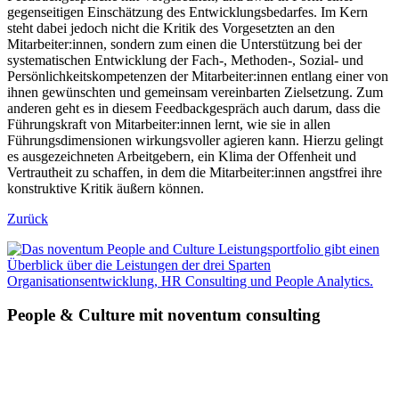
gegenseitigen Einschätzung des Entwicklungsbedarfes. Im Kern
steht dabei jedoch nicht die Kritik des Vorgesetzten an den
Mitarbeiter:innen, sondern zum einen die Unterstützung bei der
systematischen Entwicklung der Fach-, Methoden-, Sozial- und
Persönlichkeitskompetenzen der Mitarbeiter:innen entlang einer von
ihnen gewünschten und gemeinsam vereinbarten Zielsetzung. Zum
anderen geht es in diesem Feedbackgespräch auch darum, dass die
Führungskraft von Mitarbeiter:innen lernt, wie sie in allen
Führungsdimensionen wirkungsvoller agieren kann. Hierzu gelingt
es ausgezeichneten Arbeitgebern, ein Klima der Offenheit und
Vertrautheit zu schaffen, in dem die Mitarbeiter:innen angstfrei ihre
konstruktive Kritik äußern können.
Zurück
People & Culture mit noventum consulting
»Ihr Leitfaden für Führung im Wandel!«
Entwickeln Sie Ihre Organisation mit einem starken People &
Culture Ansatz und meistern Sie die heutige digitale Transformation.