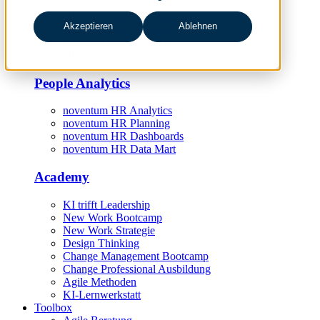
HR Digitalisierungsstrategie
Akzeptieren
Ablehnen
HR-Prozessmanagement
HR-Projektmanagement
HR Controlling
People Analytics
noventum HR Analytics
noventum HR Planning
noventum HR Dashboards
noventum HR Data Mart
Academy
KI trifft Leadership
New Work Bootcamp
New Work Strategie
Design Thinking
Change Management Bootcamp
Change Professional Ausbildung
Agile Methoden
KI-Lernwerkstatt
Toolbox