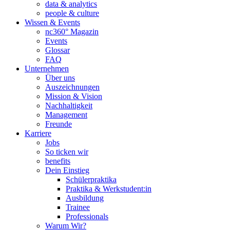
data & analytics
people & culture
Wissen & Events
nc360° Magazin
Events
Glossar
FAQ
Unternehmen
Über uns
Auszeichnungen
Mission & Vision
Nachhaltigkeit
Management
Freunde
Karriere
Jobs
So ticken wir
benefits
Dein Einstieg
Schülerpraktika
Praktika & Werkstudent:in
Ausbildung
Trainee
Professionals
Warum Wir?