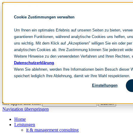
Navigation überspringen
noventum
Cookie Zustimmungen verwalten
IT & Management Consulting
Data & Analytics
Um Ihnen ein optimales Erlebnis auf unseren Seiten zu bieten, verw
People & Culture
garantieren Funktionen, während analytische Cookies uns helfen, uns
uns wichtig. Mit dem Klick auf „Akzeptieren" willigen Sie ein oder per
analytischen Cookies ab. Ihre Zustimmung können Sie jederzeit wide
DE
Weitere Hinweise zu den verwendeten Verfahren und Ihren Rechten, e
EN
Datenschutzerklärung
.
Navigation überspringen
Wenn Sie ablehnen, werden Ihre Informationen beim Besuch dieser We
speichert lediglich Ihre Ablehnung, damit wir Ihre Wahl respektieren.
Home
Archiv
Einstellungen
Redaktion
Suchen
hier tippen und enter
Suchen
Navigation überspringen
Home
Leistungen
it & management consulting