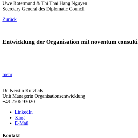
Uwe Rotermund & Thi Thai Hang Nguyen
Secretary General des Diplomatic Council
Zurück
Entwicklung der Organisation mit noventum consult
»Agilität und Zukunftsfähigkeit stärken!«
Erfahren Sie, wie Organisationsentwicklung Unternehmen zukunftsfähi
mehr
Dr. Kerstin Kurzhals
Unit Managerin Organisationsentwicklung
+49 2506 93020
LinkedIn
Xing
E-Mail
Kontakt