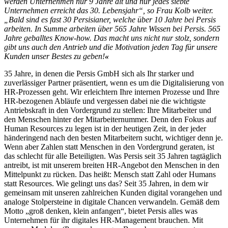
werden Unternehmen nur 9 Jahre alt und nur jedes siebte
Unternehmen erreicht das 30. Lebensjahr“, so Frau Kolb weiter.
„Bald sind es fast 30 Persisianer, welche über 10 Jahre bei Persis
arbeiten. In Summe arbeiten über 565 Jahre Wissen bei Persis. 565
Jahre geballtes Know-how. Das macht uns nicht nur stolz, sondern
gibt uns auch den Antrieb und die Motivation jeden Tag für unsere
Kunden unser Bestes zu geben!
«
35 Jahre, in denen die Persis GmbH sich als Ihr starker und
zuverlässiger Partner präsentiert, wenn es um die Digitalisierung von
HR-Prozessen geht. Wir erleichtern Ihre internen Prozesse und Ihre
HR-bezogenen Abläufe und vergessen dabei nie die wichtigste
Antriebskraft in den Vordergrund zu stellen: Ihre Mitarbeiter und
den Menschen hinter der Mitarbeiternummer. Denn den Fokus auf
Human Resources zu legen ist in der heutigen Zeit, in der jeder
händeringend nach den besten Mitarbeitern sucht, wichtiger denn je.
Wenn aber Zahlen statt Menschen in den Vordergrund geraten, ist
das schlecht für alle Beteiligten. Was Persis seit 35 Jahren tagtäglich
antreibt, ist mit unserem breiten HR-Angebot den Menschen in den
Mittelpunkt zu rücken. Das heißt: Mensch statt Zahl oder Humans
statt Resources. Wie gelingt uns das? Seit 35 Jahren, in dem wir
gemeinsam mit unseren zahlreichen Kunden digital vorangehen und
analoge Stolpersteine in digitale Chancen verwandeln. Gemäß dem
Motto „groß denken, klein anfangen“, bietet Persis alles was
Unternehmen für ihr digitales HR-Management brauchen. Mit