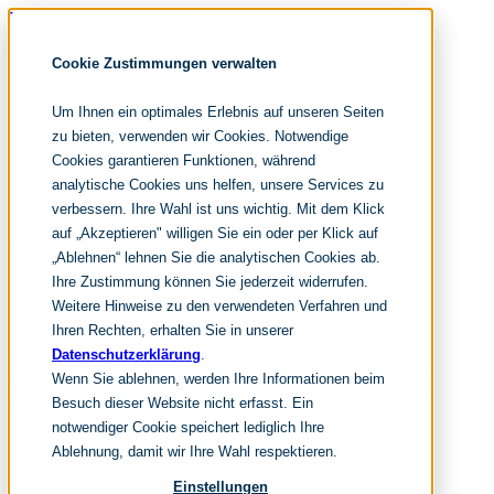
Navigation überspringen
noventum
Cookie Zustimmungen verwalten
IT & Management Consulting
Data & Analytics
Um Ihnen ein optimales Erlebnis auf unseren Seiten
People & Culture
zu bieten, verwenden wir Cookies. Notwendige
Cookies garantieren Funktionen, während
analytische Cookies uns helfen, unsere Services zu
DE
verbessern. Ihre Wahl ist uns wichtig. Mit dem Klick
EN
auf „Akzeptieren" willigen Sie ein oder per Klick auf
Navigation überspringen
„Ablehnen“ lehnen Sie die analytischen Cookies ab.
Ihre Zustimmung können Sie jederzeit widerrufen.
Home
Archiv
Weitere Hinweise zu den verwendeten Verfahren und
Redaktion
Ihren Rechten, erhalten Sie in unserer
Datenschutzerklärung
.
Suchen
Wenn Sie ablehnen, werden Ihre Informationen beim
hier tippen und enter
Suchen
Besuch dieser Website nicht erfasst. Ein
Navigation überspringen
notwendiger Cookie speichert lediglich Ihre
Home
Ablehnung, damit wir Ihre Wahl respektieren.
Leistungen
it & management consulting
Einstellungen