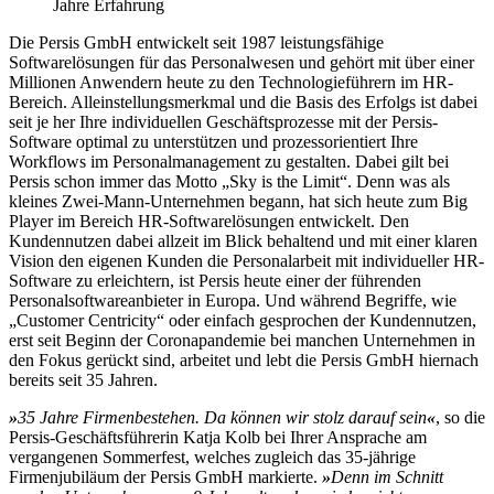
Die Persis GmbH entwickelt seit 1987 leistungsfähige
Softwarelösungen für das Personalwesen und gehört mit über einer
Millionen Anwendern heute zu den Technologieführern im HR-
Bereich. Alleinstellungsmerkmal und die Basis des Erfolgs ist dabei
seit je her Ihre individuellen Geschäftsprozesse mit der Persis-
Software optimal zu unterstützen und prozessorientiert Ihre
Workflows im Personalmanagement zu gestalten. Dabei gilt bei
Persis schon immer das Motto „Sky is the Limit“. Denn was als
kleines Zwei-Mann-Unternehmen begann, hat sich heute zum Big
Player im Bereich HR-Softwarelösungen entwickelt. Den
Kundennutzen dabei allzeit im Blick behaltend und mit einer klaren
Vision den eigenen Kunden die Personalarbeit mit individueller HR-
Software zu erleichtern, ist Persis heute einer der führenden
Personalsoftwareanbieter in Europa. Und während Begriffe, wie
„Customer Centricity“ oder einfach gesprochen der Kundennutzen,
erst seit Beginn der Coronapandemie bei manchen Unternehmen in
den Fokus gerückt sind, arbeitet und lebt die Persis GmbH hiernach
bereits seit 35 Jahren.
»
35 Jahre Firmenbestehen. Da können wir stolz darauf sein
«
, so die
Persis-Geschäftsführerin Katja Kolb bei Ihrer Ansprache am
vergangenen Sommerfest, welches zugleich das 35-jährige
Firmenjubiläum der Persis GmbH markierte.
»
Denn im Schnitt