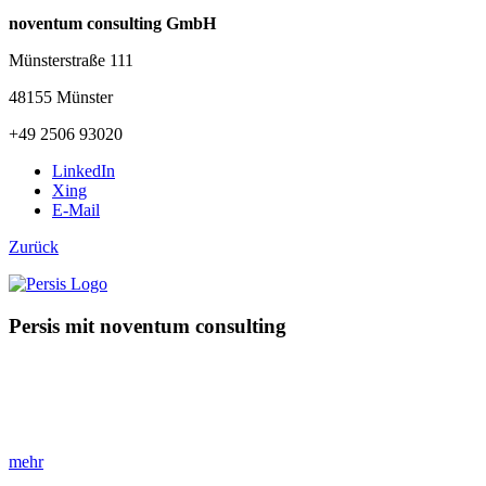
noventum consulting GmbH
Münsterstraße 111
48155 Münster
+49 2506 93020
LinkedIn
Xing
E-Mail
Zurück
Persis mit noventum consulting
»Optimieren Sie Ihr HR-Management!«
Mit der innovativen HR-Software von Persis gestalten Sie
Rekrutierung und Personalplanung effizienter.
mehr