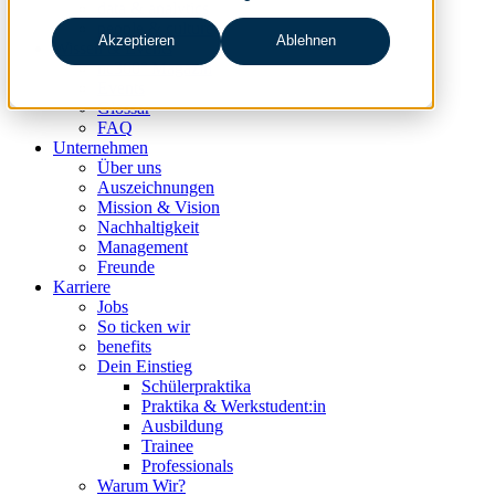
data & analytics
people & culture
Akzeptieren
Ablehnen
Wissen & Events
nc360° Magazin
Events
Glossar
FAQ
Unternehmen
Über uns
Auszeichnungen
Mission & Vision
Nachhaltigkeit
Management
Freunde
Karriere
Jobs
So ticken wir
benefits
Dein Einstieg
Schülerpraktika
Praktika & Werkstudent:in
Ausbildung
Trainee
Professionals
Warum Wir?