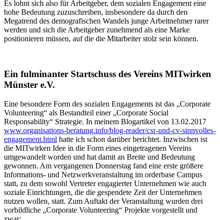
Es lohnt sich also für Arbeitgeber, dem sozialen Engagement eine
hohe Bedeutung zuzuschreiben, insbesondere da durch den
Megatrend des demografischen Wandels junge Arbeitnehmer rarer
werden und sich die Arbeitgeber zunehmend als eine Marke
positionieren müssen, auf die die Mitarbeiter stolz sein können.
Ein fulminanter Startschuss des Vereins MITwirken
Münster e.V.
Eine besondere Form des sozialen Engagements ist das „Corporate
Volunteering“ als Bestandteil einer „Corporate Social
Responsability“ Strategie. In meinem Blogartikel von 13.02.2017
www.organisations-beratung.info/blog-reader/csr-und-cv-sinnvolles-
engagement.html
hatte ich schon darüber berichtet. Inzwischen ist
die MITwirken Idee in die Form eines eingetragenen Vereins
umgewandelt worden und hat damit an Breite und Bedeutung
gewonnen. Am vergangenen Donnerstag fand eine erste größere
Informations- und Netzwerkveranstaltung im orderbase Campus
statt, zu dem sowohl Vertreter engagierter Unternehmen wie auch
soziale Einrichtungen, die die gespendete Zeit der Unternehmen
nutzen wollen, statt. Zum Auftakt der Veranstaltung wurden drei
vorbildliche „Corporate Volunteering“ Projekte vorgestellt und
zwar: