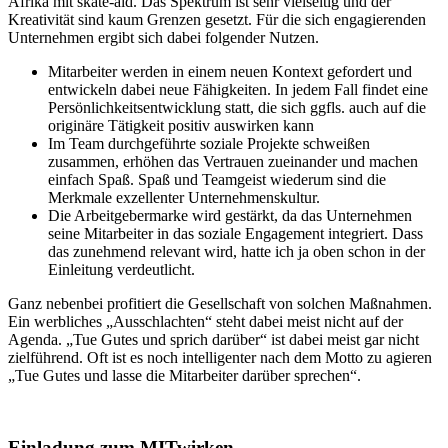
Afrika mit skate-aid. Das Spektrum ist sehr vielseitig und der
Kreativität sind kaum Grenzen gesetzt. Für die sich engagierenden
Unternehmen ergibt sich dabei folgender Nutzen.
Mitarbeiter werden in einem neuen Kontext gefordert und
entwickeln dabei neue Fähigkeiten. In jedem Fall findet eine
Persönlichkeitsentwicklung statt, die sich ggfls. auch auf die
originäre Tätigkeit positiv auswirken kann
Im Team durchgeführte soziale Projekte schweißen
zusammen, erhöhen das Vertrauen zueinander und machen
einfach Spaß. Spaß und Teamgeist wiederum sind die
Merkmale exzellenter Unternehmenskultur.
Die Arbeitgebermarke wird gestärkt, da das Unternehmen
seine Mitarbeiter in das soziale Engagement integriert. Dass
das zunehmend relevant wird, hatte ich ja oben schon in der
Einleitung verdeutlicht.
Ganz nebenbei profitiert die Gesellschaft von solchen Maßnahmen.
Ein werbliches „Ausschlachten“ steht dabei meist nicht auf der
Agenda. „Tue Gutes und sprich darüber“ ist dabei meist gar nicht
zielführend. Oft ist es noch intelligenter nach dem Motto zu agieren
„Tue Gutes und lasse die Mitarbeiter darüber sprechen“.
Einladung zum MITwirken