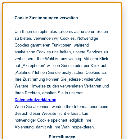
Navigation überspringen
noventum
Cookie Zustimmungen verwalten
IT & Management Consulting
Data & Analytics
Um Ihnen ein optimales Erlebnis auf unseren Seiten
People & Culture
zu bieten, verwenden wir Cookies. Notwendige
Cookies garantieren Funktionen, während
analytische Cookies uns helfen, unsere Services zu
DE
verbessern. Ihre Wahl ist uns wichtig. Mit dem Klick
EN
auf „Akzeptieren" willigen Sie ein oder per Klick auf
Navigation überspringen
„Ablehnen“ lehnen Sie die analytischen Cookies ab.
Ihre Zustimmung können Sie jederzeit widerrufen.
Home
Archiv
Weitere Hinweise zu den verwendeten Verfahren und
Redaktion
Ihren Rechten, erhalten Sie in unserer
Datenschutzerklärung
.
Suchen
Wenn Sie ablehnen, werden Ihre Informationen beim
hier tippen und enter
Suchen
Besuch dieser Website nicht erfasst. Ein
Navigation überspringen
notwendiger Cookie speichert lediglich Ihre
Home
Ablehnung, damit wir Ihre Wahl respektieren.
Leistungen
it & management consulting
Einstellungen