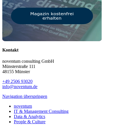
Kontakt
noventum consulting GmbH
Münsterstraße 111
48155 Münster
+49 2506 93020
info@noventum.de
Navigation überspringen
noventum
IT & Management Consulting
Data & Analytics
People & Culture