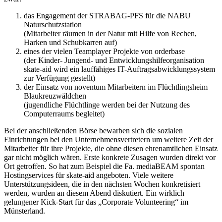
das Engagement der STRABAG-PFS für die NABU
Naturschutzstation
(Mitarbeiter räumen in der Natur mit Hilfe von Rechen,
Harken und Schubkarren auf)
eines der vielen Teamplayer Projekte von orderbase
(der Kinder- Jungend- und Entwicklungshilfeorganisation
skate-aid wird ein lauffähiges IT-Auftragsabwicklungssystem
zur Verfügung gestellt)
der Einsatz von noventum Mitarbeitern im Flüchtlingsheim
Blaukreuzwäldchen
(jugendliche Flüchtlinge werden bei der Nutzung des
Computerraums begleitet)
Bei der anschließenden Börse bewarben sich die sozialen
Einrichtungen bei den Unternehmensvertretern um weitere Zeit der
Mitarbeiter für ihre Projekte, die ohne diesen ehrenamtlichen Einsatz
gar nicht möglich wären. Erste konkrete Zusagen wurden direkt vor
Ort getroffen. So hat zum Beispiel die Fa. mediaBEAM spontan
Hostingservices für skate-aid angeboten. Viele weitere
Unterstützungsideen, die in den nächsten Wochen konkretisiert
werden, wurden an diesem Abend diskutiert. Ein wirklich
gelungener Kick-Start für das „Corporate Volunteering“ im
Münsterland.