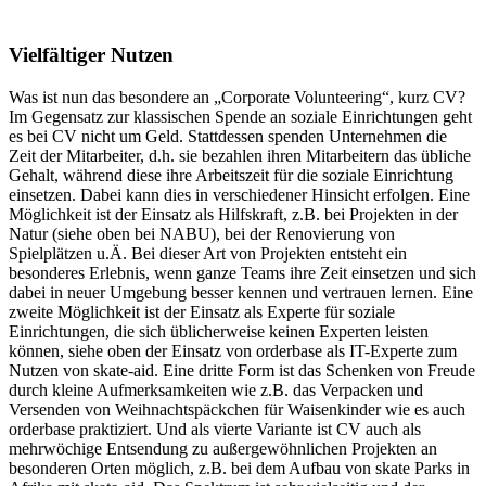
Vielfältiger Nutzen
Was ist nun das besondere an „Corporate Volunteering“, kurz CV?
Im Gegensatz zur klassischen Spende an soziale Einrichtungen geht
es bei CV nicht um Geld. Stattdessen spenden Unternehmen die
Zeit der Mitarbeiter, d.h. sie bezahlen ihren Mitarbeitern das übliche
Gehalt, während diese ihre Arbeitszeit für die soziale Einrichtung
einsetzen. Dabei kann dies in verschiedener Hinsicht erfolgen. Eine
Möglichkeit ist der Einsatz als Hilfskraft, z.B. bei Projekten in der
Natur (siehe oben bei NABU), bei der Renovierung von
Spielplätzen u.Ä. Bei dieser Art von Projekten entsteht ein
besonderes Erlebnis, wenn ganze Teams ihre Zeit einsetzen und sich
dabei in neuer Umgebung besser kennen und vertrauen lernen. Eine
zweite Möglichkeit ist der Einsatz als Experte für soziale
Einrichtungen, die sich üblicherweise keinen Experten leisten
können, siehe oben der Einsatz von orderbase als IT-Experte zum
Nutzen von skate-aid. Eine dritte Form ist das Schenken von Freude
durch kleine Aufmerksamkeiten wie z.B. das Verpacken und
Versenden von Weihnachtspäckchen für Waisenkinder wie es auch
orderbase praktiziert. Und als vierte Variante ist CV auch als
mehrwöchige Entsendung zu außergewöhnlichen Projekten an
besonderen Orten möglich, z.B. bei dem Aufbau von skate Parks in