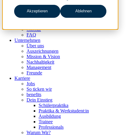
data & analytics
people & culture
Akzeptieren
Ablehnen
Wissen & Events
nc360° Magazin
Events
Glossar
FAQ
Unternehmen
Über uns
Auszeichnungen
Mission & Vision
Nachhaltigkeit
Management
Freunde
Karriere
Jobs
So ticken wir
benefits
Dein Einstieg
Schülerpraktika
Praktika & Werkstudent:in
Ausbildung
Trainee
Professionals
Warum Wir?