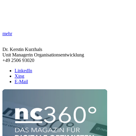
»Agilität und Zukunftsfähigkeit stärken!«
Erfahren Sie, wie Organisationsentwicklung Unternehmen
zukunftsfähiger macht und Führungskräften hilft, agiles Arbeiten zu
fördern.
mehr
Dr. Kerstin Kurzhals
Unit Managerin Organisationsentwicklung
+49 2506 93020
LinkedIn
Xing
E-Mail