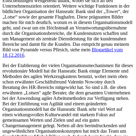
Entscheidungen weitgehend autark, wobei sie sich an den
Unternehmenszielen orientiert. Weitere wichtige Funktionen in der
bildlichen Organisation der Hanseatic Bank sind der „Tower“, der
„Lotse“ sowie der gesamte Flughafen. Diese prägnanten Bilder
machen für mich deutlich, worum es in diesem Organisationsmodell
geht, und zwar um ein Höchstmaß an Verantwortungsübernahme
durch die Organisationsbereiche, die Kundennutzen schaffen und
um Management als zentrale Dienstleistung für die kundennahen
Bereiche und damit für die Kunden. Das entspricht genau meinem
Bild von Pyramide versus Pfirsich, siehe mein
Blogartikel vom
18.12.2016
.
Bei der Etablierung der vielen Organisationsmechanismen für dieses
revolutionäre Modell hat die Hanseatic Bank einige Elemente und
Methoden des agilen Werkzeugkastens benutzt, wobei mein oben
schon erwähnter Geschäftsfreund Valentin Nowotny durch
Beratung des HR-Bereichs mitgewirkt hat. So sind z.B. die oben
erwähnten „Lotsen“ agile Berater, die dem gesamten Unternehmen
bei der Anwendung agiler Arbeitsmethoden zur Verfügung stehen.
Bei der Einführung von Agilität und einem geänderten
Organisationsmodell hat die Hanseatic Bank sehr viel Wert auf
einen wirkungsvollen Kulturwandel mit starkem Fokus auf
gemeinsamen Werten und Zielen und auf ein gutes
Changemanagement gelegt. Neben all den beeindruckenden und
ungewöhnlichen Organisationskonzepten hat mich das Team um