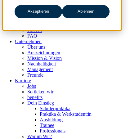
data & analytics
people & culture
Akzeptieren
Ablehnen
Wissen & Events
nc360° Magazin
Events
Glossar
FAQ
Unternehmen
Über uns
Auszeichnungen
Mission & Vision
Nachhaltigkeit
Management
Freunde
Karriere
Jobs
So ticken wir
benefits
Dein Einstieg
Schülerpraktika
Praktika & Werkstudent:in
Ausbildung
Trainee
Professionals
Warum Wir?