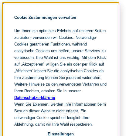
Navigation überspringen
noventum
Cookie Zustimmungen verwalten
IT & Management Consulting
Data & Analytics
Um Ihnen ein optimales Erlebnis auf unseren Seiten
People & Culture
zu bieten, verwenden wir Cookies. Notwendige
Cookies garantieren Funktionen, während
analytische Cookies uns helfen, unsere Services zu
DE
verbessern. Ihre Wahl ist uns wichtig. Mit dem Klick
EN
auf „Akzeptieren" willigen Sie ein oder per Klick auf
Navigation überspringen
„Ablehnen“ lehnen Sie die analytischen Cookies ab.
Ihre Zustimmung können Sie jederzeit widerrufen.
Home
Archiv
Weitere Hinweise zu den verwendeten Verfahren und
Redaktion
Ihren Rechten, erhalten Sie in unserer
Datenschutzerklärung
.
Suchen
Wenn Sie ablehnen, werden Ihre Informationen beim
hier tippen und enter
Suchen
Besuch dieser Website nicht erfasst. Ein
Navigation überspringen
notwendiger Cookie speichert lediglich Ihre
Home
Ablehnung, damit wir Ihre Wahl respektieren.
Leistungen
it & management consulting
Einstellungen