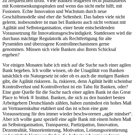
zu zerquetschen droht. Viele Banken reagieren recht phantasielos
mit Kostensenkungsspiralen und wenn das nicht mehr hilft, mit
Fusionen. Echte Innovation und Wachstum durch neue
Geschäftsmodelle sind eher die Seltenheit. Das haben viele nicht
gelernt, insbesondere ist man bei Bankens auch nicht vertraut mit
Agilität und Selbstorganisation, einer heute entscheidenden
Voraussetzung für Innovationsgeschwindigkeit. Stattdessen wird die
durchaus mächtige Regulatorik als Rechtfertigung für alte
Pyramiden und überzogene Kontrollmechanismen gerne
genommen. Müssen sich viele Banken also Ihrem Schicksal
ergeben?
Vor einigen Monaten habe ich mich auf die Suche nach einer agilen
Bank begeben. Ich wollte wissen, ob die Unagilität von Banken
tatsächlich ein Naturgesetz ist oder ob es auch die mutigen Banken
gibt, die Agilität riskieren. Ja, riskieren, denn Agilität heißt scheinbar
Kontrollverlust und Kontrollverlust ist ein Tabu für Banken, oder?
Eine gute Quelle für die Suche nach einer agilen Bank ist das Great
Place to Work ® Institut. Banken, die sich zu den hundert besten
Arbeitgebern Deutschlands zählen, haben zumindest ein hohes Maß
an Vertrauenskultur etabliert und das ist schon eine gute
Voraussetzung für den immer wieder beschworenen „agile mindset“.
Aber ich wollte ganz speziell eine agile Bank mit einem hohen Maß
an Selbstorganisation, Transparenz, Partizipation, Innovation,
Dezentralität, Sinnorientierung, Motivation, Leistungsorientierung