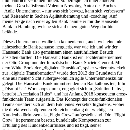
und natürlich Vertrauen finden. So befragte ich unter anderem
meinen Geschäftsfreund Valentin Nowotny, Autor des Buches
„Agile Unternehmen – nur was sich bewegt, kann sich verbessern“
und Reisender in Sachen Agilitätsberatung und -coaching. Auf
meine Frage nach einer agilen Bank nannte er mir die Hanseatic
Bank in Hamburg, welche sich auf einem guten Weg dorthin
befände.
Dieses Unternehmen wollte ich kennenlernen, auch weil eine mir
nahestehende Bank genauso neugierig war wie ich und wir der
Hanseatic Bank also gemeinsam einen ausführlichen Besuch
abstatten durften. Die Hanseatic Bank ist ein Tochterunternehmen
der Otto Group und der französischen Bank Société Général. Mit
dem White Book der „digitalen Transition“, später weiterentwickelt
zur „digitale Transformation“ wurde dort 2013 der Grundstein für
eine aus meiner Sicht außergewöhnlich agile Unternehmenskultur
gelegt. Die Hanseatic Bank nimmt seitdem an Bankathons teil, führt
„Disrupt Us“ Workshops durch, engagiert sich in „Solution Labs“,
betreibt „Accelation Hubs“ und hat Anfang 2018 konsequent cross-
funktionale Team aufgestellt. Das Konzept der cross-funktionalen
Teams orientiert sich an dem Bild eines Verkehrsflughafens, wobei
die direkt wertschöpfenden Bereiche entlang der wichtigsten
Kundenbedürfnissen als „Flight Crew“ aufgestellt sind. Die „Flight
Crew“ ist permanent besetzt, bündelt alle Kompetenzen zur
Erfüllung des Kundenbedürfnisses und ist bzgl. seiner