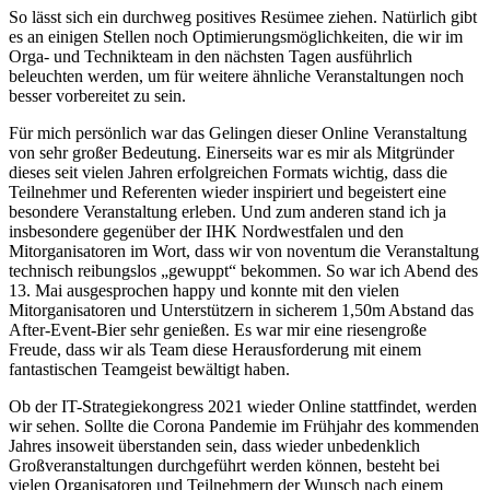
So lässt sich ein durchweg positives Resümee ziehen. Natürlich gibt
es an einigen Stellen noch Optimierungsmöglichkeiten, die wir im
Orga- und Technikteam in den nächsten Tagen ausführlich
beleuchten werden, um für weitere ähnliche Veranstaltungen noch
besser vorbereitet zu sein.
Für mich persönlich war das Gelingen dieser Online Veranstaltung
von sehr großer Bedeutung. Einerseits war es mir als Mitgründer
dieses seit vielen Jahren erfolgreichen Formats wichtig, dass die
Teilnehmer und Referenten wieder inspiriert und begeistert eine
besondere Veranstaltung erleben. Und zum anderen stand ich ja
insbesondere gegenüber der IHK Nordwestfalen und den
Mitorganisatoren im Wort, dass wir von noventum die Veranstaltung
technisch reibungslos „gewuppt“ bekommen. So war ich Abend des
13. Mai ausgesprochen happy und konnte mit den vielen
Mitorganisatoren und Unterstützern in sicherem 1,50m Abstand das
After-Event-Bier sehr genießen. Es war mir eine riesengroße
Freude, dass wir als Team diese Herausforderung mit einem
fantastischen Teamgeist bewältigt haben.
Ob der IT-Strategiekongress 2021 wieder Online stattfindet, werden
wir sehen. Sollte die Corona Pandemie im Frühjahr des kommenden
Jahres insoweit überstanden sein, dass wieder unbedenklich
Großveranstaltungen durchgeführt werden können, besteht bei
vielen Organisatoren und Teilnehmern der Wunsch nach einem