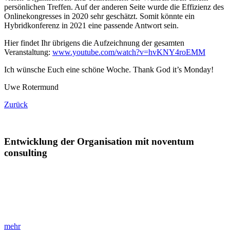
persönlichen Treffen. Auf der anderen Seite wurde die Effizienz des
Onlinekongresses in 2020 sehr geschätzt. Somit könnte ein
Hybridkonferenz in 2021 eine passende Antwort sein.
Hier findet Ihr übrigens die Aufzeichnung der gesamten
Veranstaltung:
www.youtube.com/watch?v=hvKNY4roEMM
Ich wünsche Euch eine schöne Woche. Thank God it’s Monday!
Uwe Rotermund
Zurück
Entwicklung der Organisation mit noventum
consulting
»Agilität und Zukunftsfähigkeit stärken!«
Erfahren Sie, wie Organisationsentwicklung Unternehmen
zukunftsfähiger macht und Führungskräften hilft, agiles Arbeiten zu
fördern.
mehr