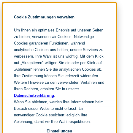
Navigation überspringen
noventum
Cookie Zustimmungen verwalten
IT & Management Consulting
Data & Analytics
Um Ihnen ein optimales Erlebnis auf unseren Seiten
People & Culture
zu bieten, verwenden wir Cookies. Notwendige
Cookies garantieren Funktionen, während
analytische Cookies uns helfen, unsere Services zu
DE
verbessern. Ihre Wahl ist uns wichtig. Mit dem Klick
EN
auf „Akzeptieren" willigen Sie ein oder per Klick auf
Navigation überspringen
„Ablehnen“ lehnen Sie die analytischen Cookies ab.
Ihre Zustimmung können Sie jederzeit widerrufen.
Home
Archiv
Weitere Hinweise zu den verwendeten Verfahren und
Redaktion
Ihren Rechten, erhalten Sie in unserer
Datenschutzerklärung
.
Suchen
Wenn Sie ablehnen, werden Ihre Informationen beim
hier tippen und enter
Suchen
Besuch dieser Website nicht erfasst. Ein
Navigation überspringen
notwendiger Cookie speichert lediglich Ihre
Home
Ablehnung, damit wir Ihre Wahl respektieren.
Leistungen
it & management consulting
Einstellungen