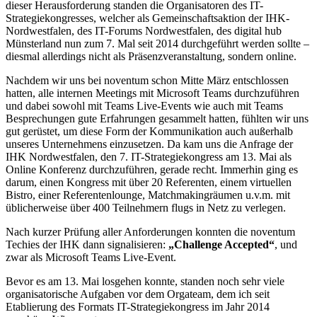
dieser Herausforderung standen die Organisatoren des IT-
Strategiekongresses, welcher als Gemeinschaftsaktion der IHK-
Nordwestfalen, des IT-Forums Nordwestfalen, des digital hub
Münsterland nun zum 7. Mal seit 2014 durchgeführt werden sollte –
diesmal allerdings nicht als Präsenzveranstaltung, sondern online.
Nachdem wir uns bei noventum schon Mitte März entschlossen
hatten, alle internen Meetings mit Microsoft Teams durchzuführen
und dabei sowohl mit Teams Live-Events wie auch mit Teams
Besprechungen gute Erfahrungen gesammelt hatten, fühlten wir uns
gut gerüstet, um diese Form der Kommunikation auch außerhalb
unseres Unternehmens einzusetzen. Da kam uns die Anfrage der
IHK Nordwestfalen, den 7. IT-Strategiekongress am 13. Mai als
Online Konferenz durchzuführen, gerade recht. Immerhin ging es
darum, einen Kongress mit über 20 Referenten, einem virtuellen
Bistro, einer Referentenlounge, Matchmakingräumen u.v.m. mit
üblicherweise über 400 Teilnehmern flugs in Netz zu verlegen.
Nach kurzer Prüfung aller Anforderungen konnten die noventum
Techies der IHK dann signalisieren:
„Challenge Accepted“
, und
zwar als Microsoft Teams Live-Event.
Bevor es am 13. Mai losgehen konnte, standen noch sehr viele
organisatorische Aufgaben vor dem Orgateam, dem ich seit
Etablierung des Formats IT-Strategiekongress im Jahr 2014