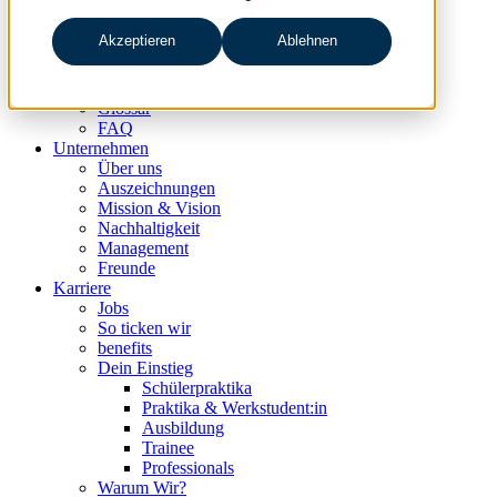
data & analytics
people & culture
Akzeptieren
Ablehnen
Wissen & Events
nc360° Magazin
Events
Glossar
FAQ
Unternehmen
Über uns
Auszeichnungen
Mission & Vision
Nachhaltigkeit
Management
Freunde
Karriere
Jobs
So ticken wir
benefits
Dein Einstieg
Schülerpraktika
Praktika & Werkstudent:in
Ausbildung
Trainee
Professionals
Warum Wir?