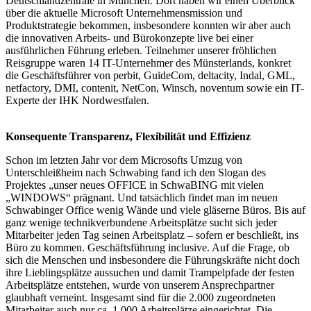
Deutschlandzentrale in München. Dort haben wir einen Überblick
über die aktuelle Microsoft Unternehmensmission und
Produktstrategie bekommen, insbesondere konnten wir aber auch
die innovativen Arbeits- und Bürokonzepte live bei einer
ausführlichen Führung erleben. Teilnehmer unserer fröhlichen
Reisgruppe waren 14 IT-Unternehmer des Münsterlands, konkret
die Geschäftsführer von perbit, GuideCom, deltacity, Indal, GML,
netfactory, DMI, contenit, NetCon, Winsch, noventum sowie ein IT-
Experte der IHK Nordwestfalen.
Konsequente Transparenz, Flexibilität und Effizienz
Schon im letzten Jahr vor dem Microsofts Umzug von
Unterschleißheim nach Schwabing fand ich den Slogan des
Projektes „unser neues OFFICE in SchwaBING mit vielen
„WINDOWS“ prägnant. Und tatsächlich findet man im neuen
Schwabinger Office wenig Wände und viele gläserne Büros. Bis auf
ganz wenige technikverbundene Arbeitsplätze sucht sich jeder
Mitarbeiter jeden Tag seinen Arbeitsplatz – sofern er beschließt, ins
Büro zu kommen. Geschäftsführung inclusive. Auf die Frage, ob
sich die Menschen und insbesondere die Führungskräfte nicht doch
ihre Lieblingsplätze aussuchen und damit Trampelpfade der festen
Arbeitsplätze entstehen, wurde von unserem Ansprechpartner
glaubhaft verneint. Insgesamt sind für die 2.000 zugeordneten
Mitarbeiter auch nur ca. 1.000 Arbeitsplätze eingerichtet. Die