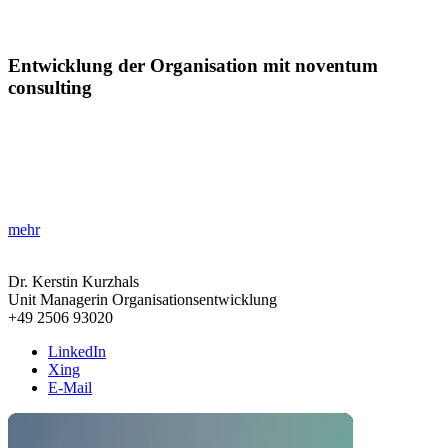
Entwicklung der Organisation mit noventum
consulting
»Agilität und Zukunftsfähigkeit stärken!«
Erfahren Sie, wie Organisationsentwicklung Unternehmen
zukunftsfähiger macht und Führungskräften hilft, agiles Arbeiten zu
fördern.
mehr
Dr. Kerstin Kurzhals
Unit Managerin Organisationsentwicklung
+49 2506 93020
LinkedIn
Xing
E-Mail