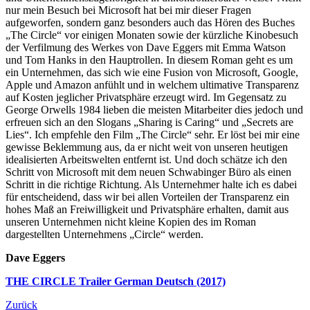
nur mein Besuch bei Microsoft hat bei mir dieser Fragen
aufgeworfen, sondern ganz besonders auch das Hören des Buches
„The Circle“ vor einigen Monaten sowie der kürzliche Kinobesuch
der Verfilmung des Werkes von Dave Eggers mit Emma Watson
und Tom Hanks in den Hauptrollen. In diesem Roman geht es um
ein Unternehmen, das sich wie eine Fusion von Microsoft, Google,
Apple und Amazon anfühlt und in welchem ultimative Transparenz
auf Kosten jeglicher Privatsphäre erzeugt wird. Im Gegensatz zu
George Orwells 1984 lieben die meisten Mitarbeiter dies jedoch und
erfreuen sich an den Slogans „Sharing is Caring“ und „Secrets are
Lies“. Ich empfehle den Film „The Circle“ sehr. Er löst bei mir eine
gewisse Beklemmung aus, da er nicht weit von unseren heutigen
idealisierten Arbeitswelten entfernt ist. Und doch schätze ich den
Schritt von Microsoft mit dem neuen Schwabinger Büro als einen
Schritt in die richtige Richtung. Als Unternehmer halte ich es dabei
für entscheidend, dass wir bei allen Vorteilen der Transparenz ein
hohes Maß an Freiwilligkeit und Privatsphäre erhalten, damit aus
unseren Unternehmen nicht kleine Kopien des im Roman
dargestellten Unternehmens „Circle“ werden.
Dave Eggers
THE CIRCLE Trailer German Deutsch (2017)
Zurück