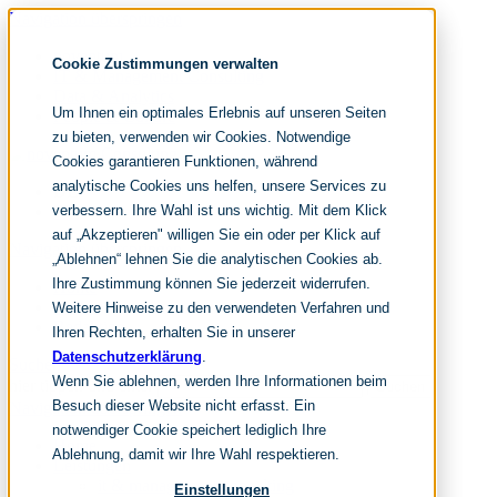
Navigation überspringen
noventum
Cookie Zustimmungen verwalten
IT & Management Consulting
Data & Analytics
Um Ihnen ein optimales Erlebnis auf unseren Seiten
People & Culture
zu bieten, verwenden wir Cookies. Notwendige
Cookies garantieren Funktionen, während
analytische Cookies uns helfen, unsere Services zu
DE
verbessern. Ihre Wahl ist uns wichtig. Mit dem Klick
EN
auf „Akzeptieren" willigen Sie ein oder per Klick auf
Navigation überspringen
„Ablehnen“ lehnen Sie die analytischen Cookies ab.
Ihre Zustimmung können Sie jederzeit widerrufen.
Home
Archiv
Weitere Hinweise zu den verwendeten Verfahren und
Redaktion
Ihren Rechten, erhalten Sie in unserer
Datenschutzerklärung
.
Suchen
Wenn Sie ablehnen, werden Ihre Informationen beim
hier tippen und enter
Suchen
Besuch dieser Website nicht erfasst. Ein
Navigation überspringen
notwendiger Cookie speichert lediglich Ihre
Home
Ablehnung, damit wir Ihre Wahl respektieren.
Leistungen
it & management consulting
Einstellungen