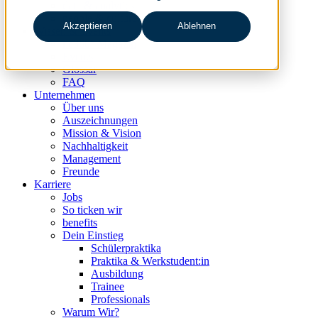
data & analytics
people & culture
Akzeptieren
Ablehnen
Wissen & Events
nc360° Magazin
Events
Glossar
FAQ
Unternehmen
Über uns
Auszeichnungen
Mission & Vision
Nachhaltigkeit
Management
Freunde
Karriere
Jobs
So ticken wir
benefits
Dein Einstieg
Schülerpraktika
Praktika & Werkstudent:in
Ausbildung
Trainee
Professionals
Warum Wir?