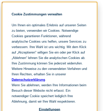
Navigation überspringen
noventum
Cookie Zustimmungen verwalten
IT & Management Consulting
Data & Analytics
Um Ihnen ein optimales Erlebnis auf unseren Seiten
People & Culture
zu bieten, verwenden wir Cookies. Notwendige
Cookies garantieren Funktionen, während
analytische Cookies uns helfen, unsere Services zu
DE
verbessern. Ihre Wahl ist uns wichtig. Mit dem Klick
EN
auf „Akzeptieren" willigen Sie ein oder per Klick auf
Navigation überspringen
„Ablehnen“ lehnen Sie die analytischen Cookies ab.
Ihre Zustimmung können Sie jederzeit widerrufen.
Home
Archiv
Weitere Hinweise zu den verwendeten Verfahren und
Redaktion
Ihren Rechten, erhalten Sie in unserer
Datenschutzerklärung
.
Suchen
Wenn Sie ablehnen, werden Ihre Informationen beim
hier tippen und enter
Suchen
Besuch dieser Website nicht erfasst. Ein
Navigation überspringen
notwendiger Cookie speichert lediglich Ihre
Home
Ablehnung, damit wir Ihre Wahl respektieren.
Leistungen
it & management consulting
Einstellungen