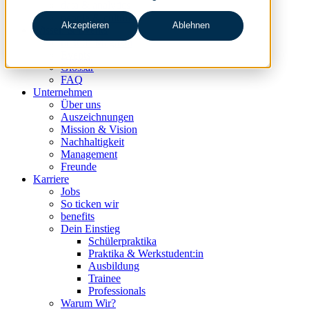
data & analytics
people & culture
Akzeptieren
Ablehnen
Wissen & Events
nc360° Magazin
Events
Glossar
FAQ
Unternehmen
Über uns
Auszeichnungen
Mission & Vision
Nachhaltigkeit
Management
Freunde
Karriere
Jobs
So ticken wir
benefits
Dein Einstieg
Schülerpraktika
Praktika & Werkstudent:in
Ausbildung
Trainee
Professionals
Warum Wir?